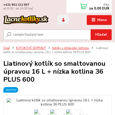
0
ks
+421 902 212 007
za
0,00 EUR
od 8:00 - do 16:00 hod
Menu
Hľadať
Úvod
KOTLÍKOVÉ SÚPRAVY
Kotlíky s ohňovzdor. kotlinou
Liatinový
kotlík so smaltovanou úpravou 16 L + nízka kotlina 36 PLUS 600
Liatinový kotlík so smaltovanou
úpravou 16 L + nízka kotlina 36
PLUS 600
Novinka