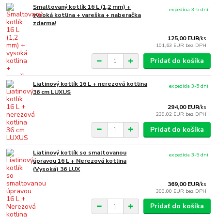
Smaltovaný kotlík 16 L (1,2 mm) +
expedícia 3-5 dní
vysoká kotlina + vareška + naberačka
zdarma!
125,00 EUR
/
ks
101,63 EUR
bez DPH
Pridať do košíka
Liatinový kotlík 16 L + nerezová kotlina
expedícia 3-5 dní
36 cm LUXUS
294,00 EUR
/
ks
239,02 EUR
bez DPH
Pridať do košíka
Liatinový kotlík so smaltovanou
expedícia 3-5 dní
úpravou 16 L + Nerezová kotlina
(Vysoká) 36 LUX
369,00 EUR
/
ks
300,00 EUR
bez DPH
Pridať do košíka