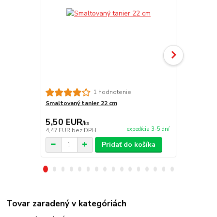
Tlačidlo na
1 hodnotenie
Smaltovaný tanier 22 cm
5,50 EUR
19,00 E
/
ks
expedícia 3-5 dní
4,47 EUR
bez DPH
15,45 EUR
b
Pridať do košíka
Tovar zaradený v kategóriách