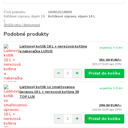
Číslo produktu:
163610118600
Kotlíkové súpravy, objem 16
Kotlíkové súpravy, objem 16 L
L:
Strážiť cenu / dostupnosť
Podobné produkty
Liatinový kotlík 16 L + nerezová kotlina
expedícia 3-5 dní
a naberačka LUXUS
351,00 EUR
/
ks
285,37 EUR
bez DPH
Pridať do košíka
Liatinový kotlík so smaltovanou
expedícia 3-5 dní
úpravou 16 L + nerezová kotlina 36
TOP LUX
299,00 EUR
/
ks
243,09 EUR
bez DPH
Pridať do košíka