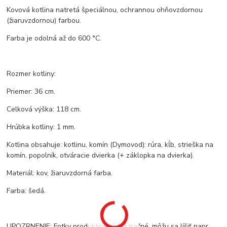
Kovová kotlina natretá špeciálnou, ochrannou ohňovzdornou
(žiaruvzdornou) farbou.
Farba je odolná až do 600 °C.
Rozmer kotliny:
Priemer: 36 cm.
Celková výška: 118 cm.
Hrúbka kotliny: 1 mm.
Kotlina obsahuje: kotlinu, komín (Dymovod): rúra, kĺb, strieška na
komín, popolník, otváracie dvierka (+ záklopka na dvierka).
Materiál: kov, žiaruvzdorná farba.
Farba: šedá.
UPOZRNENIE: Fotky produktov sú ilustračné, môžu sa líšiť napr.