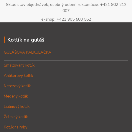
Sklad,stav objednávok, osobný odber, reklamácie: +421 902 212
007
e-shop: +421 905 580 562
Kotlík na guláš
GULÁŠOVÁ KALKULAČKA
Smaltovaný kotlík
Antikorový kotlík
Nerezový kotlík
Medený kotlík
Liatinový kotlík
Železný kotlík
Kotlík na ryby