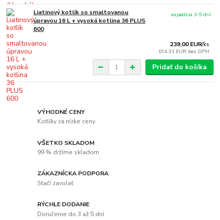
Liatinový kotlík so smaltovanou
expedícia 3-5 dní
úpravou 16 L + vysoká kotlina 36 PLUS
600
239,00 EUR
/
ks
194,31 EUR
bez DPH
Pridať do košíka
VÝHODNÉ CENY
Kotlíky za nízke ceny
VŠETKO SKLADOM
99 % držíme skladom
ZÁKAZNÍCKA PODPORA
Stačí zavolať
RÝCHLE DODANIE
Doručenie do 3 až 5 dní