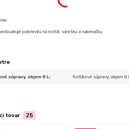
nie:
eobsahuje pokrievku na kotlík, varešku a naberačku.
etre
ové súpravy, objem 8 L
Kotlíkové súpravy, objem 8 
ci tovar
25