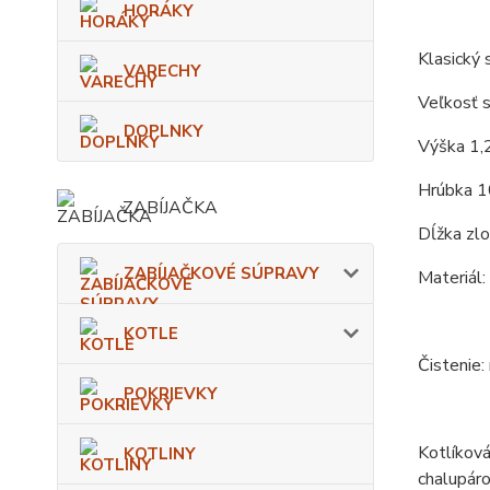
HORÁKY
Klasický s
VARECHY
Veľkosť s
DOPLNKY
Výška 1,
Hrúbka 1
ZABÍJAČKA
Dĺžka zlo
ZABÍJAČKOVÉ SÚPRAVY
Materiál:
KOTLE
Čistenie:
POKRIEVKY
Kotlíková
KOTLINY
chalupáro