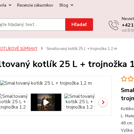
ovňa
Recenzie zákazníkov
Blog
Neviet
Hľadať
+421
od 8:0
KOTLÍKOVÉ SÚPRAVY
Smaltovaný kotlík 25 L + trojnožka 1,2 m
tovaný kotlík 25 L + trojnožka 
Smal
troj
Kotlík
L. Mat
48 cm.
Výška 