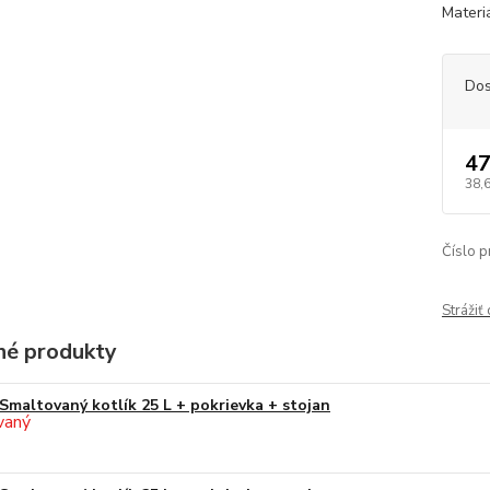
Materi
Dos
47
38,
Číslo p
Strážiť
é produkty
Smaltovaný kotlík 25 L + pokrievka + stojan