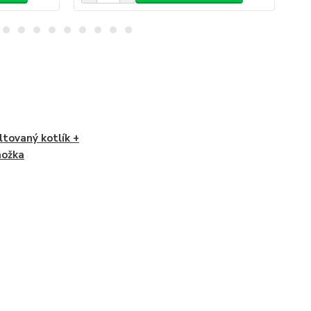
tovaný kotlík +
nožka