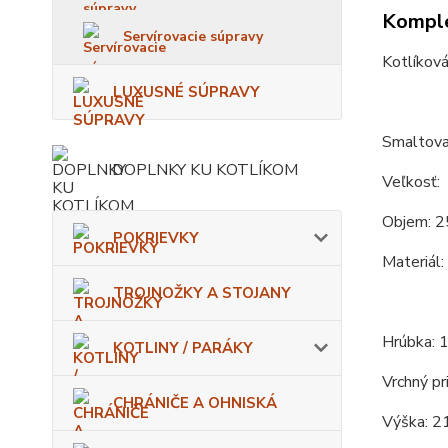
Komple
Servírovacie súpravy
Kotlíková
LUXUSNÉ SÚPRAVY
Smaltovan
DOPLNKY KU KOTLÍKOM
Veľkosť:
Objem: 2
POKRIEVKY
Materiál:
TROJNOŽKY A STOJANY
Hrúbka: 
KOTLINY / PARÁKY
Vrchný pr
CHRÁNIČE A OHNISKÁ
Výška: 2