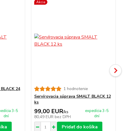
Akcia
Ak
T BLACK 24
1 hodnotenie
Servírovacia súprava SMALT BLACK 12
Se
ks
ks
99,00 EUR
5
edícia 3-5
expedícia 3-5
/
ks
dní
dní
80,49 EUR
bez DPH
48
šíka
Pridať do košíka