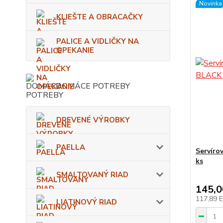
Novinka
KLIEŠTE A OBRACAČKY
PALICE A VIDLIČKY NA
OPEKANIE
DOMÁCE POTREBY
DREVENÉ VÝROBKY
PAELLA
Servíro
ks
SMALTOVANÝ RIAD
145,
117,89 
LIATINOVÝ RIAD