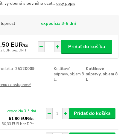
ál: vyrobené s pevného oceľ...
celý popis
tupnosť
expedícia 3-5 dní
,50 EUR
/
ks
Pridať do košíka
62 EUR
bez DPH
roduktu:
25120009
Kotlíkové
Kotlíkové
súpravy, objem 8
súpravy, objem 8
L:
L
 cenu / dostupnosť
expedícia 3-5 dní
Pridať do košíka
61,90 EUR
/
ks
50,33 EUR
bez DPH