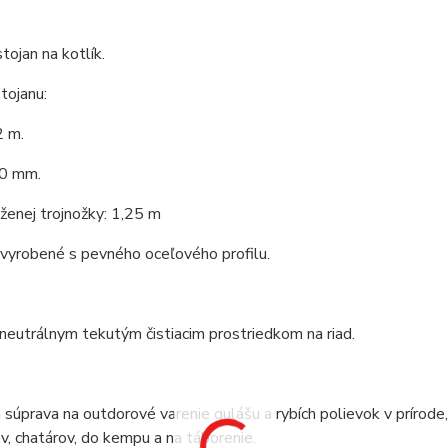
tojan na kotlík.
tojanu:
2 m.
0 mm.
ženej trojnožky: 1,25 m
 vyrobené s pevného oceľového profilu.
 neutrálnym tekutým čistiacim prostriedkom na riad.
 súprava na outdorové varenie gulášu a rybích polievok v prírod
v, chatárov, do kempu a na táborenie.