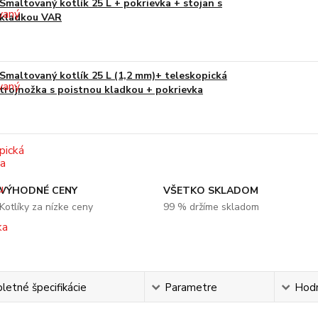
Smaltovaný kotlík 25 L + pokrievka + stojan s
kladkou VAR
Smaltovaný kotlík 25 L (1,2 mm)+ teleskopická
trojnožka s poistnou kladkou + pokrievka
VÝHODNÉ CENY
VŠETKO SKLADOM
Kotlíky za nízke ceny
99 % držíme skladom
etné špecifikácie
Parametre
Hod