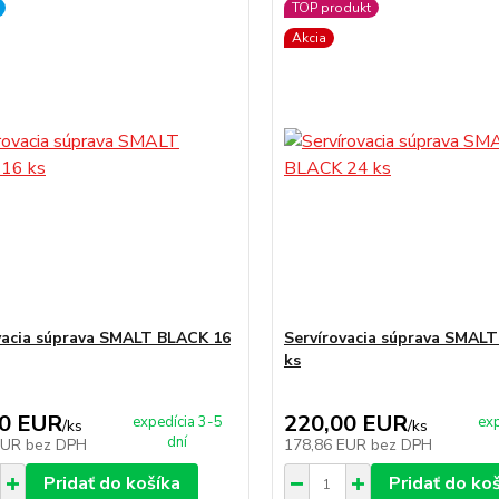
TOP produkt
Akcia
vacia súprava SMALT BLACK 16
Servírovacia súprava SMAL
ks
00 EUR
220,00 EUR
expedícia 3-5
exp
/
ks
/
ks
dní
EUR
bez DPH
178,86 EUR
bez DPH
Pridať do košíka
Pridať do ko