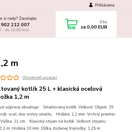
Prihlásenie
e si rady? Zavolajte.
0
ks
 902 212 007
za
0,00 EUR
0 - do 16:00 hod
1,2 m
Ohodnotiť produkt
tovaný kotlík 25 L + klasická oceľová
nožka 1,2 m
ová súprava obsahuje: Smaltovaný kotlík. Veľkosť: Objem: 25
eriál: oceľ, dve vrstvy smaltu. Hrúbka: 1,2 mm. Vrchný priemer:
 Výška: 21 cm. Klasický stojan na kotlík. Veľkosť stojanu:
1,2 m. Hrúbka 10 mm. Dĺžka zloženej trojnožky: 1,25 m