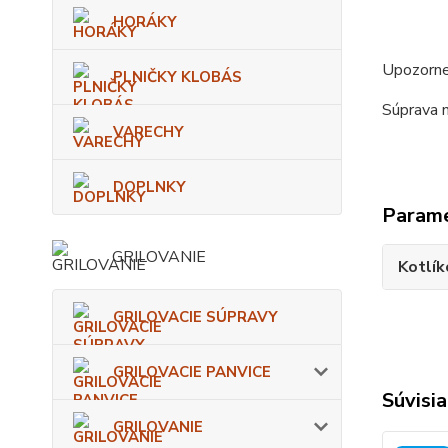
HORÁKY
Upozorne
PLNIČKY KLOBÁS
Súprava n
VARECHY
DOPLNKY
Param
GRILOVANIE
Kotlík
GRILOVACIE SÚPRAVY
GRILOVACIE PANVICE
Súvisia
GRILOVANIE