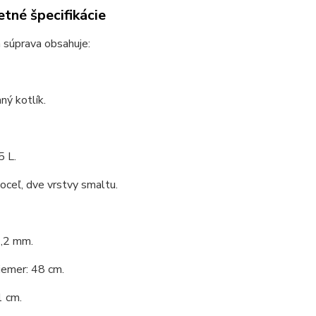
tné špecifikácie
 súprava obsahuje:
ý kotlík.
5 L.
 oceľ, dve vrstvy smaltu.
1,2 mm.
iemer: 48 cm.
1 cm.