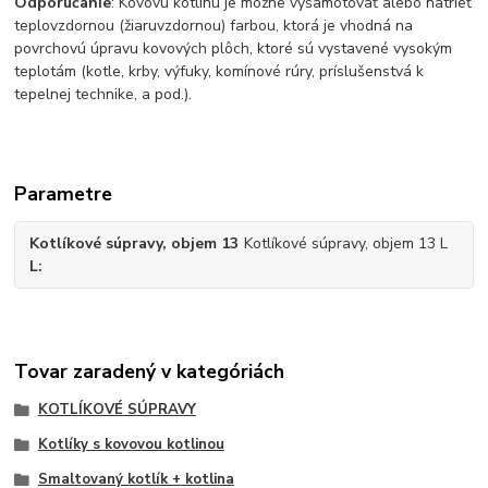
Odporúčanie
: Kovovú kotlinu je možne vyšamotovať alebo natrieť
teplovzdornou (žiaruvzdornou) farbou, ktorá je vhodná na
povrchovú úpravu kovových plôch, ktoré sú vystavené vysokým
teplotám (kotle, krby, výfuky, komínové rúry, príslušenstvá k
tepelnej technike, a pod.).
Parametre
Kotlíkové súpravy, objem 13
Kotlíkové súpravy, objem 13 L
L
Tovar zaradený v kategóriách
KOTLÍKOVÉ SÚPRAVY
Kotlíky s kovovou kotlinou
Smaltovaný kotlík + kotlina