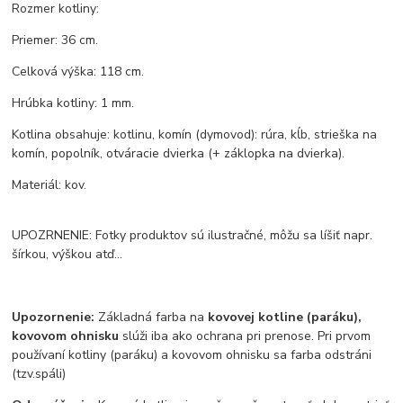
Rozmer kotliny:
Priemer: 36 cm.
Celková výška: 118 cm.
Hrúbka kotliny: 1 mm.
Kotlina obsahuje: kotlinu, komín (dymovod): rúra, kĺb, strieška na
komín, popolník, otváracie dvierka (+ záklopka na dvierka).
Materiál: kov.
UPOZRNENIE: Fotky produktov sú ilustračné, môžu sa líšiť napr.
šírkou, výškou atď...
Upozornenie:
Základná farba na
kovovej kotline (paráku),
kovovom ohnisku
slúži iba ako ochrana pri prenose. Pri prvom
používaní kotliny (paráku) a kovovom ohnisku sa farba odstráni
(tzv.spáli)