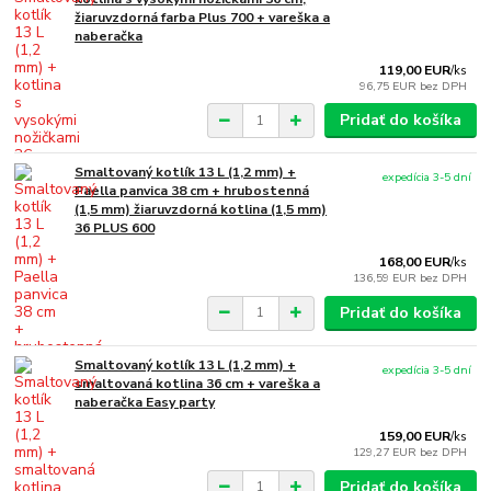
žiaruvzdorná farba Plus 700 + vareška a
naberačka
119,00 EUR
/
ks
96,75 EUR
bez DPH
Pridať do košíka
Smaltovaný kotlík 13 L (1,2 mm) +
expedícia 3-5 dní
Paella panvica 38 cm + hrubostenná
(1,5 mm) žiaruvzdorná kotlina (1,5 mm)
36 PLUS 600
168,00 EUR
/
ks
136,59 EUR
bez DPH
Pridať do košíka
Smaltovaný kotlík 13 L (1,2 mm) +
expedícia 3-5 dní
smaltovaná kotlina 36 cm + vareška a
naberačka Easy party
159,00 EUR
/
ks
129,27 EUR
bez DPH
Pridať do košíka