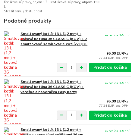
Kotlíkové súpravy, objem 13
Kotlíkové súpravy, objem 13 L
L:
Strážiť cenu / dostupnosť
Podobné produkty
Smaltovaný kotlík 13 L (1,2 mm) +
expedícia 3-5 dní
kovová kotlina 36 CLASSIC (KOV) + 2
smaltované servírovacie kotlíky 0,8 L
95,00 EUR
/
ks
77,24 EUR
bez DPH
Pridať do košíka
Smaltovaný kotlík 13 L (1,2 mm) +
expedícia 3-5 dní
kovová kotlina 36 CLASSIC (KOV) +
vareška a naberačka Easy party
95,00 EUR
/
ks
77,24 EUR
bez DPH
Pridať do košíka
Smaltovaný kotlík 13 L (1,2 mm) +
expedícia 3-5 dní
kotlina s vysokými nožičkami 36 cm,