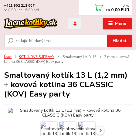
0
ks
+421 902 212 007
za
0,00 EUR
od 8:00 - do 16:00 hod
Menu
Hľadať
Úvod
KOTLÍKOVÉ SÚPRAVY
Smaltovaný kotlík 13 L (1,2 mm) + kovová
kotlina 36 CLASSIC (KOV) Easy party
Smaltovaný kotlík 13 L (1,2 mm)
+ kovová kotlina 36 CLASSIC
(KOV) Easy party