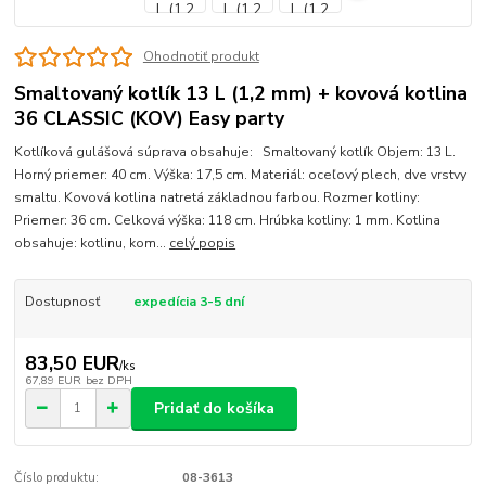
Ohodnotiť produkt
Smaltovaný kotlík 13 L (1,2 mm) + kovová kotlina
36 CLASSIC (KOV) Easy party
Kotlíková gulášová súprava obsahuje: Smaltovaný kotlík Objem: 13 L.
Horný priemer: 40 cm. Výška: 17,5 cm. Materiál: oceľový plech, dve vrstvy
smaltu. Kovová kotlina natretá základnou farbou. Rozmer kotliny:
Priemer: 36 cm. Celková výška: 118 cm. Hrúbka kotliny: 1 mm. Kotlina
obsahuje: kotlinu, kom...
celý popis
Dostupnosť
expedícia 3-5 dní
83,50 EUR
/
ks
67,89 EUR
bez DPH
Pridať do košíka
Číslo produktu:
08-3613