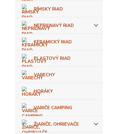
RÍMSKY RIAD
NEPRIĽNAVÝ RIAD
KERAMICKÝ RIAD
PLASTOVÝ RIAD
VARECHY
HORÁKY
VARIČE CAMPING
ŽIARIČE, OHRIEVAČE