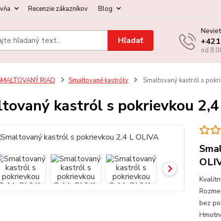
ovňa
Recenzie zákazníkov
Blog
Neviet
Hľadať
+421
od 8:0
SMALTOVANÝ RIAD
Smaltované kastróly
Smaltovaný kastról s pokr
tovaný kastról s pokrievkou 2,
Smal
OLI
Kvalit
Rozmer
bez po
Hmotno