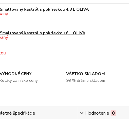
Smaltovaný kastról s pokrievkou 4,8 L OLIVA
Smaltovaný kastról s pokrievkou 6 L OLIVA
VÝHODNÉ CENY
VŠETKO SKLADOM
Kotlíky za nízke ceny
99 % držíme skladom
etné špecifikácie
Hodnotenie
0