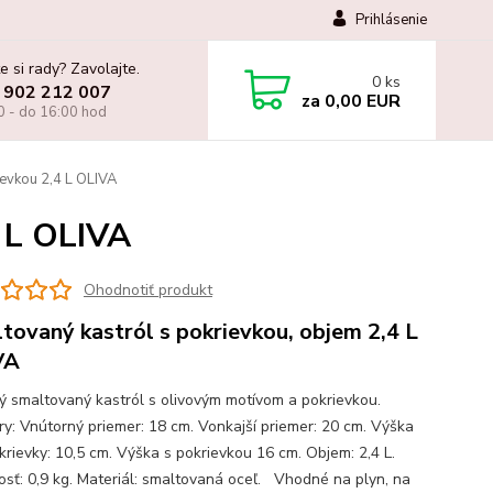
Prihlásenie
e si rady? Zavolajte.
0
ks
 902 212 007
za
0,00 EUR
0 - do 16:00 hod
ievkou 2,4 L OLIVA
4 L OLIVA
Ohodnotiť produkt
tovaný kastról s pokrievkou, objem 2,4 L
VA
ný smaltovaný kastról s olivovým motívom a pokrievkou.
y: Vnútorný priemer: 18 cm. Vonkajší priemer: 20 cm. Výška
krievky: 10,5 cm. Výška s pokrievkou 16 cm. Objem: 2,4 L.
sť: 0,9 kg. Materiál: smaltovaná oceľ. Vhodné na plyn, na