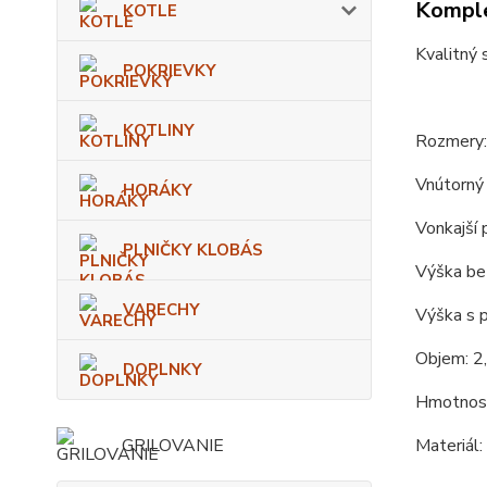
Komple
KOTLE
Kvalitný 
POKRIEVKY
KOTLINY
Rozmery:
Vnútorný 
HORÁKY
Vonkajší 
PLNIČKY KLOBÁS
Výška bez
VARECHY
Výška s 
Objem: 2,
DOPLNKY
Hmotnosť
GRILOVANIE
Materiál: