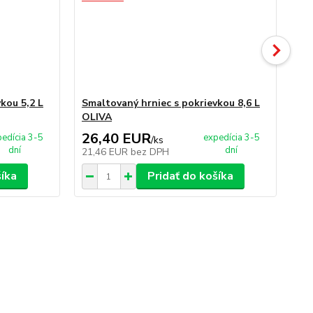
kou 5,2 L
Smaltovaný hrniec s pokrievkou 8,6 L
Sm
OLIVA
OL
26,40 EUR
2
edícia 3-5
expedícia 3-5
/
ks
dní
dní
21,46 EUR
bez DPH
24
šíka
Pridať do košíka