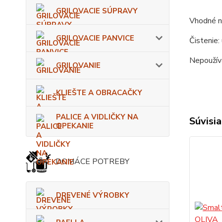
GRILOVACIE SÚPRAVY
Vhodné na
GRILOVACIE PANVICE
Čistenie:
Nepoužíva
GRILOVANIE
KLIEŠTE A OBRACAČKY
PALICE A VIDLIČKY NA
Súvisia
OPEKANIE
DOMÁCE POTREBY
DREVENÉ VÝROBKY