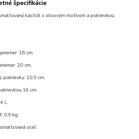
tné špecifikácie
smaltovaný kastról s olivovým motívom a pokrievkou.
priemer: 18 cm.
priemer: 20 cm.
 pokrievky: 10,5 cm.
pokrievkou 16 cm.
4 L.
: 0,9 kg.
 smaltovaná oceľ.