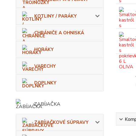
KOTLINY / PARÁKY
CHRÁNIČE A OHNISKÁ
HORÁKY
VARECHY
DOPLNKY
ZABÍJAČKA
Kompl
ZABÍJAČKOVÉ SÚPRAVY