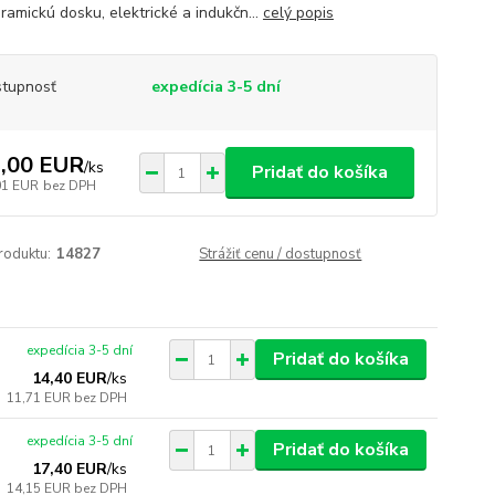
ramickú dosku, elektrické a indukčn...
celý popis
tupnosť
expedícia 3-5 dní
,00 EUR
/
ks
Pridať do košíka
01 EUR
bez DPH
roduktu:
14827
Strážiť cenu / dostupnosť
expedícia 3-5 dní
Pridať do košíka
14,40 EUR
/
ks
11,71 EUR
bez DPH
expedícia 3-5 dní
Pridať do košíka
17,40 EUR
/
ks
14,15 EUR
bez DPH