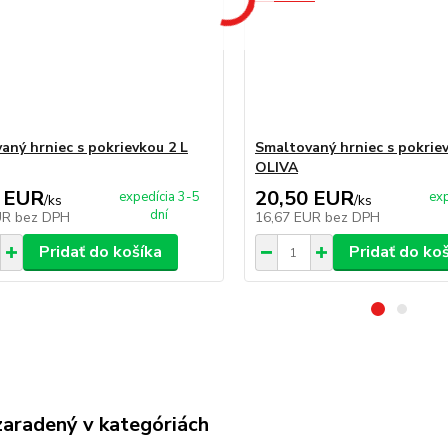
aný hrniec s pokrievkou 2 L
Smaltovaný hrniec s pokriev
OLIVA
 EUR
20,50 EUR
expedícia 3-5
exp
/
ks
/
ks
dní
UR
bez DPH
16,67 EUR
bez DPH
Pridať do košíka
Pridať do ko
zaradený v kategóriách