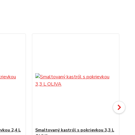
vkou 2,4 L
Smaltovaný kastról s pokrievkou 3,3 L
Sm