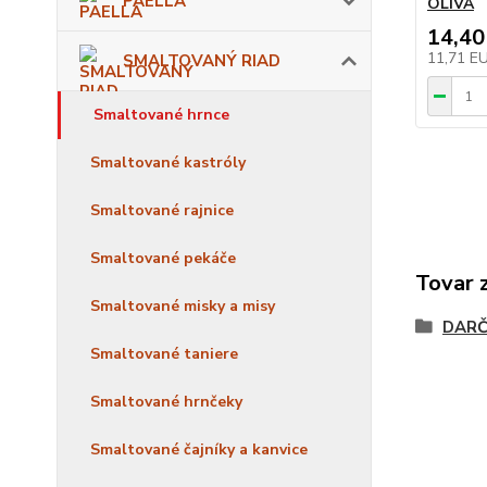
PAELLA
OLIVA
14,40
11,71 E
SMALTOVANÝ RIAD
Smaltované hrnce
Smaltované kastróly
Smaltované rajnice
Smaltované pekáče
Tovar 
Smaltované misky a misy
DARČ
Smaltované taniere
Smaltované hrnčeky
Smaltované čajníky a kanvice