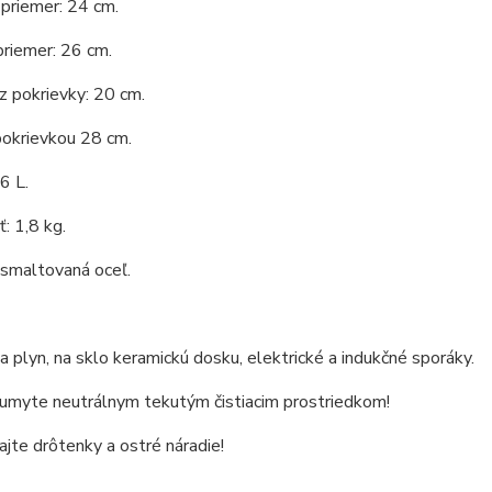
priemer: 24 cm.
priemer: 26 cm.
 pokrievky: 20 cm.
pokrievkou 28 cm.
6 L.
: 1,8 kg.
 smaltovaná oceľ.
 plyn, na sklo keramickú dosku, elektrické a indukčné sporáky.
 umyte neutrálnym tekutým čistiacim prostriedkom!
jte drôtenky a ostré náradie!