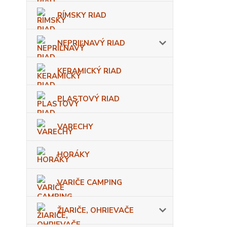
RÍMSKY RIAD
NEPRIĽNAVÝ RIAD
KERAMICKÝ RIAD
PLASTOVÝ RIAD
VARECHY
HORÁKY
VARIČE CAMPING
ŽIARIČE, OHRIEVAČE