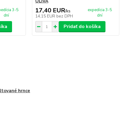
OLIVA
OL
17,40 EUR
1
edícia 3-5
expedícia 3-5
/
ks
dní
dní
14,15 EUR
bez DPH
15
šíka
Pridať do košíka
tované hrnce