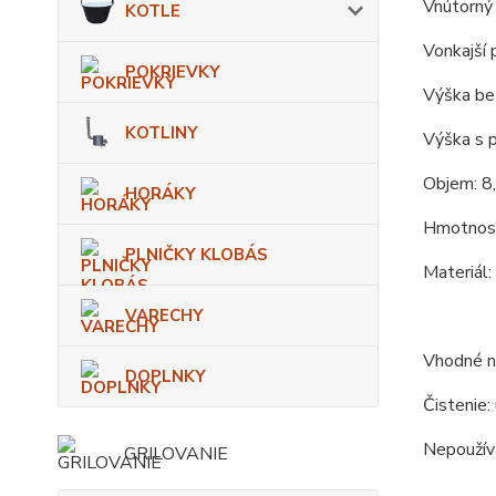
Vnútorný 
KOTLE
Vonkajší 
POKRIEVKY
Výška bez
KOTLINY
Výška s 
Objem: 8,
HORÁKY
Hmotnosť
PLNIČKY KLOBÁS
Materiál:
VARECHY
Vhodné na
DOPLNKY
Čistenie:
Nepoužíva
GRILOVANIE