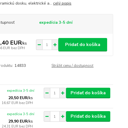
ramickú dosku, elektrické a...
celý popis
tupnosť
expedícia 3-5 dní
,40 EUR
/
ks
Pridať do košíka
46 EUR
bez DPH
roduktu:
14833
Strážiť cenu / dostupnosť
expedícia 3-5 dní
Pridať do košíka
20,50 EUR
/
ks
16,67 EUR
bez DPH
expedícia 3-5 dní
Pridať do košíka
29,90 EUR
/
ks
24,31 EUR
bez DPH