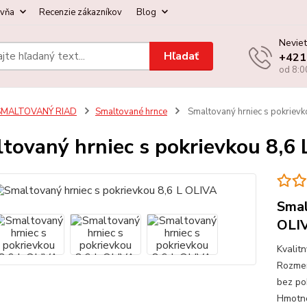
ovňa
Recenzie zákazníkov
Blog
Neviet
Hľadať
+421
od 8:0
SMALTOVANÝ RIAD
Smaltované hrnce
Smaltovaný hrniec s pokrievk
tovaný hrniec s pokrievkou 8,6
Smal
OLI
Kvalit
Rozmer
bez po
Hmotno