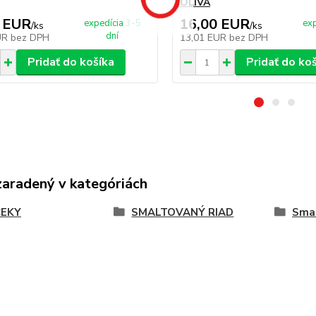
OLIVA
 EUR
16,00 EUR
expedícia 3-5
exp
/
ks
/
ks
dní
UR
bez DPH
13,01 EUR
bez DPH
Pridať do košíka
Pridať do ko
zaradený v kategóriách
EKY
SMALTOVANÝ RIAD
Smal