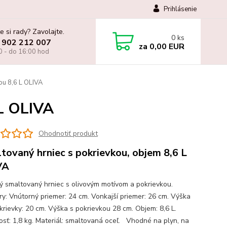
Prihlásenie
e si rady? Zavolajte.
0
ks
 902 212 007
za
0,00 EUR
0 - do 16:00 hod
ou 8,6 L OLIVA
 L OLIVA
Ohodnotiť produkt
tovaný hrniec s pokrievkou, objem 8,6 L
VA
ný smaltovaný hrniec s olivovým motívom a pokrievkou.
y: Vnútorný priemer: 24 cm. Vonkajší priemer: 26 cm. Výška
krievky: 20 cm. Výška s pokrievkou 28 cm. Objem: 8,6 L.
sť: 1,8 kg. Materiál: smaltovaná oceľ. Vhodné na plyn, na