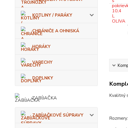
KOTLINY / PARÁKY
CHRÁNIČE A OHNISKÁ
HORÁKY
VARECHY
Kompl
DOPLNKY
Komple
Kvalitný 
ZABÍJAČKA
ZABÍJAČKOVÉ SÚPRAVY
Rozmery: