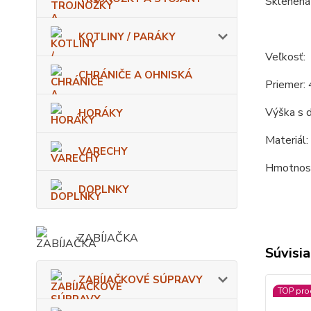
Sklenená
KOTLINY / PARÁKY
Veľkosť:
CHRÁNIČE A OHNISKÁ
Priemer: 
Výška s d
HORÁKY
Materiál: 
VARECHY
Hmotnosť
DOPLNKY
ZABÍJAČKA
Súvisia
ZABÍJAČKOVÉ SÚPRAVY
TOP pro