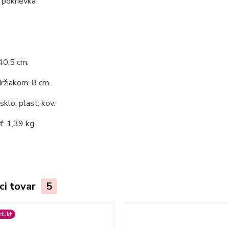
 pokrievka
40,5 cm.
ržiakom: 8 cm.
sklo, plast, kov.
: 1,39 kg.
ci tovar
5
dukt