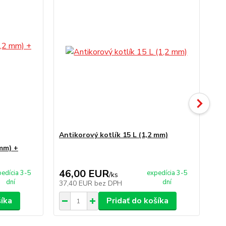
Antikorový kotlík 15 L (1,2 mm)
 mm) +
Ner
+ 
46,00 EUR
1
edícia 3-5
expedícia 3-5
/
ks
dní
dní
37,40 EUR
bez DPH
89
šíka
Pridať do košíka