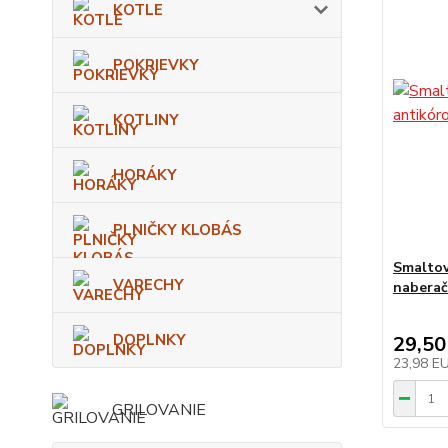
KOTLE
POKRIEVKY
KOTLINY
HORÁKY
PLNIČKY KLOBÁS
Smaltov
VARECHY
nabera
DOPLNKY
29,50
23,98 E
GRILOVANIE