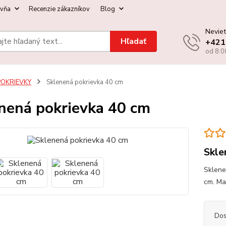
ovňa
Recenzie zákazníkov
Blog
Neviet
Hľadať
+421
od 8:0
POKRIEVKY
Sklenená pokrievka 40 cm
nená pokrievka 40 cm
Skle
Sklene
cm. Mat
Dos