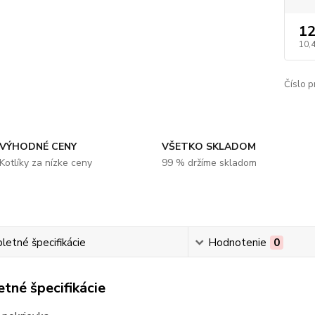
12
10,
Číslo p
VÝHODNÉ CENY
VŠETKO SKLADOM
Kotlíky za nízke ceny
99 % držíme skladom
etné špecifikácie
Hodnotenie
0
tné špecifikácie