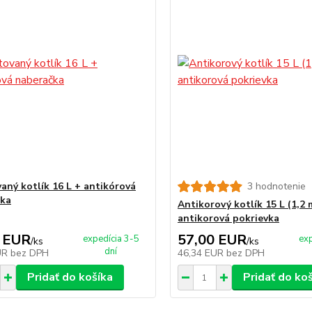
aný kotlík 16 L + antikórová
3 hodnotenie
čka
Antikorový kotlík 15 L (1,2
antikorová pokrievka
 EUR
57,00 EUR
expedícia 3-5
exp
/
ks
/
ks
dní
UR
bez DPH
46,34 EUR
bez DPH
Pridať do košíka
Pridať do ko