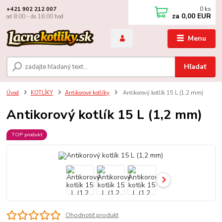
0
ks
+421 902 212 007
za
0,00 EUR
od 8:00 - do 16:00 hod
Menu
Hľadať
Úvod
KOTLÍKY
Antikorové kotlíky
Antikorový kotlík 15 L (1,2 mm)
Antikorový kotlík 15 L (1,2 mm)
TOP produkt
Ohodnotiť produkt