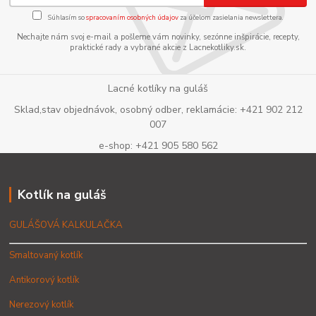
Súhlasím so
spracovaním osobných údajov
za účelom zasielania newslettera.
Nechajte nám svoj e-mail a pošleme vám novinky, sezónne inšpirácie, recepty,
praktické rady a vybrané akcie z Lacnekotliky.sk.
Lacné kotlíky na guláš
Sklad,stav objednávok, osobný odber, reklamácie: +421 902 212
007
e-shop: +421 905 580 562
Kotlík na guláš
GULÁŠOVÁ KALKULAČKA
Smaltovaný kotlík
Antikorový kotlík
Nerezový kotlík