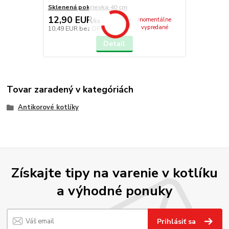
Sklenená pokrievka 40 cm
12,90 EUR
momentálne
/
ks
vypredané
10,49 EUR
bez DPH
Detail
Tovar zaradený v kategóriách
Antikorové kotlíky
Získajte tipy na varenie v kotlíku
a výhodné ponuky
Prihlásiť sa