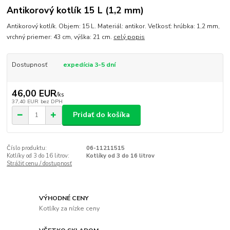
Antikorový kotlík 15 L (1,2 mm)
Antikorový kotlík. Objem: 15 L. Materiál: antikor. Veľkosť: hrúbka: 1,2 mm,
vrchný priemer: 43 cm, výška: 21 cm.
celý popis
Dostupnosť
expedícia 3-5 dní
46,00 EUR
/
ks
37,40 EUR
bez DPH
Pridať do košíka
Číslo produktu:
06-11211515
Kotlíky od 3 do 16 litrov:
Kotlíky od 3 do 16 litrov
Strážiť cenu / dostupnosť
VÝHODNÉ CENY
Kotlíky za nízke ceny