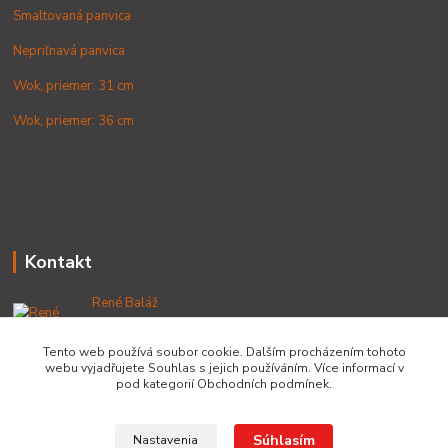
Smaltovaná panvica
Nepriľnavá panvica
Wok, priemer: 31 cm
Wok, priemer: 36 cm
Kontakt
René Baláž
+421 902 212 007
od 8:00 - do 16:00 hod
Tento web používá soubor cookie. Dalším procházením tohoto
webu vyjadřujete Souhlas s jejich používáním. Více informací v
info@lacnekotliky.sk
pod kategorií Obchodních podmínek.
Súhlasím
Nastavenia