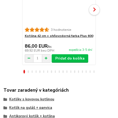
3 hodnotenie
Kotlina 42 cm + ohňovzdorná farba Plus 600
Vidlička na 
86,00 EUR
6,90 EU
/
ks
expedícia 3-5 dní
69,92 EUR
bez DPH
5,61 EUR
be
Pridať do košíka
Tovar zaradený v kategóriách
Kotlíky s kovovou kotlinou
Kotlík na guláš + panvica
Antikorový kotlík + kotlina