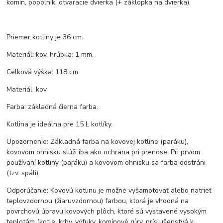
komín, popolník, otváracie dvierka (+ záklopka na dvierka).
Priemer kotliny je 36 cm.
Materiál: kov, hrúbka: 1 mm.
Celková výška: 118 cm.
Materiál: kov.
Farba: základná čierna farba.
Kotlina je ideálna pre 15 L kotlíky.
Upozornenie: Základná farba na kovovej kotline (paráku),
kovovom ohnisku slúži iba ako ochrana pri prenose. Pri prvom
používaní kotliny (paráku) a kovovom ohnisku sa farba odstráni
(tzv. spáli)
Odporúčanie: Kovovú kotlinu je možne vyšamotovať alebo natrieť
teplovzdornou (žiaruvzdornou) farbou, ktorá je vhodná na
povrchovú úpravu kovových plôch, ktoré sú vystavené vysokým
teplotám (kotle, krby, výfuky, komínové rúry, príslušenstvá k