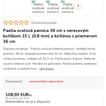
Ohodnotiť produkt
Paella oceľová panvica 38 cm s nerezovým
kotlíkom 15 L (0,8 mm) a kotlinou s priemerom
36 cm
Súprava obsahuje: Paella oceľová leštená panvica Vonkajší horný
priemer: 38 cm. Vonkajší priemer dna 33 cm. Výška bez madiel: 4 cm.
Celkový priemer, vrátane uší: 51,2 cm. Počet porcii: 8 porcii. Materiál:
vysoko leštená oceľ. Vhodná na grilovanie, Paella pokrmy, opekanie,
smaženie a varenie na p...
celý popis
Dostupnosť
momentálne vypredané
108,90 EUR
/
ks
88,54 EUR
bez DPH
Momentálne nie je k dispozícii