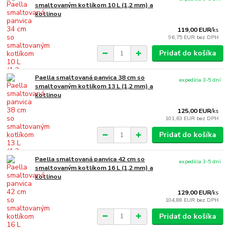
smaltovaným kotlíkom 10 L (1,2 mm) a
kotlinou
119,00 EUR
/
ks
96,75 EUR
bez DPH
Pridať do košíka
Paella smaltovaná panvica 38 cm so
expedícia 3-5 dní
smaltovaným kotlíkom 13 L (1,2 mm) a
kotlinou
125,00 EUR
/
ks
101,63 EUR
bez DPH
Pridať do košíka
Paella smaltovaná panvica 42 cm so
expedícia 3-5 dní
smaltovaným kotlíkom 16 L (1,2 mm) a
kotlinou
129,00 EUR
/
ks
104,88 EUR
bez DPH
Pridať do košíka