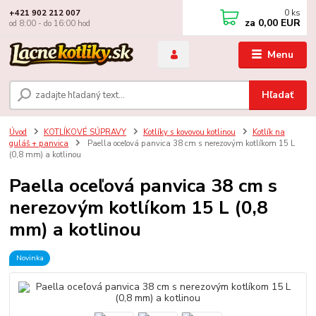
0
ks
+421 902 212 007
za
0,00 EUR
od 8:00 - do 16:00 hod
Menu
Hľadať
Úvod
KOTLÍKOVÉ SÚPRAVY
Kotlíky s kovovou kotlinou
Kotlík na
guláš + panvica
Paella oceľová panvica 38 cm s nerezovým kotlíkom 15 L
(0,8 mm) a kotlinou
Paella oceľová panvica 38 cm s
nerezovým kotlíkom 15 L (0,8
mm) a kotlinou
Novinka