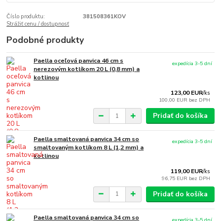
Číslo produktu:
381508361KOV
Strážiť cenu / dostupnosť
Podobné produkty
Paella oceľová panvica 46 cm s
expedícia 3-5 dní
nerezovým kotlíkom 20 L (0,8 mm) a
kotlinou
123,00 EUR
/
ks
100,00 EUR
bez DPH
Pridať do košíka
Paella smaltovaná panvica 34 cm so
expedícia 3-5 dní
smaltovaným kotlíkom 8 L (1,2 mm) a
kotlinou
119,00 EUR
/
ks
96,75 EUR
bez DPH
Pridať do košíka
Paella smaltovaná panvica 34 cm so
expedícia 3-5 dní