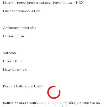
Materiál: nerez (antikorová povrchová úprava - INOX).
Priemer pokrievky: 41 cm.
Antikorová naberačka
Objem: 350 ml.
Varecha
Dĺžka: 50 cm
Materiál: smrek.
Kvalitná kotlina pod kotlíky
Kotlina obsahuje kotlinu, komín (Dymovod): rúra, kĺb, strieška na