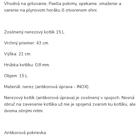
Vhodná na grilovanie, Paella pokrmy, opekanie, smaženie a
varenie na plynovom horáku či otvorenom ohni.
Zosilnený nerezový kotlík 15 L
Vrchný priemer: 43 cm.
Výška: 21 cm.
Hrúbka kotlíku: 0,8 mm.
Objem: 15 L.
Materiál: nerez (antikorová úprava - INOX).
Nerezový kotlík (antikorová úprava) je zosilnený v spojoch. Nosná
obruč na zavesenie kotlíka už nie je spojená zvarom ku kotlíku, ale
dvoma silnými nitmi.
Antikorová pokrievka