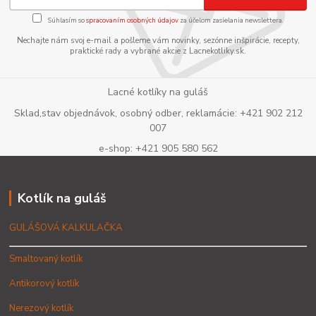
Súhlasím so
spracovaním osobných údajov
za účelom zasielania newslettera.
Nechajte nám svoj e-mail a pošleme vám novinky, sezónne inšpirácie, recepty,
praktické rady a vybrané akcie z Lacnekotliky.sk.
Lacné kotlíky na guláš
Sklad,stav objednávok, osobný odber, reklamácie: +421 902 212
007
e-shop: +421 905 580 562
Kotlík na guláš
GULÁŠOVÁ KALKULAČKA
Smaltovaný kotlík
Antikorový kotlík
Nerezový kotlík