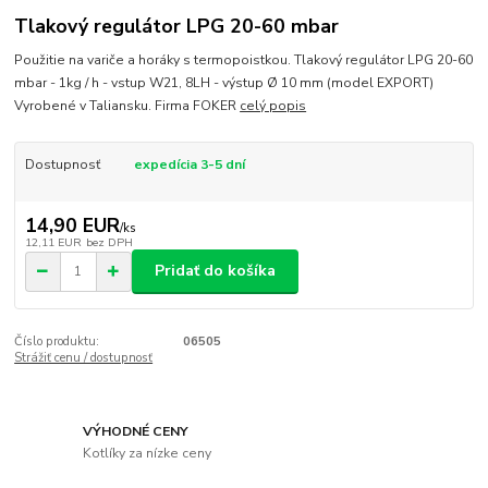
Tlakový regulátor LPG 20-60 mbar
Použitie na variče a horáky s termopoistkou. Tlakový regulátor LPG 20-60
mbar - 1kg / h - vstup W21, 8LH - výstup Ø 10 mm (model EXPORT)
Vyrobené v Taliansku. Firma FOKER
celý popis
Dostupnosť
expedícia 3-5 dní
14,90 EUR
/
ks
12,11 EUR
bez DPH
Pridať do košíka
Číslo produktu:
06505
Strážiť cenu / dostupnosť
VÝHODNÉ CENY
Kotlíky za nízke ceny