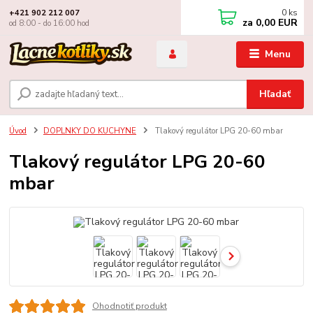
0
ks
+421 902 212 007
za
0,00 EUR
od 8:00 - do 16:00 hod
Menu
Hľadať
Úvod
DOPLNKY DO KUCHYNE
Tlakový regulátor LPG 20-60 mbar
Tlakový regulátor LPG 20-60
mbar
Ohodnotiť produkt