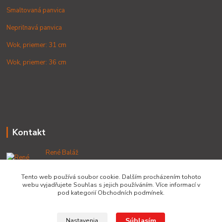
Smaltovaná panvica
Nepriľnavá panvica
Wok, priemer: 31 cm
Wok, priemer: 36 cm
Kontakt
René Baláž
+421 902 212 007
od 8:00 - do 16:00 hod
Tento web používá soubor cookie. Dalším procházením tohoto
webu vyjadřujete Souhlas s jejich používáním. Více informací v
info@lacnekotliky.sk
pod kategorií Obchodních podmínek.
Súhlasím
Nastavenia