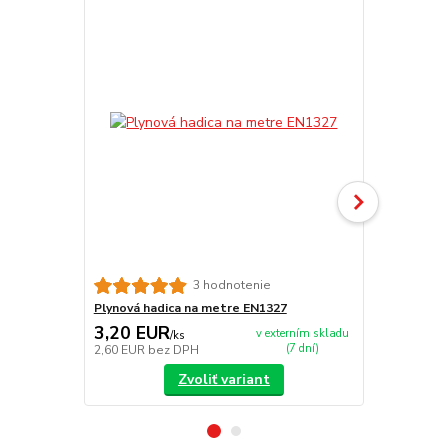
3 hodnotenie
Plynová hadica na metre EN1327
Plynový hor
3,20 EUR
25,00 E
v externím skladu
/
ks
(7 dní)
2,60 EUR
bez DPH
20,33 EUR
b
Zvoliť variant