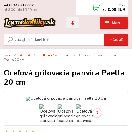
0
ks
+421 902 212 007
za
0,00 EUR
od 8:00 - do 16:00 hod
Menu
Hľadať
Úvod
PAELLA
Paella oceľové panvice
Oceľová grilovacia panvica
Paella 20 cm
Oceľová grilovacia panvica Paella
20 cm