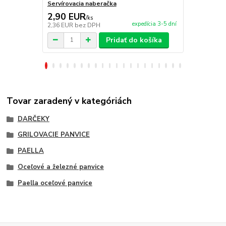
Servírovacia naberačka
Horák Paell
2,90 EUR
39,90 E
/
ks
expedícia 3-5 dní
2,36 EUR
bez DPH
32,44 EUR
b
Pridať do košíka
Tovar zaradený v kategóriách
DARČEKY
GRILOVACIE PANVICE
PAELLA
Oceľové a železné panvice
Paella oceľové panvice