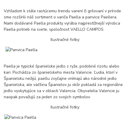
Vzhľadom k stále rastúcemu trendu varení či grilovaní v prírode
sme rozšírili náš sortiment o variča Paella a panvice Paellera.
Nami dodávané Paella produkty vyrába najprestížnejší výrobca
Paella potrieb na svete, spoločnosť VAELLO CAMPOS.
Ilustračné fotky:
Paella je typické španielske jedlo z ryže, podobné rizotu alebo
kari. Pochádza zo španielskeho mesta Valencie. Ľudia, ktorí v
Španielsku nežijú, paellu zvyčajne vnímajú ako národné jedlo
Španielska, ale väčšina Španielov ju skôr pokladá za regionálne
jedlo vyskytujúce sa v oblasti Valencia. Obyvatelia Valencie ju
naopak považujú za jeden zo svojich symbolov.
Ilustračné fotky: