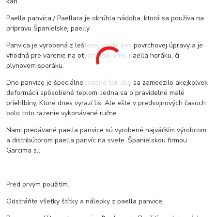
karí.
Paella panvica / Paellara je okrúhla nádoba, ktorá sa používa na
prípravu Španielskej paelly
Panvica je vyrobená z leštenej ocele bez povrchovej úpravy a je
vhodná pre varenie na otvorenom ohni, paella horáku, či
plynovom sporáku.
Dno panvice je špeciálne razené tak aby sa zamedzilo akejkoľvek
deformácií spôsobené teplom. Jedna sa o pravidelné malé
priehlbiny, Ktoré dnes vyrazí lis. Ale ešte v predvojnových časoch
bolo toto razenie vykonávané ručne.
Nami predávané paella panvice sú vyrobené najväčším výrobcom
a distribútorom paella panvíc na svete. Španielskou firmou
Garcima s.l
Pred prvým použitím.
Odstráňte všetky štítky a nálepky z paella panvice.