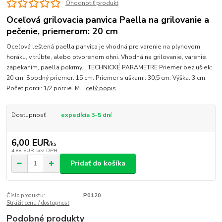
Ohodnotiť produkt
Oceľová grilovacia panvica Paella na grilovanie a
pečenie, priemerom: 20 cm
Oceľová leštená paella panvica je vhodná pre varenie na plynovom
horáku, v trúbte, alebo otvorenom ohni. Vhodná na grilovanie, varenie,
zapekaním, paella pokrmy. TECHNICKÉ PARAMETRE Priemer bez ušiek:
20 cm. Spodný priemer: 15 cm. Priemer s uškami: 30,5 cm. Výška: 3 cm.
Počet porcii: 1/2 porcie. M...
celý popis
Dostupnosť
expedícia 3-5 dní
6,00 EUR
/
ks
4,88 EUR
bez DPH
Pridať do košíka
Číslo produktu:
P0120
Strážiť cenu / dostupnosť
Podobné produkty