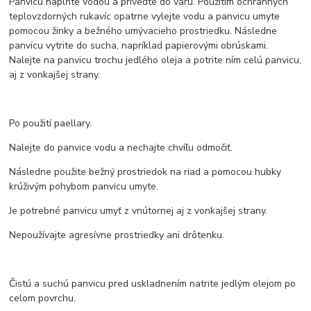
Panvicu naplňte vodou a priveďte do varu. Použitím ochranných
teplovzdorných rukavíc opatrne vylejte vodu a panvicu umyte
pomocou žinky a bežného umývacieho prostriedku. Následne
panvicu vytrite do sucha, napríklad papierovými obrúskami.
Nalejte na panvicu trochu jedlého oleja a potrite ním celú panvicu,
aj z vonkajšej strany.
Po použití paellary.
Nalejte do panvice vodu a nechajte chvíľu odmočiť.
Následne použite bežný prostriedok na riad a pomocou hubky
krúživým pohybom panvicu umyte.
Je potrebné panvicu umyť z vnútornej aj z vonkajšej strany.
Nepoužívajte agresívne prostriedky ani drôtenku.
Čistú a suchú panvicu pred uskladnením natrite jedlým olejom po
celom povrchu.