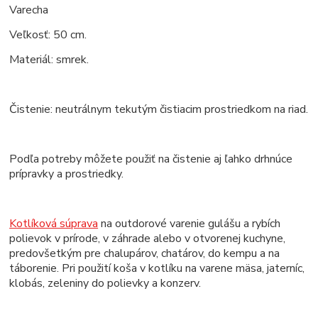
Varecha
Veľkosť: 50 cm.
Materiál: smrek.
Čistenie: neutrálnym tekutým čistiacim prostriedkom na riad.
Podľa potreby môžete použiť na čistenie aj ľahko drhnúce
prípravky a prostriedky.
Kotlíková súprava
na outdorové varenie gulášu a rybích
polievok v prírode, v záhrade alebo v otvorenej kuchyne,
predovšetkým pre chalupárov, chatárov, do kempu a na
táborenie. Pri použití koša v kotlíku na varene mäsa, jaterníc,
klobás, zeleniny do polievky a konzerv.