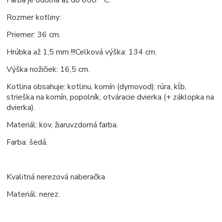
Farba je odolná až do 600 ° C.
Rozmer kotliny:
Priemer: 36 cm.
Hrúbka až 1,5 mm !!!Celková výška: 134 cm.
Výška nožičiek: 16,5 cm.
Kotlina obsahuje: kotlinu, komín (dymovod): rúra, kĺb,
strieška na komín, popolník, otváracie dvierka (+ záklopka na
dvierka).
Materiál: kov, žiaruvzdorná farba.
Farba: šedá.
Kvalitná nerezová naberačka
Materiál: nerez.