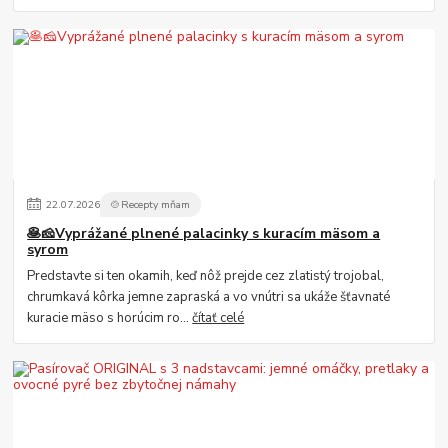
22
.
07
.
2026
🍲Recepty mňam
🥞🧀Vyprážané plnené palacinky s kuracím mäsom a
syrom
Predstavte si ten okamih, keď nôž prejde cez zlatistý trojobal,
chrumkavá kôrka jemne zapraská a vo vnútri sa ukáže šťavnaté
kuracie mäso s horúcim ro...
čítať celé