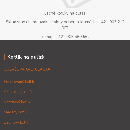
Lacné kotlíky na guláš
Sklad,stav objednávok, osobný odber, reklamácie: +421 902 212
007
e-shop: +421 905 580 562
Kotlík na guláš
GULÁŠOVÁ KALKULAČKA
Smaltovaný kotlík
Antikorový kotlík
Nerezový kotlík
Medený kotlík
Liatinový kotlík