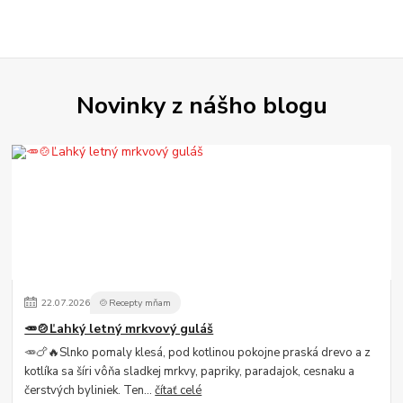
Novinky z nášho blogu
22
.
07
.
2026
🍲Recepty mňam
🥕🍲Ľahký letný mrkvový guláš
🥕🍗🔥Slnko pomaly klesá, pod kotlinou pokojne praská drevo a z
kotlíka sa šíri vôňa sladkej mrkvy, papriky, paradajok, cesnaku a
čerstvých byliniek. Ten...
čítať celé