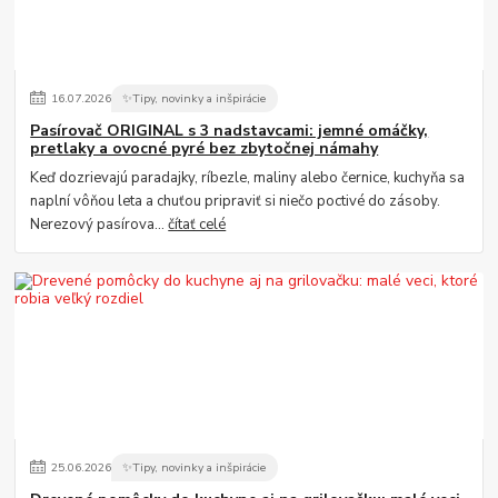
16
.
07
.
2026
✨Tipy, novinky a inšpirácie
Pasírovač ORIGINAL s 3 nadstavcami: jemné omáčky,
pretlaky a ovocné pyré bez zbytočnej námahy
Keď dozrievajú paradajky, ríbezle, maliny alebo černice, kuchyňa sa
naplní vôňou leta a chuťou pripraviť si niečo poctivé do zásoby.
Nerezový pasírova...
čítať celé
25
.
06
.
2026
✨Tipy, novinky a inšpirácie