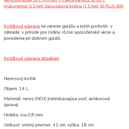
Nerezový kotlík 14 L (0,8 mm) + Paella panvica 38 cm +
hrubostenná (1,5 mm) žiaruvzdorná kotlina (1,5 mm) 36 PLUS 600
Kotlíková súprava
na varenie gulášu a iných pochutín v
záhrade, v prírode pre rodiny, rôzne spoločenské akcie a
posedenia pri dobrom guláši.
Kotlíková súprava obsahuje:
Nerezový kotlík
Objem: 14 L.
Materiál: nerez INOX (nehrdzavejúca oceľ, antikorová
úprava).
Hrúbka: cca 0,8 mm.
Veľkosť: vrchný priemer: 41 cm, výška: 18 cm.