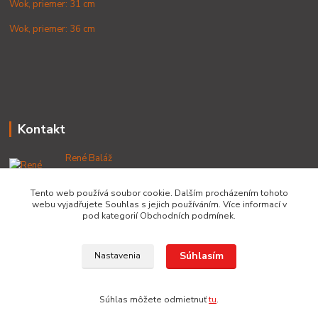
Wok, priemer: 31 cm
Wok, priemer: 36 cm
Kontakt
René Baláž
+421 902 212 007
od 8:00 - do 16:00 hod
Tento web používá soubor cookie. Dalším procházením tohoto
webu vyjadřujete Souhlas s jejich používáním. Více informací v
info@lacnekotliky.sk
pod kategorií Obchodních podmínek.
Súhlasím
Nastavenia
Copyright © 2014-2030 LACNEKOTLIKY.SK, všetky práva vyhradené
Súhlas môžete odmietnuť
tu
.
Vytvorené na
Eshop-rychlo.sk