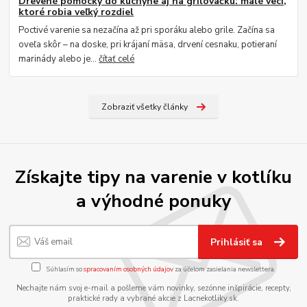
Drevené pomôcky do kuchyne aj na grilovačku: malé veci,
ktoré robia veľký rozdiel
Poctivé varenie sa nezačína až pri sporáku alebo grile. Začína sa
oveľa skôr – na doske, pri krájaní mäsa, drvení cesnaku, potieraní
marinády alebo je...
čítať celé
Zobraziť všetky články
Získajte tipy na varenie v kotlíku
a výhodné ponuky
Prihlásiť sa
Súhlasím so
spracovaním osobných údajov
za účelom zasielania newslettera.
Nechajte nám svoj e-mail a pošleme vám novinky, sezónne inšpirácie, recepty,
praktické rady a vybrané akcie z Lacnekotliky.sk.