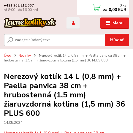
0
ks
+421 902 212 007
za
0,00 EUR
od 8:00 - do 16:00 hod
Menu
Hľadať
Úvod
Novinky
Nerezový kotlík 14 L (0,8 mm) + Paella panvica 38 cm +
hrubostenná (1,5 mm) žiaruvzdorná kotlina (1,5 mm) 36 PLUS 600
Nerezový kotlík 14 L (0,8 mm) +
Paella panvica 38 cm +
hrubostenná (1,5 mm)
žiaruvzdorná kotlina (1,5 mm) 36
PLUS 600
14.05.2024