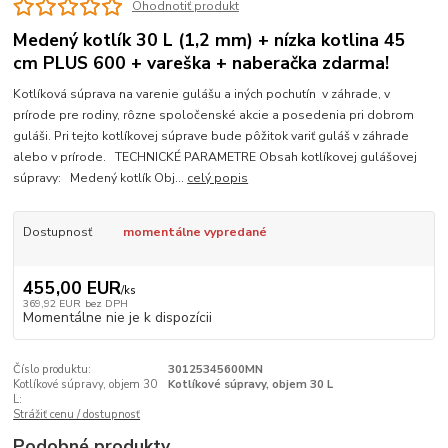
Ohodnotiť produkt
Medený kotlík 30 L (1,2 mm) + nízka kotlina 45
cm PLUS 600 + vareška + naberačka zdarma!
Kotlíková súprava na varenie gulášu a iných pochutín v záhrade, v
prírode pre rodiny, rôzne spoločenské akcie a posedenia pri dobrom
guláši. Pri tejto kotlíkovej súprave bude pôžitok variť guláš v záhrade
alebo v prírode. TECHNICKÉ PARAMETRE Obsah kotlíkovej gulášovej
súpravy: Medený kotlík Obj...
celý popis
Dostupnosť
momentálne vypredané
455,00 EUR
/
ks
369,92 EUR
bez DPH
Momentálne nie je k dispozícii
Číslo produktu:
30125345600MN
Kotlíkové súpravy, objem 30
Kotlíkové súpravy, objem 30 L
L:
Strážiť cenu / dostupnosť
Podobné produkty