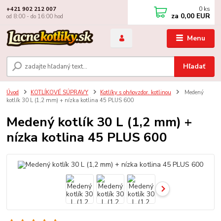
0
ks
+421 902 212 007
za
0,00 EUR
od 8:00 - do 16:00 hod
Menu
Hľadať
Úvod
KOTLÍKOVÉ SÚPRAVY
Kotlíky s ohňovzdor. kotlinou
Medený
kotlík 30 L (1,2 mm) + nízka kotlina 45 PLUS 600
Medený kotlík 30 L (1,2 mm) +
nízka kotlina 45 PLUS 600