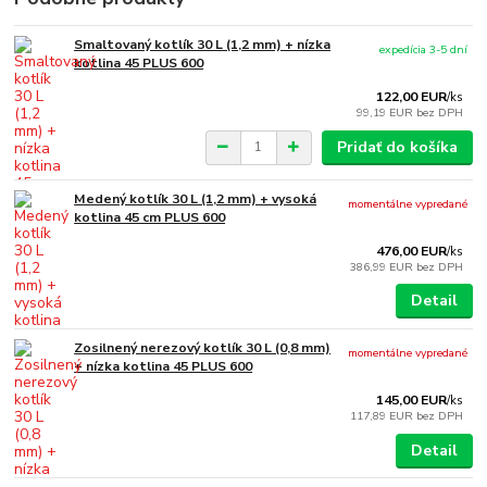
Smaltovaný kotlík 30 L (1,2 mm) + nízka
expedícia 3-5 dní
kotlina 45 PLUS 600
122,00 EUR
/
ks
99,19 EUR
bez DPH
Pridať do košíka
Medený kotlík 30 L (1,2 mm) + vysoká
momentálne vypredané
kotlina 45 cm PLUS 600
476,00 EUR
/
ks
386,99 EUR
bez DPH
Detail
Zosilnený nerezový kotlík 30 L (0,8 mm)
momentálne vypredané
+ nízka kotlina 45 PLUS 600
145,00 EUR
/
ks
117,89 EUR
bez DPH
Detail