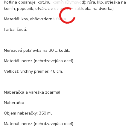
Kotlina obsahuje: kotlinu, komín (Dymovod): rúra, kĺb, strieška na
komín, popolník, otváracie dvierka (+ záklopka na dvierka).
Materiál: kov, ohňovzdorná farba.
Farba: šedá.
Nerezová pokrievka na 30 L. kotlík.
Materiál: nerez (nehrdzavejúca oceľ).
Veľkosť: vrchný priemer: 48 cm.
Naberačka a vareška zdarma!
Naberačka
Objem naberačky: 350 ml.
Materiál: nerez (nehrdzavejúca oceľ).