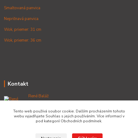
Smaltovaná panvica
Nepriľnavá panvica
Wok, priemer: 31 cm
Wok, priemer: 36 cm
Kontakt
René Baláž
+421 902 212 007
od 8:00 - do 16:00 hod
Tento web používá soubor cookie. Dalším procházením tohoto
webu vyjadřujete Souhlas s jejich používáním. Více informací v
info@lacnekotliky.sk
pod kategorií Obchodních podmínek.