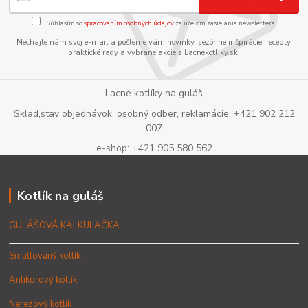
Súhlasím so
spracovaním osobných údajov
za účelom zasielania newslettera.
Nechajte nám svoj e-mail a pošleme vám novinky, sezónne inšpirácie, recepty,
praktické rady a vybrané akcie z Lacnekotliky.sk.
Lacné kotlíky na guláš
Sklad,stav objednávok, osobný odber, reklamácie: +421 902 212
007
e-shop: +421 905 580 562
Kotlík na guláš
GULÁŠOVÁ KALKULAČKA
Smaltovaný kotlík
Antikorový kotlík
Nerezový kotlík