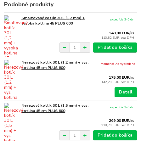
Podobné produkty
Smaltovaný kotlík 30 L (1,2 mm) +
expedícia 3-5 dní
vysoká kotlina 45 PLUS 600
140,00 EUR
/
ks
113,82 EUR
bez DPH
Pridať do košíka
Nerezový kotlík 30 L (1,2 mm) + vys.
momentálne vypredané
kotlina 45 cm PLUS 600
175,00 EUR
/
ks
142,28 EUR
bez DPH
Detail
Nerezový kotlík 30 L (1,5 mm) + vys.
expedícia 3-5 dní
kotlina 45 cm PLUS 600
269,00 EUR
/
ks
218,70 EUR
bez DPH
Pridať do košíka