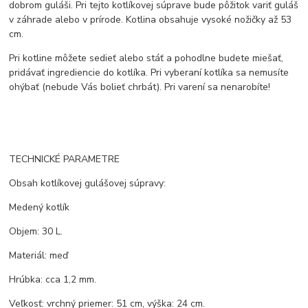
dobrom guláši. Pri tejto kotlíkovej súprave bude pôžitok variť guláš
v záhrade alebo v prírode. Kotlina obsahuje vysoké nožičky až 53
cm.
Pri kotline môžete sedieť alebo stáť a pohodlne budete miešať,
pridávať ingrediencie do kotlíka. Pri vyberaní kotlíka sa nemusíte
ohýbať (nebude Vás bolieť chrbát). Pri varení sa nenarobíte!
TECHNICKÉ PARAMETRE
Obsah kotlíkovej gulášovej súpravy:
Medený kotlík
Objem: 30 L.
Materiál: meď
Hrúbka: cca 1,2 mm.
Veľkosť: vrchný priemer: 51 cm, výška: 24 cm.