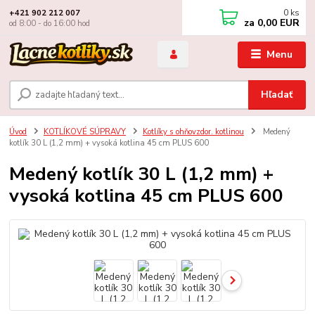
0
ks
+421 902 212 007
za
0,00 EUR
od 8:00 - do 16:00 hod
Menu
Hľadať
Úvod
KOTLÍKOVÉ SÚPRAVY
Kotlíky s ohňovzdor. kotlinou
Medený
kotlík 30 L (1,2 mm) + vysoká kotlina 45 cm PLUS 600
Medený kotlík 30 L (1,2 mm) +
vysoká kotlina 45 cm PLUS 600