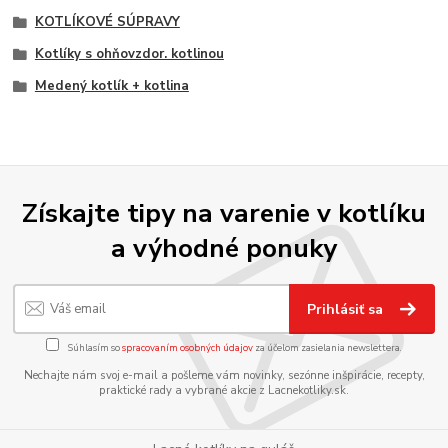
KOTLÍKOVÉ SÚPRAVY
Kotlíky s ohňovzdor. kotlinou
Medený kotlík + kotlina
Získajte tipy na varenie v kotlíku
a výhodné ponuky
Prihlásiť sa
Súhlasím so
spracovaním osobných údajov
za účelom zasielania newslettera.
Nechajte nám svoj e-mail a pošleme vám novinky, sezónne inšpirácie, recepty,
praktické rady a vybrané akcie z Lacnekotliky.sk.