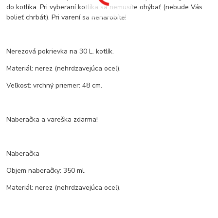
do kotlíka. Pri vyberaní kotlíka sa nemusíte ohýbať (nebude Vás
bolieť chrbát). Pri varení sa nenarobíte!
Nerezová pokrievka na 30 L. kotlík.
Materiál: nerez (nehrdzavejúca oceľ).
Veľkosť: vrchný priemer: 48 cm.
Naberačka a vareška zdarma!
Naberačka
Objem naberačky: 350 ml.
Materiál: nerez (nehrdzavejúca oceľ).