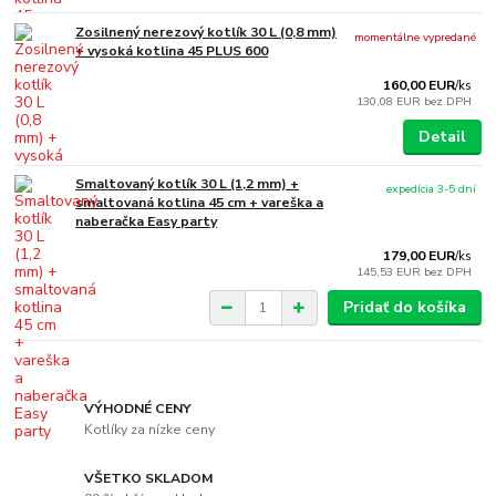
Zosilnený nerezový kotlík 30 L (0,8 mm)
momentálne vypredané
+ vysoká kotlina 45 PLUS 600
160,00 EUR
/
ks
130,08 EUR
bez DPH
Detail
Smaltovaný kotlík 30 L (1,2 mm) +
expedícia 3-5 dní
smaltovaná kotlina 45 cm + vareška a
naberačka Easy party
179,00 EUR
/
ks
145,53 EUR
bez DPH
Pridať do košíka
VÝHODNÉ CENY
Kotlíky za nízke ceny
VŠETKO SKLADOM