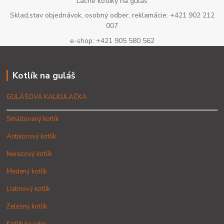
Lacné kotlíky na guláš
Sklad,stav objednávok, osobný odber, reklamácie: +421 902 212
007
e-shop: +421 905 580 562
Kotlík na guláš
GULÁŠOVÁ KALKULAČKA
Smaltovaný kotlík
Antikorový kotlík
Nerezový kotlík
Medený kotlík
Liatinový kotlík
Železný kotlík
Kotlík na ryby