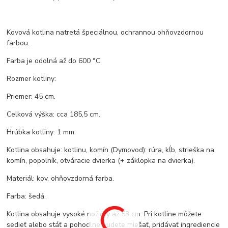
Kovová kotlina natretá špeciálnou, ochrannou ohňovzdornou
farbou.
Farba je odolná až do 600 °C.
Rozmer kotliny:
Priemer: 45 cm.
Celková výška: cca 185,5 cm.
Hrúbka kotliny: 1 mm.
Kotlina obsahuje: kotlinu, komín (Dymovod): rúra, kĺb, strieška na
komín, popolník, otváracie dvierka (+ záklopka na dvierka).
Materiál: kov, ohňovzdorná farba.
Farba: šedá.
Kotlina obsahuje vysoké nožičky až 53 cm. Pri kotline môžete
sedieť alebo stáť a pohodlne budete miešať, pridávať ingrediencie