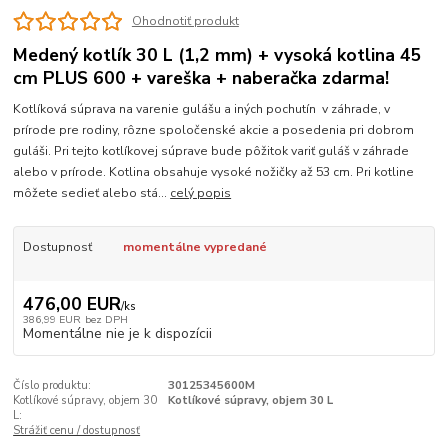
Ohodnotiť produkt
Medený kotlík 30 L (1,2 mm) + vysoká kotlina 45
cm PLUS 600 + vareška + naberačka zdarma!
Kotlíková súprava na varenie gulášu a iných pochutín v záhrade, v
prírode pre rodiny, rôzne spoločenské akcie a posedenia pri dobrom
guláši. Pri tejto kotlíkovej súprave bude pôžitok variť guláš v záhrade
alebo v prírode. Kotlina obsahuje vysoké nožičky až 53 cm. Pri kotline
môžete sedieť alebo stá...
celý popis
Dostupnosť
momentálne vypredané
476,00 EUR
/
ks
386,99 EUR
bez DPH
Momentálne nie je k dispozícii
Číslo produktu:
30125345600M
Kotlíkové súpravy, objem 30
Kotlíkové súpravy, objem 30 L
L:
Strážiť cenu / dostupnosť