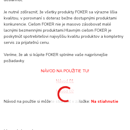
Je nutné zdôrazniť, že všetky produkty FOKER sa výrazne líšia
kvalitou, v porovnaní s doteraz bežne dostupnými produktami
konkurencie. Cieľom FOKER nie je masovo zásobovať malé
lacnými bezmennými produktami.Hlavným cieľom FOKER je
poskytnúť spotrebiteľovi najvyššiu kvalitu produktov a kompletny
servis za prijateľnú cenu.
Veríme, že ak si kúpite FOKER splníme vaše najprísnejšie
požiadavky.
NÁVOD NA POUŽITIE TU!
Návod 01
Návod 02
Návod na použtie si môžete stiahnuť v záložke:
Na stiahnutie