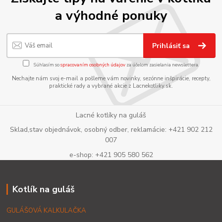
a výhodné ponuky
Prihlásiť sa
Súhlasím so
spracovaním osobných údajov
za účelom zasielania newslettera.
Nechajte nám svoj e-mail a pošleme vám novinky, sezónne inšpirácie, recepty,
praktické rady a vybrané akcie z Lacnekotliky.sk.
Lacné kotlíky na guláš
Sklad,stav objednávok, osobný odber, reklamácie: +421 902 212
007
e-shop: +421 905 580 562
Kotlík na guláš
GULÁŠOVÁ KALKULAČKA