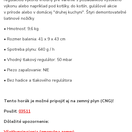
výkonu alebo napríklad pod kotlíky, do kotlín, gulášové akcie
v prírode alebo v domácej "druhej kuchyni". Štyri demontovateľné
liatinové nožičky.
• Hmotnosť: 9,6 kg
• Rozmer balenia: 41 x 9 x 43 cm
• Spotreba plynu: 640 g / h
• Vhodný tlakový regulátor: 50 mbar
• Piezo zapaľovanie: NIE
• Bez hadice a tlakového regulátora
Tento horák je možné pripojiť aj na zemný plyn (CNG)!
Použiť:
03511
Dôležité upozornenie
:
Všetky
pripojenia (zmeny)
na zemný