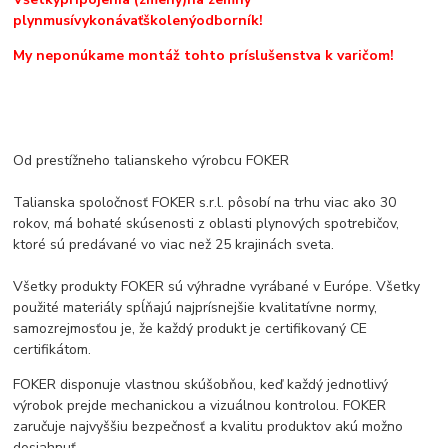
plyn
musí
vykonávať
školený
odborník!
My neponúkame montáž tohto príslušenstva k varičom!
Od prestížneho talianskeho výrobcu FOKER
Talianska spoločnosť FOKER s.r.l. pôsobí na trhu viac ako 30
rokov, má bohaté skúsenosti z oblasti plynových spotrebičov,
ktoré sú predávané vo viac než 25 krajinách sveta.
Všetky produkty FOKER sú výhradne vyrábané v Európe. Všetky
použité materiály spĺňajú najprísnejšie kvalitatívne normy,
samozrejmosťou je, že každý produkt je certifikovaný CE
certifikátom.
FOKER disponuje vlastnou skúšobňou, keď každý jednotlivý
výrobok prejde mechanickou a vizuálnou kontrolou. FOKER
zaručuje najvyššiu bezpečnosť a kvalitu produktov akú možno
dosiahnuť.