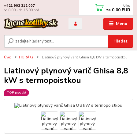
0
ks
+421 902 212 007
za
0,00 EUR
od 8:00 - do 16:00 hod
Menu
Hľadať
Úvod
HORÁKY
Liatinový plynový varič Ghisa 8,8 kW s termopoistkou
Liatinový plynový varič Ghisa 8,8
kW s termopoistkou
TOP produkt