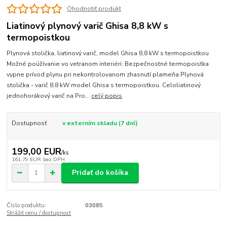
Ohodnotiť produkt
Liatinový plynový varič Ghisa 8,8 kW s
termopoistkou
Plynová stolička, liatinový varič, model Ghisa 8,8 kW s termopoistkou
Možné poúžívanie vo vetranom interiéri: Bezpečnostné termopoistka
vypne prívod plynu pri nekontrolovanom zhasnutí plameňa Plynová
stolička - varič 8,8 kW model Ghisa s termopoistkou. Celoliatinový
jednohorákový varič na Pro...
celý popis
Dostupnosť
v externím skladu (7 dní)
199,00 EUR
/
ks
161,79 EUR
bez DPH
Pridať do košíka
Číslo produktu:
03085
Strážiť cenu / dostupnosť