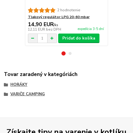
2 hodnotenie
Tlakový regulátor LPG 20-60 mbar
Plynová had
14,90 EUR
3,20 EU
/
ks
expedícia 3-5 dní
12,11 EUR
bez DPH
2,60 EUR
be
Pridať do košíka
Tovar zaradený v kategóriách
HORÁKY
VARIČE CAMPING
Získajte tipy na varenie v kotlíku