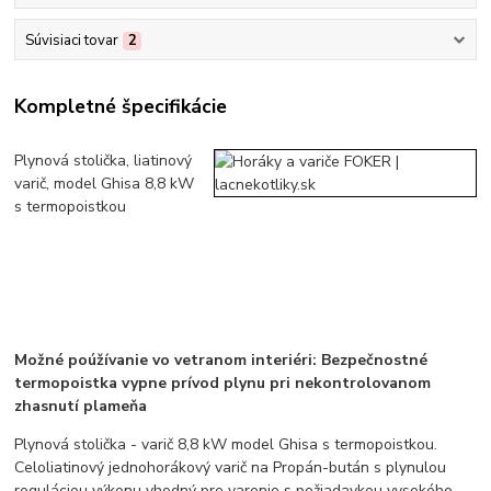
Súvisiaci tovar
2
Kompletné špecifikácie
Plynová stolička, liatinový
varič, model Ghisa 8,8 kW
s termopoistkou
Možné poúžívanie vo vetranom interiéri: Bezpečnostné
termopoistka vypne prívod plynu pri nekontrolovanom
zhasnutí plameňa
Plynová stolička - varič 8,8 kW model Ghisa s termopoistkou.
Celoliatinový jednohorákový varič na Propán-bután s plynulou
reguláciou výkonu vhodný pre varenie s požiadavkou vysokého