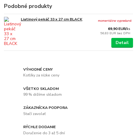
Podobné produkty
Liatinový pekáč 33 x 27 cm BLACK
momentálne vypredané
69,90 EUR
/
ks
56,83 EUR
bez DPH
Detail
VÝHODNÉ CENY
Kotlíky za nízke ceny
VŠETKO SKLADOM
99 % držíme skladom
ZÁKAZNÍCKA PODPORA
Stačí zavolať
RÝCHLE DODANIE
Doručenie do 3 až 5 dní