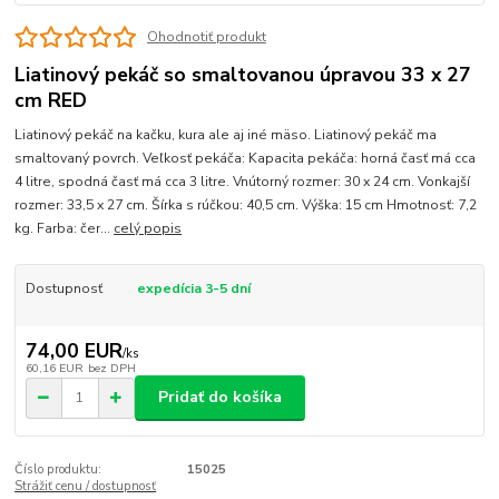
Ohodnotiť produkt
Liatinový pekáč so smaltovanou úpravou 33 x 27
cm RED
Liatinový pekáč na kačku, kura ale aj iné mäso. Liatinový pekáč ma
smaltovaný povrch. Veľkosť pekáča: Kapacita pekáča: horná časť má cca
4 litre, spodná časť má cca 3 litre. Vnútorný rozmer: 30 x 24 cm. Vonkajší
rozmer: 33,5 x 27 cm. Šírka s rúčkou: 40,5 cm. Výška: 15 cm Hmotnosť: 7,2
kg. Farba: čer...
celý popis
Dostupnosť
expedícia 3-5 dní
74,00 EUR
/
ks
60,16 EUR
bez DPH
Pridať do košíka
Číslo produktu:
15025
Strážiť cenu / dostupnosť