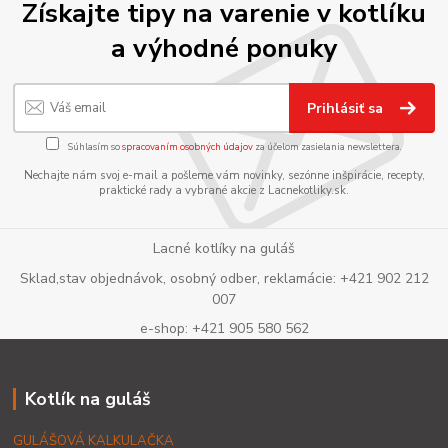
Získajte tipy na varenie v kotlíku
a výhodné ponuky
Prihlásiť sa
Súhlasím so
spracovaním osobných údajov
za účelom zasielania newslettera.
Nechajte nám svoj e-mail a pošleme vám novinky, sezónne inšpirácie, recepty,
praktické rady a vybrané akcie z Lacnekotliky.sk.
Lacné kotlíky na guláš
Sklad,stav objednávok, osobný odber, reklamácie: +421 902 212
007
e-shop: +421 905 580 562
Kotlík na guláš
GULÁŠOVÁ KALKULAČKA