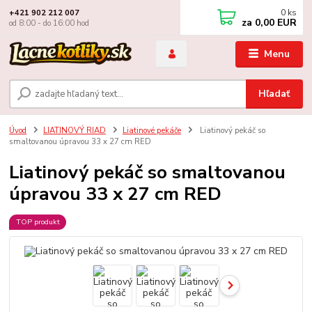
0
ks
+421 902 212 007
za
0,00 EUR
od 8:00 - do 16:00 hod
Menu
Hľadať
Úvod
LIATINOVÝ RIAD
Liatinové pekáče
Liatinový pekáč so
smaltovanou úpravou 33 x 27 cm RED
Liatinový pekáč so smaltovanou
úpravou 33 x 27 cm RED
TOP produkt