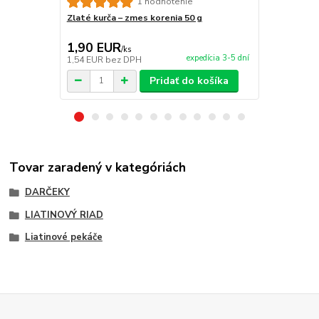
1 hodnotenie
Zlaté kurča – zmes korenia 50 g
Steak - kore
1,90 EUR
1,90 EU
/
ks
expedícia 3-5 dní
1,54 EUR
bez DPH
1,54 EUR
be
Pridať do košíka
Tovar zaradený v kategóriách
DARČEKY
LIATINOVÝ RIAD
Liatinové pekáče