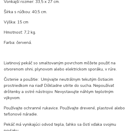
Vonkajší rozmer: 33,5 x 27 cm.
Šírka s rúčkou: 40,5 cm.
Výška: 15 cm
Hmotnosť: 7,2 kg.
Farba: červená.
Liatinový pekáč so smaltovaným povrchom môžete použiť na
otvorenom ohni, plynovom alebo elektrickom sporáku, v rúre.
Čistenie a použitie: Umývajte neutrálnym tekutým čistiacim
prostriedkom na riad! Dôkladne utrite do sucha. Nepoužívať
drôtenky a ostré nástrojov. Nevystavujte náhlym teplotným
výkyvom.
Používajte ochranné rukavice. Používajte drevené, plastové alebo
teflonové náradie.
Pekáč má vynikajúci odvod tepla, ľahko sa čistí vďaka svojmu
povlaku.