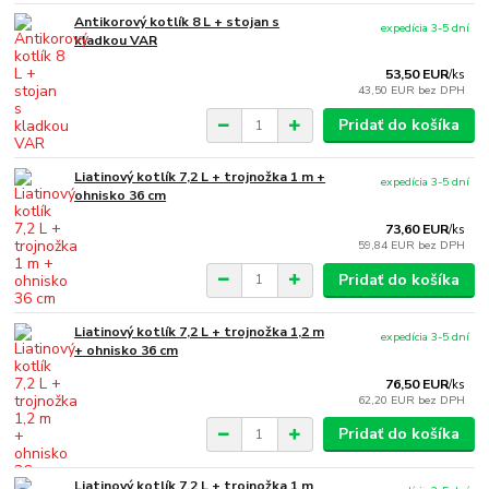
Antikorový kotlík 8 L + stojan s
expedícia 3-5 dní
kladkou VAR
53,50 EUR
/
ks
43,50 EUR
bez DPH
Pridať do košíka
Liatinový kotlík 7,2 L + trojnožka 1 m +
expedícia 3-5 dní
ohnisko 36 cm
73,60 EUR
/
ks
59,84 EUR
bez DPH
Pridať do košíka
Liatinový kotlík 7,2 L + trojnožka 1,2 m
expedícia 3-5 dní
+ ohnisko 36 cm
76,50 EUR
/
ks
62,20 EUR
bez DPH
Pridať do košíka
Liatinový kotlík 7,2 L + trojnožka 1 m