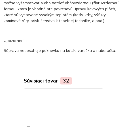
možne vyšamotovať alebo natrieť ohňovzdornou (žiaruvzdornou)
farbou, ktorá je vhodná pre povrchovú úpravu kovových plôch,
ktoré sú vystavené vysokým teplotám (kotly, krby, výfuky,
komínové rúry, príslušenstvo k tepelnej technike, a pod.).
Upozornenie:
Súprava neobsahuje pokrievku na kotlík, varešku a naberačku.
Súvisiaci tovar
32
TOP produkt