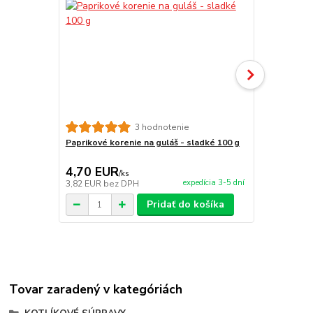
3 hodnotenie
Paprikové korenie na guláš - sladké 100 g
Paprikové ko
4,70 EUR
8,90 EU
/
ks
expedícia 3-5 dní
3,82 EUR
bez DPH
7,24 EUR
be
Pridať do košíka
Tovar zaradený v kategóriách