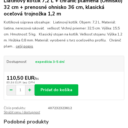
Liatinový kotlík 7,2 L + chránič plameňa (Ohnisko)
32 cm + prenosné ohnisko 36 cm, klasická
oceľová trojnožka 1,2 m
Kotlíková súprava obsahuje: Liatinový kotlík. Objem: 7,2 L. Materiál:
liatina, nerezová rukoväť. veľkosť: Vrchný priemer: 32,5 cm. Výška: 15,5
cm. Hmotnosť: 5 kg. Klasický stojan na kotlík. Veľkosť stojanu: Výška 1,2
m. Hrúbka 0,8 mm. Materiál: vyrobené s tvrz oceľového profilu. Chránič
plam...
celý popis
Dostupnosť
expedícia 3-5 dní
110,50 EUR
/
ks
89,84 EUR
bez DPH
Pridať do košíka
Číslo produktu:
407232323612
Strážiť cenu / dostupnosť
Podobné produkty