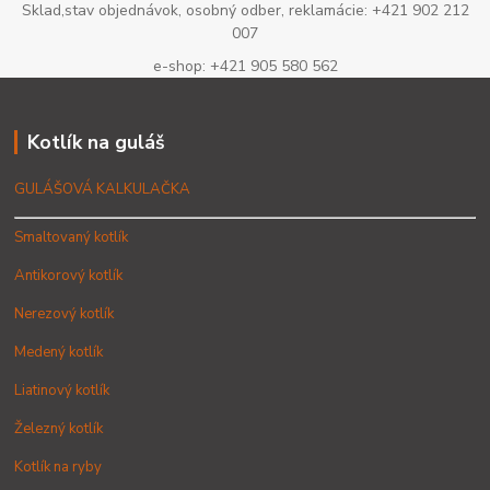
Sklad,stav objednávok, osobný odber, reklamácie: +421 902 212
007
e-shop: +421 905 580 562
Kotlík na guláš
GULÁŠOVÁ KALKULAČKA
Smaltovaný kotlík
Antikorový kotlík
Nerezový kotlík
Medený kotlík
Liatinový kotlík
Železný kotlík
Kotlík na ryby