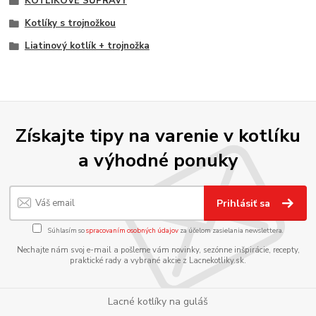
KOTLÍKOVÉ SÚPRAVY
Kotlíky s trojnožkou
Liatinový kotlík + trojnožka
Získajte tipy na varenie v kotlíku
a výhodné ponuky
Prihlásiť sa
Súhlasím so
spracovaním osobných údajov
za účelom zasielania newslettera.
Nechajte nám svoj e-mail a pošleme vám novinky, sezónne inšpirácie, recepty,
praktické rady a vybrané akcie z Lacnekotliky.sk.
Lacné kotlíky na guláš