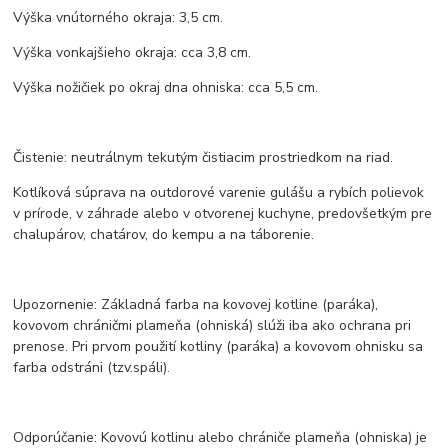
Výška vnútorného okraja: 3,5 cm.
Výška vonkajšieho okraja: cca 3,8 cm.
Výška nožičiek po okraj dna ohniska: cca 5,5 cm.
Čistenie: neutrálnym tekutým čistiacim prostriedkom na riad.
Kotlíková súprava na outdorové varenie gulášu a rybích polievok
v prírode, v záhrade alebo v otvorenej kuchyne, predovšetkým pre
chalupárov, chatárov, do kempu a na táborenie.
Upozornenie: Základná farba na kovovej kotline (paráka),
kovovom chráničmi plameňa (ohniská) slúži iba ako ochrana pri
prenose. Pri prvom použití kotliny (paráka) a kovovom ohnisku sa
farba odstráni (tzv.spáli).
Odporúčanie: Kovovú kotlinu alebo chrániče plameňa (ohniska) je