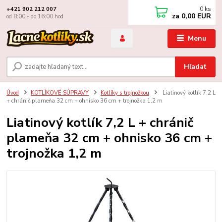
0
ks
+421 902 212 007
za
0,00 EUR
od 8:00 - do 16:00 hod
Menu
Hľadať
Úvod
KOTLÍKOVÉ SÚPRAVY
Kotlíky s trojnožkou
Liatinový kotlík 7,2 L
+ chránič plameňa 32 cm + ohnisko 36 cm + trojnožka 1,2 m
Liatinový kotlík 7,2 L + chránič
plameňa 32 cm + ohnisko 36 cm +
trojnožka 1,2 m