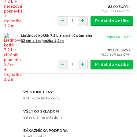
83,00 EUR
/
ks
67,48 EUR
bez DPH
Pridať do košíka
Liatinový kotlík 7,2 L + chránič plameňa
expedícia 3-5 dní
32 cm + trojnožka 1,2 m
93,50 EUR
/
ks
76,02 EUR
bez DPH
Pridať do košíka
VÝHODNÉ CENY
Kotlíky za nízke ceny
VŠETKO SKLADOM
99 % držíme skladom
ZÁKAZNÍCKA PODPORA
Stačí zavolať