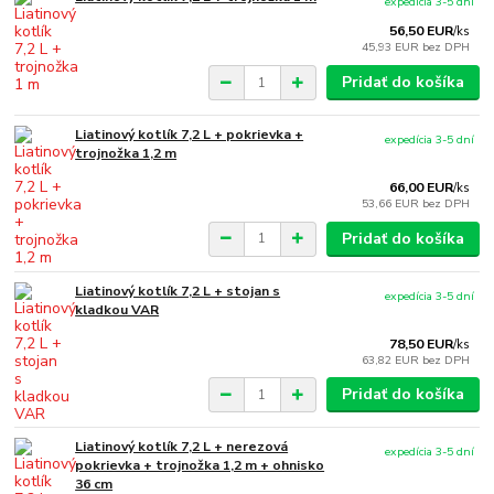
expedícia 3-5 dní
56,50 EUR
/
ks
45,93 EUR
bez DPH
Pridať do košíka
Liatinový kotlík 7,2 L + pokrievka +
expedícia 3-5 dní
trojnožka 1,2 m
66,00 EUR
/
ks
53,66 EUR
bez DPH
Pridať do košíka
Liatinový kotlík 7,2 L + stojan s
expedícia 3-5 dní
kladkou VAR
78,50 EUR
/
ks
63,82 EUR
bez DPH
Pridať do košíka
Liatinový kotlík 7,2 L + nerezová
expedícia 3-5 dní
pokrievka + trojnožka 1,2 m + ohnisko
36 cm