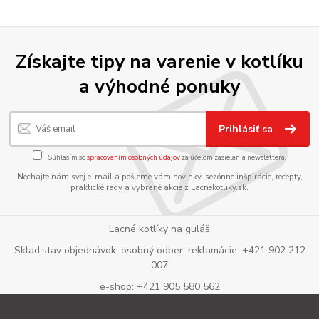
Získajte tipy na varenie v kotlíku
a výhodné ponuky
Prihlásiť sa
Súhlasím so
spracovaním osobných údajov
za účelom zasielania newslettera.
Nechajte nám svoj e-mail a pošleme vám novinky, sezónne inšpirácie, recepty,
praktické rady a vybrané akcie z Lacnekotliky.sk.
Lacné kotlíky na guláš
Sklad,stav objednávok, osobný odber, reklamácie: +421 902 212
007
e-shop: +421 905 580 562