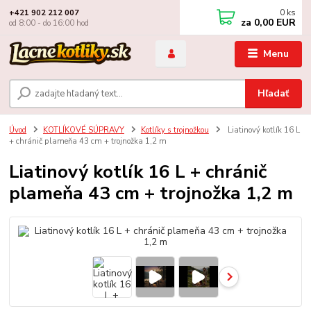
0
ks
+421 902 212 007
za
0,00 EUR
od 8:00 - do 16:00 hod
Menu
Hľadať
Úvod
KOTLÍKOVÉ SÚPRAVY
Kotlíky s trojnožkou
Liatinový kotlík 16 L
+ chránič plameňa 43 cm + trojnožka 1,2 m
Liatinový kotlík 16 L + chránič
plameňa 43 cm + trojnožka 1,2 m