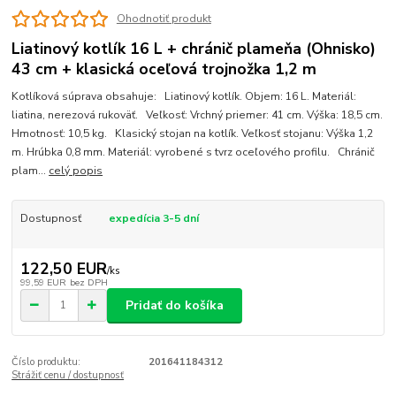
Ohodnotiť produkt
Liatinový kotlík 16 L + chránič plameňa (Ohnisko)
43 cm + klasická oceľová trojnožka 1,2 m
Kotlíková súprava obsahuje: Liatinový kotlík. Objem: 16 L. Materiál:
liatina, nerezová rukoväť. Veľkosť: Vrchný priemer: 41 cm. Výška: 18,5 cm.
Hmotnosť: 10,5 kg. Klasický stojan na kotlík. Veľkosť stojanu: Výška 1,2
m. Hrúbka 0,8 mm. Materiál: vyrobené s tvrz oceľového profilu. Chránič
plam...
celý popis
Dostupnosť
expedícia 3-5 dní
122,50 EUR
/
ks
99,59 EUR
bez DPH
Pridať do košíka
Číslo produktu:
201641184312
Strážiť cenu / dostupnosť