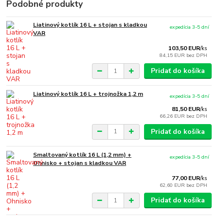
Podobné produkty
Liatinový kotlík 16 L + stojan s kladkou
expedícia 3-5 dní
VAR
103,50 EUR
/
ks
84,15 EUR
bez DPH
Pridať do košíka
Liatinový kotlík 16 L + trojnožka 1,2 m
expedícia 3-5 dní
81,50 EUR
/
ks
66,26 EUR
bez DPH
Pridať do košíka
Smaltovaný kotlík 16 L (1,2 mm) +
expedícia 3-5 dní
Ohnisko + stojan s kladkou VAR
77,00 EUR
/
ks
62,60 EUR
bez DPH
Pridať do košíka