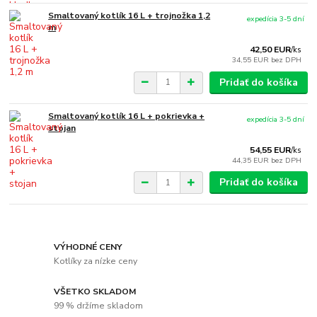
Smaltovaný kotlík 16 L + trojnožka 1,2
expedícia 3-5 dní
m
42,50 EUR
/
ks
34,55 EUR
bez DPH
Pridať do košíka
Smaltovaný kotlík 16 L + pokrievka +
expedícia 3-5 dní
stojan
54,55 EUR
/
ks
44,35 EUR
bez DPH
Pridať do košíka
VÝHODNÉ CENY
Kotlíky za nízke ceny
VŠETKO SKLADOM
99 % držíme skladom