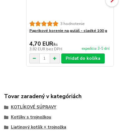
3 hodnotenie
Paprikové korenie na guláš - sladké 100 g
Paprikové ko
4,70 EUR
8,90 EU
/
ks
expedícia 3-5 dní
3,82 EUR
bez DPH
7,24 EUR
be
Pridať do košíka
Tovar zaradený v kategóriách
KOTLÍKOVÉ SÚPRAVY
Kotlíky s trojnožkou
Liatinový kotlík + trojnožka