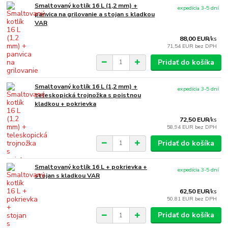
Smaltovaný kotlík 16 L (1,2 mm) +
expedícia 3-5 dní
panvica na grilovanie a stojan s kladkou
VAR
88,00 EUR
/
ks
71,54 EUR
bez DPH
Pridať do košíka
Smaltovaný kotlík 16 L (1,2 mm) +
expedícia 3-5 dní
teleskopická trojnožka s poistnou
kladkou + pokrievka
72,50 EUR
/
ks
58,94 EUR
bez DPH
Pridať do košíka
Smaltovaný kotlík 16 L + pokrievka +
expedícia 3-5 dní
stojan s kladkou VAR
62,50 EUR
/
ks
50,81 EUR
bez DPH
Pridať do košíka