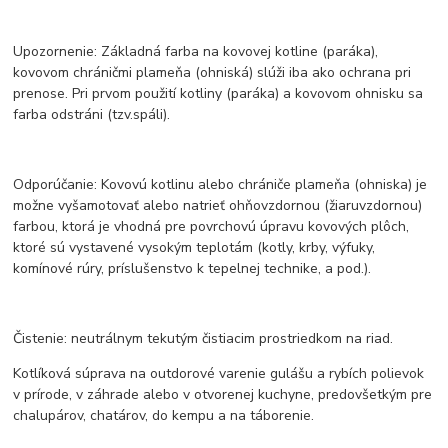
Upozornenie: Základná farba na kovovej kotline (paráka),
kovovom chráničmi plameňa (ohniská) slúži iba ako ochrana pri
prenose. Pri prvom použití kotliny (paráka) a kovovom ohnisku sa
farba odstráni (tzv.spáli).
Odporúčanie: Kovovú kotlinu alebo chrániče plameňa (ohniska) je
možne vyšamotovať alebo natrieť ohňovzdornou (žiaruvzdornou)
farbou, ktorá je vhodná pre povrchovú úpravu kovových plôch,
ktoré sú vystavené vysokým teplotám (kotly, krby, výfuky,
komínové rúry, príslušenstvo k tepelnej technike, a pod.).
Čistenie: neutrálnym tekutým čistiacim prostriedkom na riad.
Kotlíková súprava na outdorové varenie gulášu a rybích polievok
v prírode, v záhrade alebo v otvorenej kuchyne, predovšetkým pre
chalupárov, chatárov, do kempu a na táborenie.