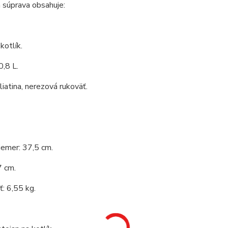
 súprava obsahuje:
kotlík.
,8 L.
 liatina, nerezová rukoväť.
iemer: 37,5 cm.
7 cm.
: 6,55 kg.