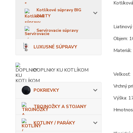
Kotlíková
Kotlíkové súpravy BIG
PARTY
Liatinový 
Servírovacie súpravy
Objem: 10
LUXUSNÉ SÚPRAVY
Materiál:
DOPLNKY KU KOTLÍKOM
Veľkosť:
Vrchný pr
POKRIEVKY
Výška: 1
TROJNOŽKY A STOJANY
Hmotnosť
KOTLINY / PARÁKY