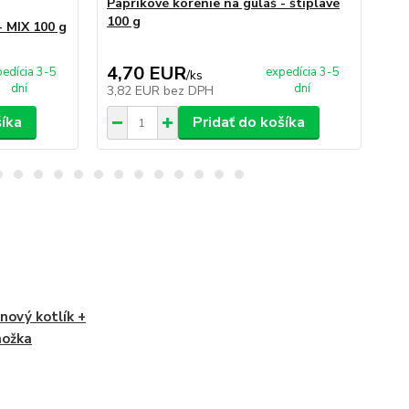
Paprikové korenie na guláš - štiplavé
Pa
100 g
- MIX 100 g
4,70 EUR
6
edícia 3-5
expedícia 3-5
/
ks
dní
dní
3,82 EUR
bez DPH
5,
šíka
Pridať do košíka
inový kotlík +
nožka