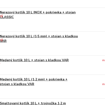
Nerezový kotlík 10 L INOX + pokrievka + stojan
CLASSIC
Nerezový kotlík 10 L (1,5 mm) + stojan s kladkou
VAR
Medený kotlík 10 L + stojan s kladkou VAR
m
Medený kotlík 10 L (1,2 mm) + pokrievka +
stojan s kladkou VAR
m
Smaltovaný kotlík 10 L + trojnožka 1,2 m