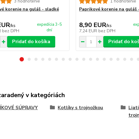
3 hodnotenie
1 hodnotenie
vé korenie na guláš - sladké
Paprikové korenie na guláš 
EUR
8,90 EUR
expedícia 3-5
exp
/
ks
/
ks
dní
R
bez DPH
7,24 EUR
bez DPH
Pridať do košíka
Pridať do ko
zaradený v kategóriách
ÍKOVÉ SÚPRAVY
Kotlíky s trojnožkou
Liat
troj