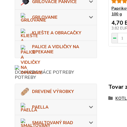
GRILOVACIE PANVICE
Papriko
100 g
GRILOVANIE
4,70 
3,82 EU
KLIEŠTE A OBRACAČKY
PALICE A VIDLIČKY NA
OPEKANIE
DOMÁCE POTREBY
Tovar 
DREVENÉ VÝROBKY
KOTL
PAELLA
SMALTOVANÝ RIAD