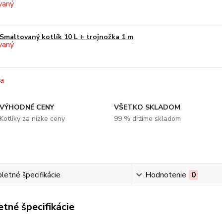
Smaltovaný kotlík 10 L + trojnožka 1 m
VÝHODNÉ CENY
VŠETKO SKLADOM
Kotlíky za nízke ceny
99 % držíme skladom
etné špecifikácie
Hodnotenie
0
tné špecifikácie