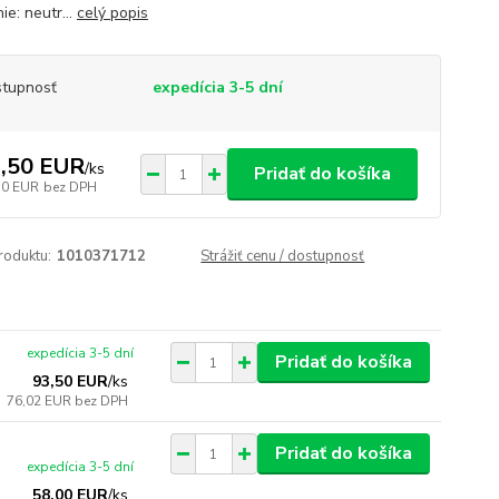
e: neutr...
celý popis
tupnosť
expedícia 3-5 dní
,50 EUR
/
ks
Pridať do košíka
50 EUR
bez DPH
roduktu:
1010371712
Strážiť cenu / dostupnosť
expedícia 3-5 dní
Pridať do košíka
93,50 EUR
/
ks
76,02 EUR
bez DPH
Pridať do košíka
expedícia 3-5 dní
58,00 EUR
/
ks