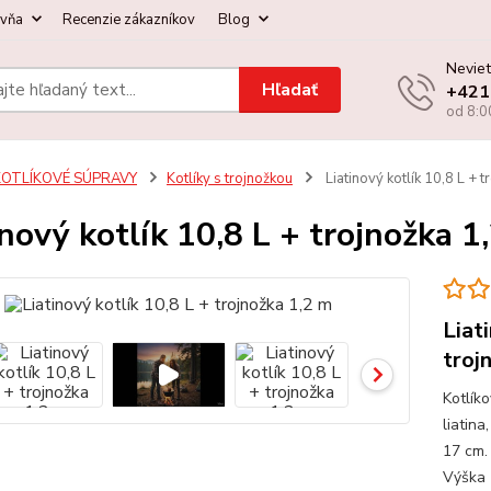
ovňa
Recenzie zákazníkov
Blog
Neviet
Hľadať
+421
od 8:0
KOTLÍKOVÉ SÚPRAVY
Kotlíky s trojnožkou
Liatinový kotlík 10,8 L + 
inový kotlík 10,8 L + trojnožka 1
Liat
troj
Kotlíko
liatin
17 cm.
Výška 