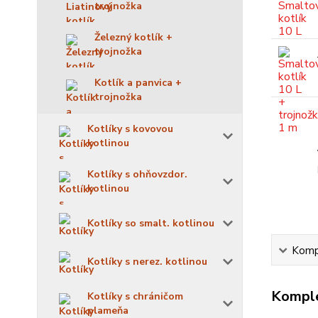
trojnožka
Železný kotlík +
trojnožka
Kotlík a panvica +
trojnožka
Kotlíky s kovovou
kotlinou
Kotlíky s ohňovzdor.
kotlinou
Kotlíky so smalt. kotlinou
Kompl
Kotlíky s nerez. kotlinou
Komple
Kotlíky s chráničom
plameňa