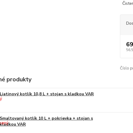
Čisteni
Dos
69
56,
Číslo p
é produkty
Liatinový kotlík 10,8 L + stojan s kladkou VAR
Smaltovaný kotlík 10 L + pokrievka + stojan s
kladkou VAR