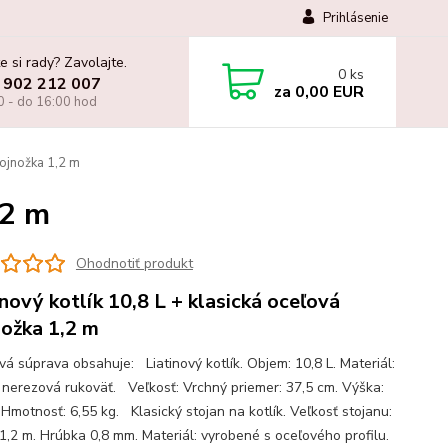
Prihlásenie
e si rady? Zavolajte.
0
ks
 902 212 007
za
0,00 EUR
0 - do 16:00 hod
trojnožka 1,2 m
,2 m
Ohodnotiť produkt
inový kotlík 10,8 L + klasická oceľová
nožka 1,2 m
vá súprava obsahuje: Liatinový kotlík. Objem: 10,8 L. Materiál:
a, nerezová rukoväť. Veľkosť: Vrchný priemer: 37,5 cm. Výška:
 Hmotnosť: 6,55 kg. Klasický stojan na kotlík. Veľkosť stojanu:
1,2 m. Hrúbka 0,8 mm. Materiál: vyrobené s oceľového profilu.