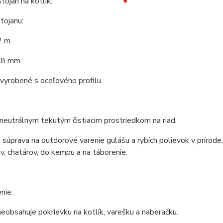
tojan na kotlík.
tojanu:
2 m.
,8 mm.
 vyrobené s oceľového profilu.
 neutrálnym tekutým čistiacim prostriedkom na riad.
 súprava na outdorové varenie gulášu a rybích polievok v prírod
v, chatárov, do kempu a na táborenie.
nie:
eobsahuje pokrievku na kotlík, varešku a naberačku.