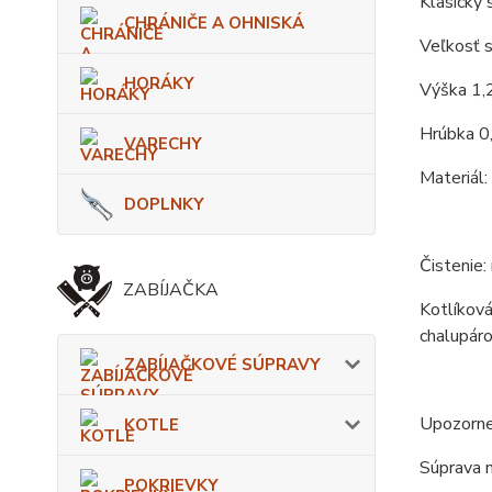
Klasický s
CHRÁNIČE A OHNISKÁ
Veľkosť s
HORÁKY
Výška 1,
Hrúbka 0
VARECHY
Materiál:
DOPLNKY
Čistenie:
ZABÍJAČKA
Kotlíková
chalupáro
ZABÍJAČKOVÉ SÚPRAVY
Upozorne
KOTLE
Súprava n
POKRIEVKY