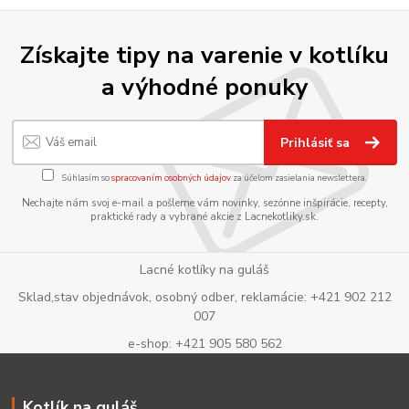
Získajte tipy na varenie v kotlíku
a výhodné ponuky
Prihlásiť sa
Súhlasím so
spracovaním osobných údajov
za účelom zasielania newslettera.
Nechajte nám svoj e-mail a pošleme vám novinky, sezónne inšpirácie, recepty,
praktické rady a vybrané akcie z Lacnekotliky.sk.
Lacné kotlíky na guláš
Sklad,stav objednávok, osobný odber, reklamácie: +421 902 212
007
e-shop: +421 905 580 562
Kotlík na guláš