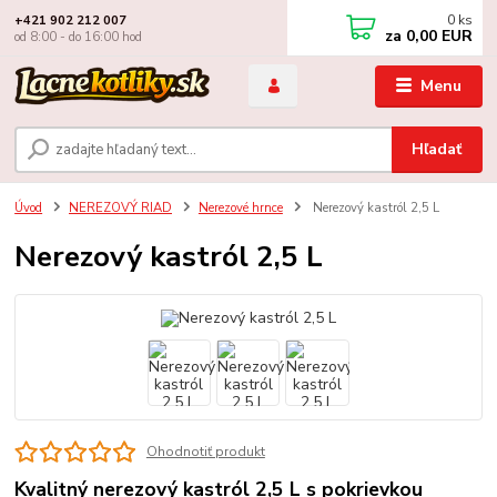
0
ks
+421 902 212 007
za
0,00 EUR
od 8:00 - do 16:00 hod
Menu
Hľadať
Úvod
NEREZOVÝ RIAD
Nerezové hrnce
Nerezový kastról 2,5 L
Nerezový kastról 2,5 L
Ohodnotiť produkt
Kvalitný nerezový kastról 2,5 L s pokrievkou