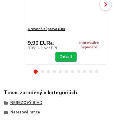
Drevená súprava 8 ks
Antikorová 
9,90 EUR
9,50 EU
momentálne
/
ks
vypredané
8,05 EUR
bez DPH
7,72 EUR
be
Detail
Tovar zaradený v kategóriách
NEREZOVÝ RIAD
Nerezové hrnce