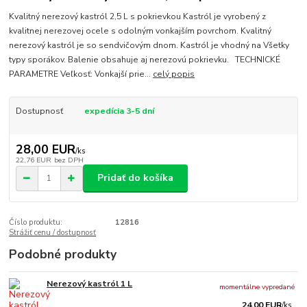
Kvalitný nerezový kastról 2,5 L s pokrievkou Kastról je vyrobený z
kvalitnej nerezovej ocele s odolným vonkajším povrchom. Kvalitný
nerezový kastról je so sendvičovým dnom. Kastról je vhodný na Všetky
typy sporákov. Balenie obsahuje aj nerezovú pokrievku. TECHNICKÉ
PARAMETRE Veľkosť: Vonkajší prie...
celý popis
Dostupnosť
expedícia 3-5 dní
28,00 EUR
/
ks
22,76 EUR
bez DPH
Pridať do košíka
Číslo produktu:
12816
Strážiť cenu / dostupnosť
Podobné produkty
Nerezový kastról 1 L
momentálne vypredané
24,00 EUR
/
ks