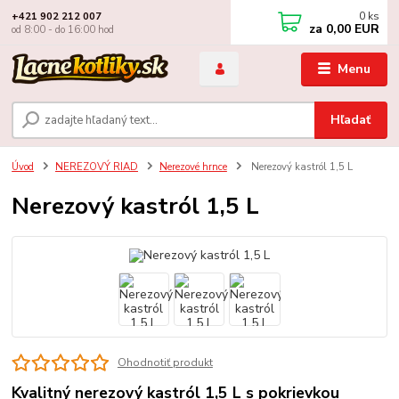
0
ks
+421 902 212 007
za
0,00 EUR
od 8:00 - do 16:00 hod
Menu
Hľadať
Úvod
NEREZOVÝ RIAD
Nerezové hrnce
Nerezový kastról 1,5 L
Nerezový kastról 1,5 L
Ohodnotiť produkt
Kvalitný nerezový kastról 1,5 L s pokrievkou