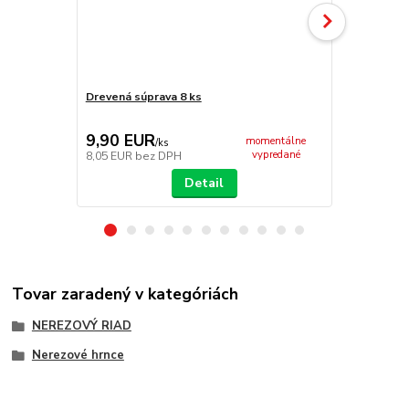
Drevená súprava 8 ks
Antikorová 
9,90 EUR
9,50 EU
momentálne
/
ks
vypredané
8,05 EUR
bez DPH
7,72 EUR
be
Detail
Tovar zaradený v kategóriách
NEREZOVÝ RIAD
Nerezové hrnce