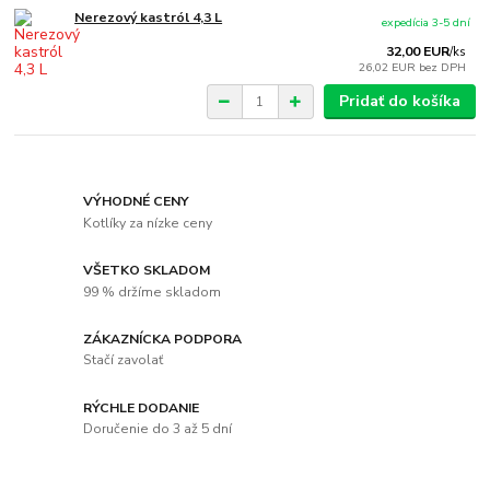
Nerezový kastról 4,3 L
expedícia 3-5 dní
32,00 EUR
/
ks
26,02 EUR
bez DPH
Pridať do košíka
VÝHODNÉ CENY
Kotlíky za nízke ceny
VŠETKO SKLADOM
99 % držíme skladom
ZÁKAZNÍCKA PODPORA
Stačí zavolať
RÝCHLE DODANIE
Doručenie do 3 až 5 dní