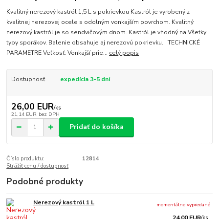
Kvalitný nerezový kastról 1,5 L s pokrievkou Kastról je vyrobený z
kvalitnej nerezovej ocele s odolným vonkajším povrchom. Kvalitný
nerezový kastról je so sendvičovým dnom. Kastról je vhodný na Všetky
typy sporákov. Balenie obsahuje aj nerezovú pokrievku. TECHNICKÉ
PARAMETRE Veľkosť: Vonkajší prie...
celý popis
Dostupnosť
expedícia 3-5 dní
26,00 EUR
/
ks
21,14 EUR
bez DPH
Pridať do košíka
Číslo produktu:
12814
Strážiť cenu / dostupnosť
Podobné produkty
Nerezový kastról 1 L
momentálne vypredané
24,00 EUR
/
ks