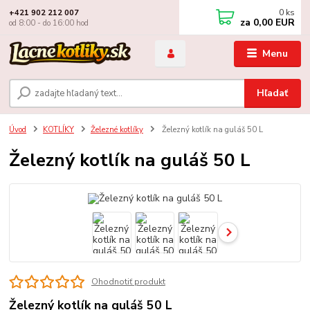
0
ks
+421 902 212 007
za
0,00 EUR
od 8:00 - do 16:00 hod
Menu
Hľadať
Úvod
KOTLÍKY
Železné kotlíky
Železný kotlík na guláš 50 L
Železný kotlík na guláš 50 L
Ohodnotiť produkt
Železný kotlík na guláš 50 L