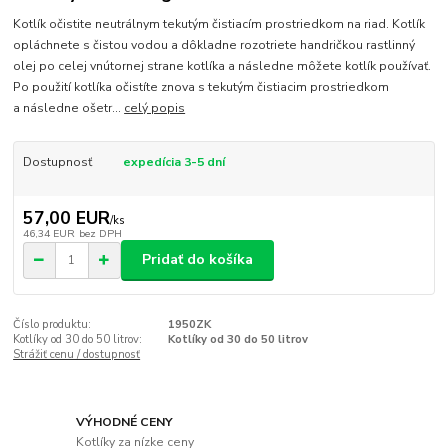
Kotlík očistite neutrálnym tekutým čistiacím prostriedkom na riad. Kotlík
opláchnete s čistou vodou a dôkladne rozotriete handričkou rastlinný
olej po celej vnútornej strane kotlíka a následne môžete kotlík používať.
Po použití kotlíka očistíte znova s tekutým čistiacim prostriedkom
a následne ošetr...
celý popis
Dostupnosť
expedícia 3-5 dní
57,00 EUR
/
ks
46,34 EUR
bez DPH
Pridať do košíka
Číslo produktu:
1950ZK
Kotlíky od 30 do 50 litrov:
Kotlíky od 30 do 50 litrov
Strážiť cenu / dostupnosť
VÝHODNÉ CENY
Kotlíky za nízke ceny