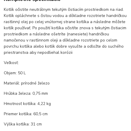
Kotlík očistite neutrálnym tekutým čistiacím prostriedkom na riad.
Kotlík opláchnete s čistou vodou a dôkladne rozotriete handričkou
rastlinný olej po celej vnútornej strane kotlíka a následne môžete
kotlík používať. Po použití kotlíka očistíte znova s tekutým čistiacim
prostriedkom a následne ošetríte (nanesiete) handričkou
namočenou v rastlinnom oleji a dôkladne rozotriete po celom
povrchu kotlíka alebo kotlík dobre vysušte a odložte do suchého
priestranstva aby nepodliehal korózii
Veľkosť:
Objem: 50 L
Materiál: prírodné železo
Hrúbka železa: 0,75 mm
Hmotnosť kotlíka: 4,22 kg
Priemer kotlíka: 60,5 cm
Výška kotlíka: 31 cm