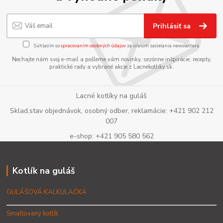
Prihlásiť sa
Súhlasím so
spracovaním osobných údajov
za účelom zasielania newslettera.
Nechajte nám svoj e-mail a pošleme vám novinky, sezónne inšpirácie, recepty,
praktické rady a vybrané akcie z Lacnekotliky.sk.
Lacné kotlíky na guláš
Sklad,stav objednávok, osobný odber, reklamácie: +421 902 212
007
e-shop: +421 905 580 562
Kotlík na guláš
GULÁŠOVÁ KALKULAČKA
Smaltovaný kotlík