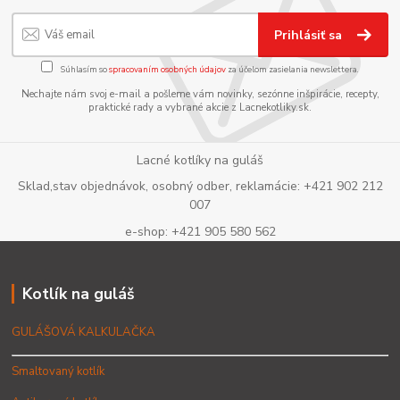
Prihlásiť sa
Súhlasím so
spracovaním osobných údajov
za účelom zasielania newslettera.
Nechajte nám svoj e-mail a pošleme vám novinky, sezónne inšpirácie, recepty,
praktické rady a vybrané akcie z Lacnekotliky.sk.
Lacné kotlíky na guláš
Sklad,stav objednávok, osobný odber, reklamácie: +421 902 212
007
e-shop: +421 905 580 562
Kotlík na guláš
GULÁŠOVÁ KALKULAČKA
Smaltovaný kotlík