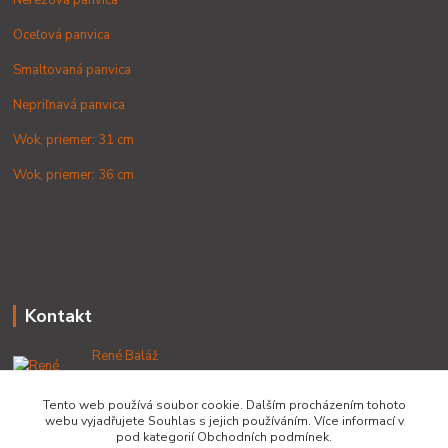
Oceľová panvica
Smaltovaná panvica
Nepriľnavá panvica
Wok, priemer: 31 cm
Wok, priemer: 36 cm
Kontakt
René Baláž
+421 902 212 007
od 8:00 - do 16:00 hod
Tento web používá soubor cookie. Dalším procházením tohoto
webu vyjadřujete Souhlas s jejich používáním. Více informací v
info@lacnekotliky.sk
pod kategorií Obchodních podmínek.