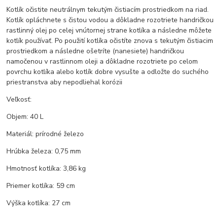
Kotlík očistite neutrálnym tekutým čistiacím prostriedkom na riad.
Kotlík opláchnete s čistou vodou a dôkladne rozotriete handričkou
rastlinný olej po celej vnútornej strane kotlíka a následne môžete
kotlík používať. Po použití kotlíka očistíte znova s tekutým čistiacim
prostriedkom a následne ošetríte (nanesiete) handričkou
namočenou v rastlinnom oleji a dôkladne rozotriete po celom
povrchu kotlíka alebo kotlík dobre vysušte a odložte do suchého
priestranstva aby nepodliehal korózii
Veľkosť:
Objem: 40 L
Materiál: prírodné železo
Hrúbka železa: 0,75 mm
Hmotnosť kotlíka: 3,86 kg
Priemer kotlíka: 59 cm
Výška kotlíka: 27 cm