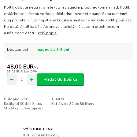
Kotlík očistite neutrálnym tekutým čistiacím prostriedkom na riad. Kotlík
opláchnete s čistou vodou a dôkladne rozotriete handričkou rastlinný
olej po celej vnútornej strane kotlíka a následne môžete kotlík používať.
Po použití kotlíka očistíte znova s tekutým čistiacim prostriedkom
a následne ošetr...
celý popis
Dostupnosť
expedícia 3-5 dní
48,00 EUR
/
ks
39,02 EUR
bez DPH
Pridať do košíka
Číslo produktu:
1840ZK
Kotlíky od 30 do 50 litrov:
Kotlíky od 30 do 50 litrov
Strážiť cenu / dostupnosť
VÝHODNÉ CENY
Kotlíky za nízke ceny