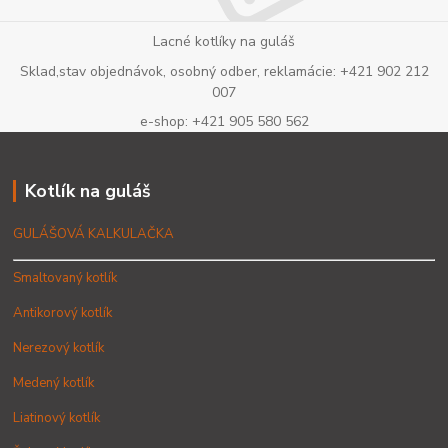
Lacné kotlíky na guláš
Sklad,stav objednávok, osobný odber, reklamácie: +421 902 212
007
e-shop: +421 905 580 562
Kotlík na guláš
GULÁŠOVÁ KALKULAČKA
Smaltovaný kotlík
Antikorový kotlík
Nerezový kotlík
Medený kotlík
Liatinový kotlík