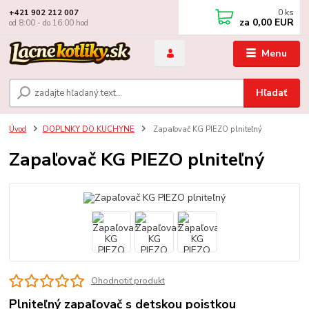
0
ks
+421 902 212 007
za
0,00 EUR
od 8:00 - do 16:00 hod
Menu
Hľadať
Úvod
DOPLNKY DO KUCHYNE
Zapaľovač KG PIEZO plniteľný
Zapaľovač KG PIEZO plniteľný
Ohodnotiť produkt
Plniteľný zapaľovač s detskou poistkou