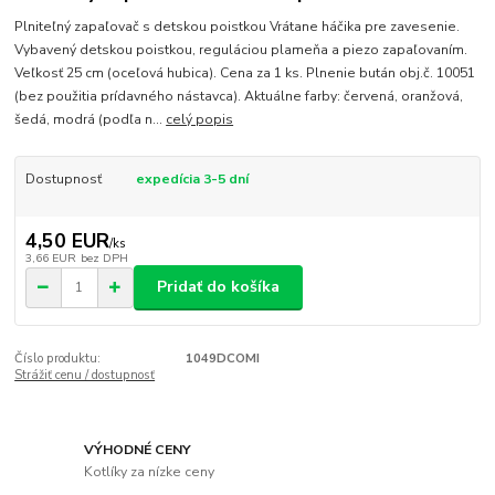
Plniteľný zapaľovač s detskou poistkou Vrátane háčika pre zavesenie.
Vybavený detskou poistkou, reguláciou plameňa a piezo zapaľovaním.
Veľkosť 25 cm (oceľová hubica). Cena za 1 ks. Plnenie bután obj.č. 10051
(bez použitia prídavného nástavca). Aktuálne farby: červená, oranžová,
šedá, modrá (podľa n...
celý popis
Dostupnosť
expedícia 3-5 dní
4,50 EUR
/
ks
3,66 EUR
bez DPH
Pridať do košíka
Číslo produktu:
1049DCOMI
Strážiť cenu / dostupnosť
VÝHODNÉ CENY
Kotlíky za nízke ceny