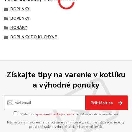
DOPLNKY
DOPLNKY
HORÁKY
DOPLNKY DO KUCHYNE
Získajte tipy na varenie v kotlíku
a výhodné ponuky
Prihlásiť sa
Súhlasím so
spracovaním osobných údajov
za účelom zasielania newslettera.
Nechajte nám svoj e-mail a pošleme vám novinky, sezónne inšpirácie, recepty,
praktické rady a vybrané akcie z Lacnekotliky.sk.