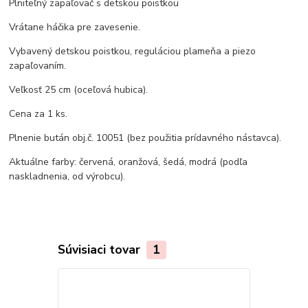
Plniteľný zapaľovač s detskou poistkou
Vrátane háčika pre zavesenie.
Vybavený detskou poistkou, reguláciou plameňa a piezo
zapaľovaním.
Veľkosť 25 cm (oceľová hubica).
Cena za 1 ks.
Plnenie bután obj.č. 10051 (bez použitia prídavného nástavca).
Aktuálne farby: červená, oranžová, šedá, modrá (podľa
naskladnenia, od výrobcu).
Súvisiaci tovar
1