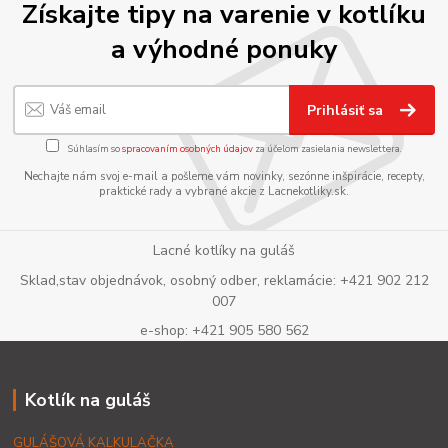
Získajte tipy na varenie v kotlíku
a výhodné ponuky
Prihlásiť sa
Súhlasím so
spracovaním osobných údajov
za účelom zasielania newslettera.
Nechajte nám svoj e-mail a pošleme vám novinky, sezónne inšpirácie, recepty,
praktické rady a vybrané akcie z Lacnekotliky.sk.
Lacné kotlíky na guláš
Sklad,stav objednávok, osobný odber, reklamácie: +421 902 212
007
e-shop: +421 905 580 562
Kotlík na guláš
GULÁŠOVÁ KALKULAČKA