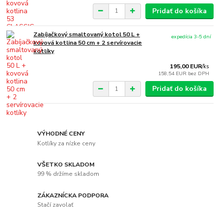
Pridať do košíka
Zabíjačkový smaltovaný kotol 50 L +
expedícia 3-5 dní
kovová kotlina 50 cm + 2 servírovacie
kotlíky
195,00 EUR
/
ks
158,54 EUR
bez DPH
Pridať do košíka
VÝHODNÉ CENY
Kotlíky za nízke ceny
VŠETKO SKLADOM
99 % držíme skladom
ZÁKAZNÍCKA PODPORA
Stačí zavolať