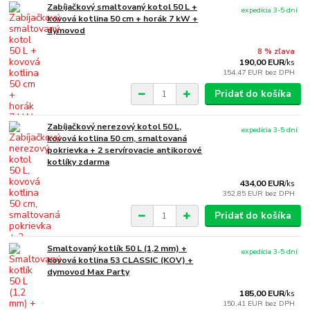
Zabíjačkový smaltovaný kotol 50 L +
expedícia 3-5 dní
kovová kotlina 50 cm + horák 7 kW +
dymovod
8 % zľava
190,00 EUR
/
ks
154,47 EUR
bez DPH
Pridať do košíka
Zabíjačkový nerezový kotol 50 L,
expedícia 3-5 dní
kovová kotlina 50 cm, smaltovaná
pokrievka + 2 servírovacie antikorové
kotlíky zdarma
434,00 EUR
/
ks
352,85 EUR
bez DPH
Pridať do košíka
Smaltovaný kotlík 50 L (1,2 mm) +
expedícia 3-5 dní
kovová kotlina 53 CLASSIC (KOV) +
dymovod Max Party
185,00 EUR
/
ks
150,41 EUR
bez DPH