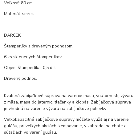
Veľkosť: 80 cm.
Materiál: smrek.
DARČEK
Štamperlíky s dreveným podnosom.
6 ks sklenených štamperlíkov.
Objem štamperlíka: 0,5 dcl.
Drevený podnos.
Kvalitná zabíjačkové súprava na varenie mäsa, vnútornosti, vývaru
z mäsa, mäsa do jaterníc, tlačenky a klobás. Zabíjačková súprava
je vhodná na varenie vývaru na zabíjačkové polievky.
Veľkokapacitné zabíjačkové súpravy môžete využiť aj na varenie
gulášu, pri veľkých akciách, kempovanie, v záhrade, na chate a
súťažiach vo varení gulášu.