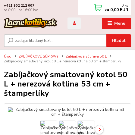
0
ks
+421 902 212 007
za
0,00 EUR
od 8:00 - do 16:00 hod
Menu
Hľadať
Úvod
ZABÍJAČKOVÉ SÚPRAVY
Zabíjačková súprava 50 L
Zabíjačkový smaltovaný kotol 50 L + nerezová kotlina 53 cm + štamperlíky
Zabíjačkový smaltovaný kotol 50
L + nerezová kotlina 53 cm +
štamperlíky