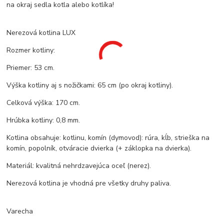
na okraj sedla kotla alebo kotlíka!
Nerezová kotlina LUX
Rozmer kotliny:
Priemer: 53 cm.
Výška kotliny aj s nožičkami: 65 cm (po okraj kotliny).
Celková výška: 170 cm.
Hrúbka kotliny: 0,8 mm.
Kotlina obsahuje: kotlinu, komín (dymovod): rúra, kĺb, strieška na
komín, popolník, otváracie dvierka (+ záklopka na dvierka).
Materiál: kvalitná nehrdzavejúca oceľ (nerez).
Nerezová kotlina je vhodná pre všetky druhy paliva.
Varecha