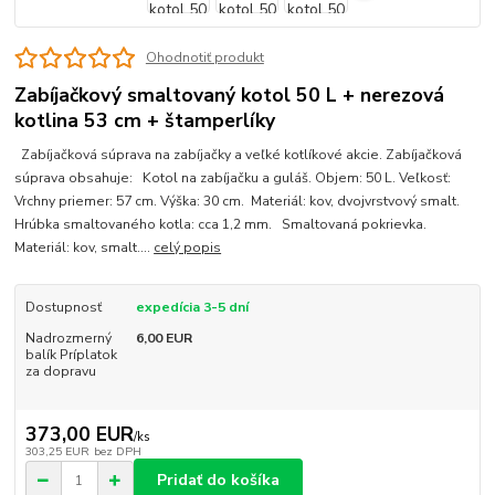
Ohodnotiť produkt
Zabíjačkový smaltovaný kotol 50 L + nerezová
kotlina 53 cm + štamperlíky
Zabíjačková súprava na zabíjačky a veľké kotlíkové akcie. Zabíjačková
súprava obsahuje: Kotol na zabíjačku a guláš. Objem: 50 L. Veľkosť:
Vrchny priemer: 57 cm. Výška: 30 cm. Materiál: kov, dvojvrstvový smalt.
Hrúbka smaltovaného kotla: cca 1,2 mm. Smaltovaná pokrievka.
Materiál: kov, smalt....
celý popis
Dostupnosť
expedícia 3-5 dní
Nadrozmerný
6,00 EUR
balík Príplatok
za dopravu
373,00 EUR
/
ks
303,25 EUR
bez DPH
Pridať do košíka