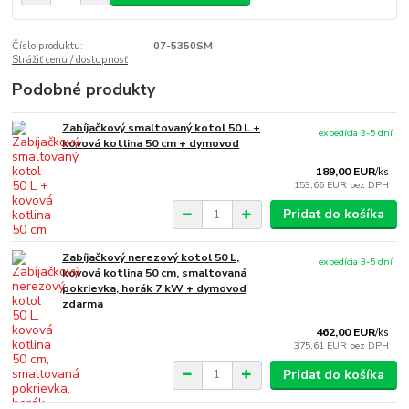
Číslo produktu:
07-5350SM
Strážiť cenu / dostupnosť
Podobné produkty
Zabíjačkový smaltovaný kotol 50 L +
expedícia 3-5 dní
kovová kotlina 50 cm + dymovod
189,00 EUR
/
ks
153,66 EUR
bez DPH
Pridať do košíka
Zabíjačkový nerezový kotol 50 L,
expedícia 3-5 dní
kovová kotlina 50 cm, smaltovaná
pokrievka, horák 7 kW + dymovod
zdarma
462,00 EUR
/
ks
375,61 EUR
bez DPH
Pridať do košíka