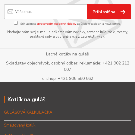
Prihlásiť sa
Súhlasím so
spracovaním osobných údajov
za účelom zasielania newslettera.
Nechajte nám svoj e-mail a pošleme vám novinky, sezónne inšpirácie, recepty,
praktické rady a vybrané akcie z Lacnekotliky.sk.
Lacné kotlíky na guláš
Sklad,stav objednávok, osobný odber, reklamácie: +421 902 212
007
e-shop: +421 905 580 562
Kotlík na guláš
GULÁŠOVÁ KALKULAČKA
Smaltovaný kotlík