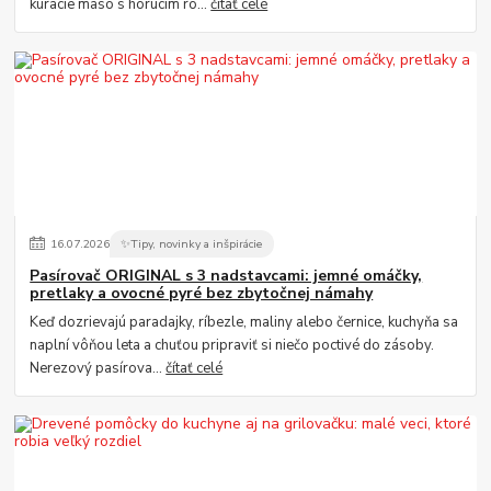
kuracie mäso s horúcim ro...
čítať celé
16
.
07
.
2026
✨Tipy, novinky a inšpirácie
Pasírovač ORIGINAL s 3 nadstavcami: jemné omáčky,
pretlaky a ovocné pyré bez zbytočnej námahy
Keď dozrievajú paradajky, ríbezle, maliny alebo černice, kuchyňa sa
naplní vôňou leta a chuťou pripraviť si niečo poctivé do zásoby.
Nerezový pasírova...
čítať celé