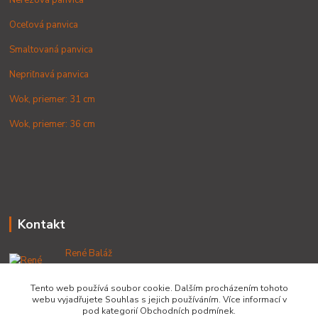
Nerezová panvica
Oceľová panvica
Smaltovaná panvica
Nepriľnavá panvica
Wok, priemer: 31 cm
Wok, priemer: 36 cm
Kontakt
René Baláž
+421 902 212 007
od 8:00 - do 16:00 hod
Tento web používá soubor cookie. Dalším procházením tohoto
webu vyjadřujete Souhlas s jejich používáním. Více informací v
info@lacnekotliky.sk
pod kategorií Obchodních podmínek.