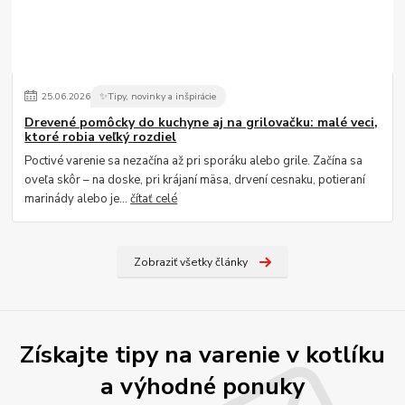
25
.
06
.
2026
✨Tipy, novinky a inšpirácie
Drevené pomôcky do kuchyne aj na grilovačku: malé veci,
ktoré robia veľký rozdiel
Poctivé varenie sa nezačína až pri sporáku alebo grile. Začína sa
oveľa skôr – na doske, pri krájaní mäsa, drvení cesnaku, potieraní
marinády alebo je...
čítať celé
Zobraziť všetky články
Získajte tipy na varenie v kotlíku
a výhodné ponuky