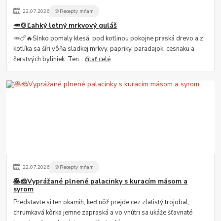
22
.
07
.
2026
🍲Recepty mňam
🥕🍲Ľahký letný mrkvový guláš
🥕🍗🔥Slnko pomaly klesá, pod kotlinou pokojne praská drevo a z
kotlíka sa šíri vôňa sladkej mrkvy, papriky, paradajok, cesnaku a
čerstvých byliniek. Ten...
čítať celé
22
.
07
.
2026
🍲Recepty mňam
🥞🧀Vyprážané plnené palacinky s kuracím mäsom a
syrom
Predstavte si ten okamih, keď nôž prejde cez zlatistý trojobal,
chrumkavá kôrka jemne zapraská a vo vnútri sa ukáže šťavnaté