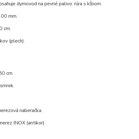
bsahuje dymovod na pevné palivo: rúra s kĺbom.
100 mm.
0 cm.
 kov (plech).
80 cm.
 smrek.
nerezová naberačka.
 nerez INOX (antikor).