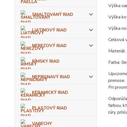
Výška sam
SMALTOVANÝ RIAD
Výška kot
Výška nož
LIATINOVÝ RIAD
Celková v
NEREZOVÝ RIAD
Materiál:
RÍMSKY RIAD
Farba: čie
Upozornen
NEPRIĽNAVÝ RIAD
prenose.
Pri prvom
KERAMICKÝ RIAD
Odporúčan
farbou, k
PLASTOVÝ RIAD
rúry, prís
VARECHY