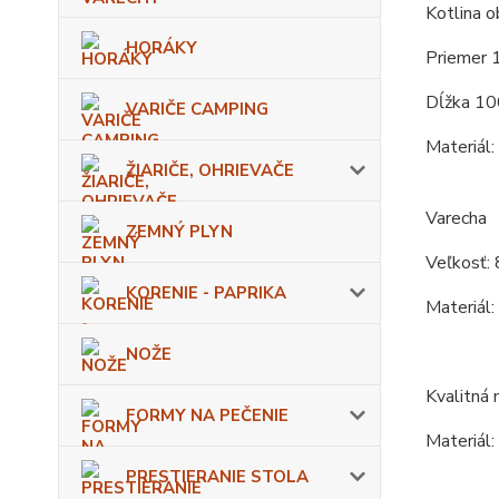
Kotlina o
HORÁKY
Priemer 
Dĺžka 10
VARIČE CAMPING
Materiál:
ŽIARIČE, OHRIEVAČE
Varecha
ZEMNÝ PLYN
Veľkosť: 
KORENIE - PAPRIKA
Materiál:
NOŽE
Kvalitná 
FORMY NA PEČENIE
Materiál:
PRESTIERANIE STOLA