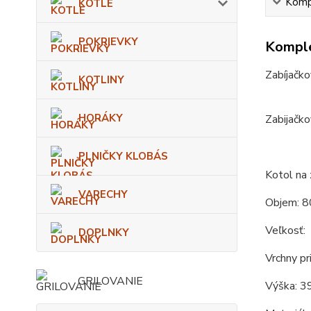
Kompl
KOTLE
POKRIEVKY
Komple
Zabíjačko
KOTLINY
HORÁKY
Zabijačko
PLNIČKY KLOBÁS
Kotol na 
VARECHY
Objem: 8
Veľkosť:
DOPLNKY
Vrchny pr
GRILOVANIE
Výška: 3