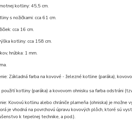
otnej kotliny: 45,5 cm.
liny s nožičkami: cca 61 cm.
ičiek: cca 16 cm.
ýška kotliny: cca 158 cm.
 kov, hrúbka: 1 mm.
rna.
ie: Základná farba na kovové - železné kotline (paráka), kovovom
 použití kotliny (paráka) a kovovom ohnisku sa farba odstráni (tzv
ie: Kovovú kotlinu alebo chrániče plameňa (ohniska) je možne v
torá je vhodná na povrchovú úpravu kovových plôch, ktoré sú vys
lušenstvo k tepelnej technike, a pod.).