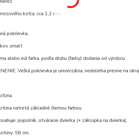
 nerez.
erezového kotla: cca 1,2 mm.
ná pokrievka.
 kov, smalt.
erna alebo iná farba, podľa druhu (farby) dodania od výrobcu.
IE: Veľká pokrievka je univerzálna, nedolieha presne na okraj 
tlina.
tlina natretá základné čiernou farbou.
bsahuje: popolník, otváracie dvierka (+ záklopka na dvierka).
otliny: 58 cm.