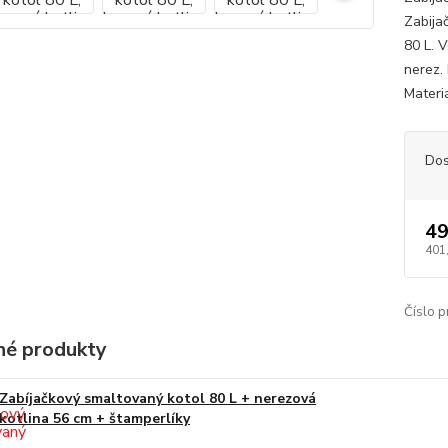
Zabija
80 L. 
nerez.
Materiá
Dos
49
401
Číslo p
é produkty
Zabíjačkový smaltovaný kotol 80 L + nerezová
kotlina 56 cm + štamperlíky