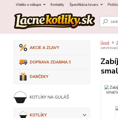
Všetko o nákupe
Kontakty
Špecifikácia tovaru
Požič
Úvod
AKCIE A ZĽAVY
servírovaci
Zabí
DOPRAVA ZDARMA !!
smal
DARČEKY
KOTLÍKY NA GULÁŠ
KOTLÍKY