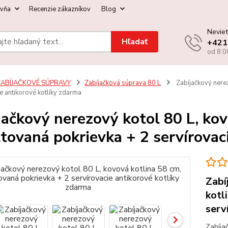
ovňa
Recenzie zákazníkov
Blog
Neviet
Hľadať
+421
od 8:0
ZABÍJAČKOVÉ SÚPRAVY
Zabíjačková súprava 80 L
Zabíjačkový nerez
e antikorové kotlíky zdarma
jačkový nerezový kotol 80 L, kov
tovaná pokrievka + 2 servírovac
Zabí
kotl
serv
Zabíja