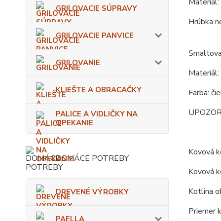
Materiál:
GRILOVACIE SÚPRAVY
Hrúbka n
GRILOVACIE PANVICE
Smaltova
GRILOVANIE
Materiál:
KLIEŠTE A OBRACAČKY
Farba: či
UPOZORNEN
PALICE A VIDLIČKY NA
OPEKANIE
Kovová ko
DOMÁCE POTREBY
Kovová ko
Kotlina o
DREVENÉ VÝROBKY
Priemer k
PAELLA