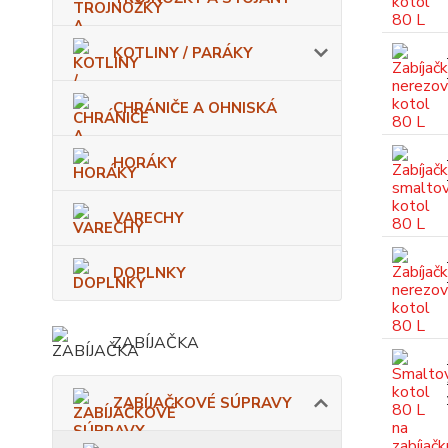
KOTLINY / PARÁKY
CHRÁNIČE A OHNISKÁ
HORÁKY
VARECHY
DOPLNKY
ZABÍJAČKA
ZABÍJAČKOVÉ SÚPRAVY