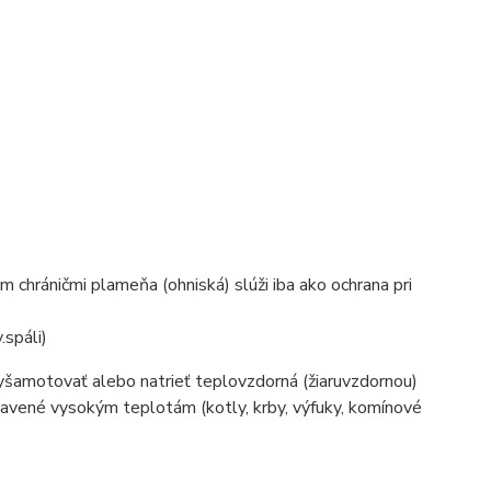
 chráničmi plameňa (ohniská) slúži iba ako ochrana pri
.spáli)
yšamotovať alebo natrieť teplovzdorná (žiaruvzdornou)
tavené vysokým teplotám (kotly, krby, výfuky, komínové