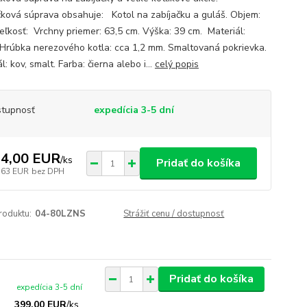
čková súprava obsahuje: Kotol na zabíjačku a guláš. Objem:
Veľkosť: Vrchny priemer: 63,5 cm. Výška: 39 cm. Materiál:
 Hrúbka nerezového kotla: cca 1,2 mm. Smaltovaná pokrievka.
l: kov, smalt. Farba: čierna alebo i...
celý popis
tupnosť
expedícia 3-5 dní
4,00 EUR
/
ks
Pridať do košíka
,63 EUR
bez DPH
roduktu:
04-80LZNS
Strážiť cenu / dostupnosť
Pridať do košíka
expedícia 3-5 dní
399,00 EUR
/
ks