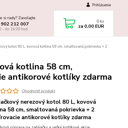
Prihlásenie
e si rady? Zavolajte.
0
ks
 902 212 007
za
0,00 EUR
0 - do 16:00 hod
ový kotol 80 L, kovová kotlina 58 cm, smaltovaná pokrievka + 2
ová kotlina 58 cm,
ie antikorové kotlíky zdarma
Ohodnotiť produkt
jačkový nerezový kotol 80 L, kovová
ina 58 cm, smaltovaná pokrievka + 2
írovacie antikorové kotlíky zdarma
čková súprava na zabíjačky a veľké kotlíkové akcie.