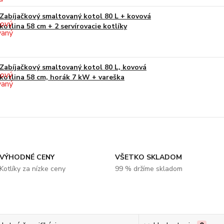
Zabíjačkový smaltovaný kotol 80 L + kovová
kotlina 58 cm + 2 servírovacie kotlíky
Zabíjačkový smaltovaný kotol 80 L, kovová
kotlina 58 cm, horák 7 kW + vareška
VÝHODNÉ CENY
VŠETKO SKLADOM
Kotlíky za nízke ceny
99 % držíme skladom