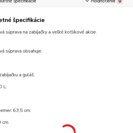
etné špecifikácie
Hodnotenie
0
tné špecifikácie
vá súprava na zabíjačky a veľké kotlíkové akcie.
vá súprava obsahuje:
zabíjačku a guláš.
0 L.
iemer: 63,5 cm.
9 cm.