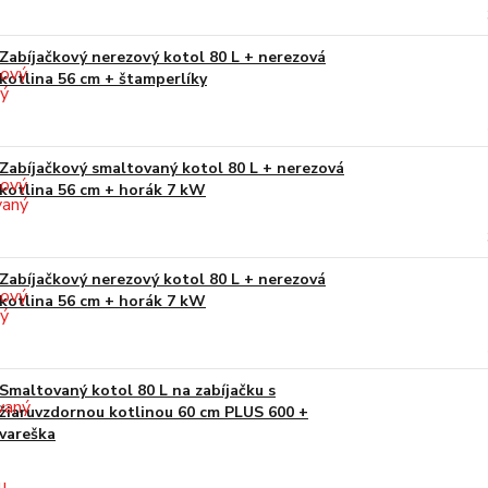
Zabíjačkový nerezový kotol 80 L + nerezová
kotlina 56 cm + štamperlíky
Zabíjačkový smaltovaný kotol 80 L + nerezová
kotlina 56 cm + horák 7 kW
Zabíjačkový nerezový kotol 80 L + nerezová
kotlina 56 cm + horák 7 kW
Smaltovaný kotol 80 L na zabíjačku s
žiaruvzdornou kotlinou 60 cm PLUS 600 +
vareška