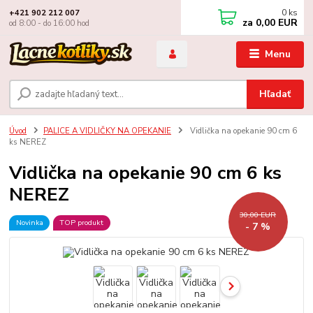
0
ks
+421 902 212 007
za
0,00 EUR
od 8:00 - do 16:00 hod
Menu
Hľadať
Úvod
PALICE A VIDLIČKY NA OPEKANIE
Vidlička na opekanie 90 cm 6
ks NEREZ
Vidlička na opekanie 90 cm 6 ks
NEREZ
30,00 EUR
Novinka
TOP produkt
- 7 %