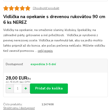
Ohodnotiť produkt
Vidlička na opekanie s drevenou rukoväťou 90 cm
6 ks NEREZ
Vidličky na opekanie, na smaženie slaniny, klobásy, špekáčiky, na
záhradné párty, grilovanie a iné príležitosti. Vidlička je vyrobená z
pevnej nerezovej ocele. Vidlička je navrhnutá tak, aby sa jedlo mohlo
ľahko pripnúť až do konca, ale počas pečenia nekĺzalo. Môžete vidličku
tiež zavesiť pomocou ...
celý popis
Dostupnosť
expedícia 3-5 dní
28,00 EUR
/
ks
22,76 EUR
bez DPH
Pridať do košíka
Číslo produktu:
1247406
Strážiť cenu / dostupnosť