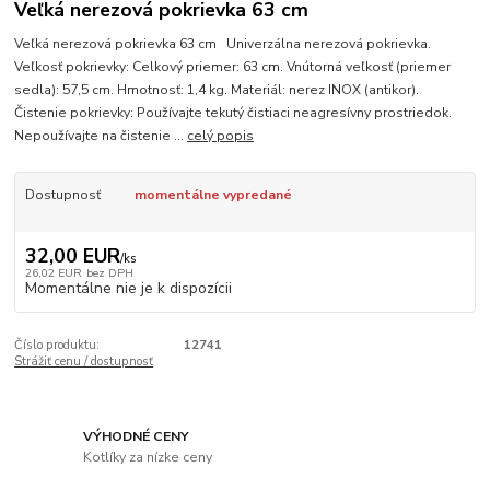
Veľká nerezová pokrievka 63 cm
Veľká nerezová pokrievka 63 cm Univerzálna nerezová pokrievka.
Veľkosť pokrievky: Celkový priemer: 63 cm. Vnútorná veľkosť (priemer
sedla): 57,5 cm. Hmotnosť: 1,4 kg. Materiál: nerez INOX (antikor).
Čistenie pokrievky: Používajte tekutý čistiaci neagresívny prostriedok.
Nepoužívajte na čistenie ...
celý popis
Dostupnosť
momentálne vypredané
32,00 EUR
/
ks
26,02 EUR
bez DPH
Momentálne nie je k dispozícii
Číslo produktu:
12741
Strážiť cenu / dostupnosť
VÝHODNÉ CENY
Kotlíky za nízke ceny