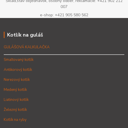
Sklad,stav objednávok, osobný odber, reklamácie: +421 902 212
007
e-shop: +421 905 580 562
Kotlík na guláš
GULÁŠOVÁ KALKULAČKA
Smaltovaný kotlík
Antikorový kotlík
Nerezový kotlík
Medený kotlík
Liatinový kotlík
Železný kotlík
Kotlík na ryby