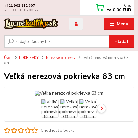
0
ks
+421 902 212 007
za
0,00 EUR
od 8:00 - do 16:00 hod
Menu
Hľadať
Úvod
POKRIEVKY
Nerezové pokrievky
Veľká nerezová pokrievka 63
cm
Veľká nerezová pokrievka 63 cm
Ohodnotiť produkt