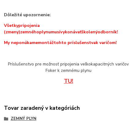
Dôležité
upozornenie
:
Všetky
pripojenia
(zmeny)
zemného
plynu
musí
vykonávať
školený
odborník!
My neponúkame
montáž
tohto príslušenstva
k varičom!
Príslušenstvo pre možnosť pripojenia veľkokapacitných varičov
Foker k zemnému plynu
TU!
Tovar zaradený v kategóriách
ZEMNÝ PLYN