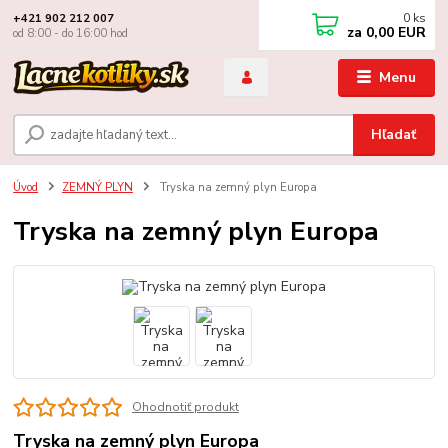
0
ks
+421 902 212 007
za
0,00 EUR
od 8:00 - do 16:00 hod
Menu
Hľadať
Úvod
ZEMNÝ PLYN
Tryska na zemný plyn Europa
Tryska na zemný plyn Europa
Ohodnotiť produkt
Tryska na zemný plyn Europa