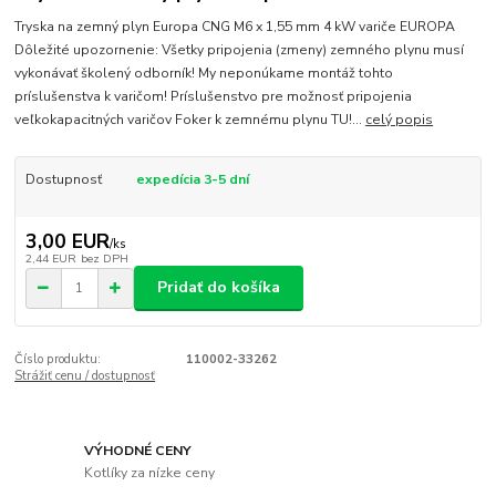
Tryska na zemný plyn Europa CNG M6 x 1,55 mm 4 kW variče EUROPA
Dôležité upozornenie: Všetky pripojenia (zmeny) zemného plynu musí
vykonávať školený odborník! My neponúkame montáž tohto
príslušenstva k varičom! Príslušenstvo pre možnosť pripojenia
veľkokapacitných varičov Foker k zemnému plynu TU!...
celý popis
Dostupnosť
expedícia 3-5 dní
3,00 EUR
/
ks
2,44 EUR
bez DPH
Pridať do košíka
Číslo produktu:
110002-33262
Strážiť cenu / dostupnosť
VÝHODNÉ CENY
Kotlíky za nízke ceny