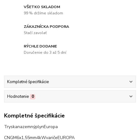
VŠETKO SKLADOM
99 % držíme skladom
ZÁKAZNÍCKA PODPORA
Stačí zavolať
RÝCHLE DODANIE
Doručenie do 3 až 5 dní
Kompletné špecifikácie
Hodnotenie
0
Kompletné špecifikácie
Tryska
na
zemný
plyn
Europa
CNG
M6
x
1,55
mm
4
kW
variče
EUROPA