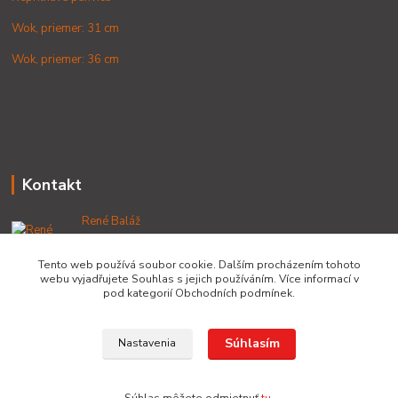
Wok, priemer: 31 cm
Wok, priemer: 36 cm
Kontakt
René Baláž
+421 902 212 007
od 8:00 - do 16:00 hod
Tento web používá soubor cookie. Dalším procházením tohoto
webu vyjadřujete Souhlas s jejich používáním. Více informací v
info@lacnekotliky.sk
pod kategorií Obchodních podmínek.
Súhlasím
Nastavenia
Copyright © 2014-2030 LACNEKOTLIKY.SK, všetky práva vyhradené