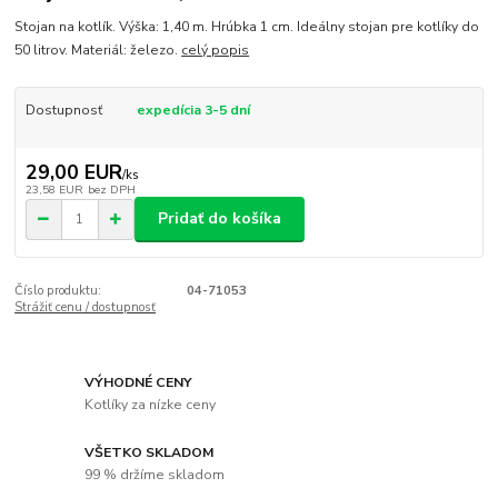
Stojan na kotlík. Výška: 1,40 m. Hrúbka 1 cm. Ideálny stojan pre kotlíky do
50 litrov. Materiál: železo.
celý popis
Dostupnosť
expedícia 3-5 dní
29,00 EUR
/
ks
23,58 EUR
bez DPH
Pridať do košíka
Číslo produktu:
04-71053
Strážiť cenu / dostupnosť
VÝHODNÉ CENY
Kotlíky za nízke ceny
VŠETKO SKLADOM
99 % držíme skladom