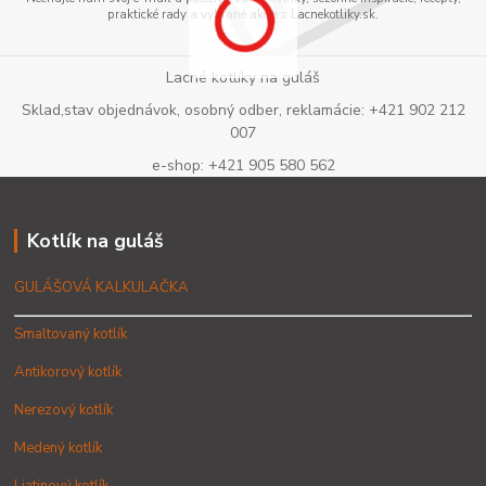
praktické rady a vybrané akcie z Lacnekotliky.sk.
Lacné kotlíky na guláš
Sklad,stav objednávok, osobný odber, reklamácie: +421 902 212
007
e-shop: +421 905 580 562
Kotlík na guláš
GULÁŠOVÁ KALKULAČKA
Smaltovaný kotlík
Antikorový kotlík
Nerezový kotlík
Medený kotlík