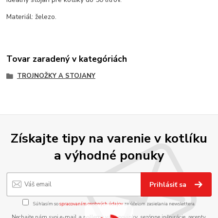
Materiál: železo.
Tovar zaradený v kategóriách
TROJNOŽKY A STOJANY
Získajte tipy na varenie v kotlíku
a výhodné ponuky
Prihlásiť sa
Súhlasím so
spracovaním osobných údajov
za účelom zasielania newslettera.
Nechajte nám svoj e-mail a pošleme vám novinky, sezónne inšpirácie, recepty,