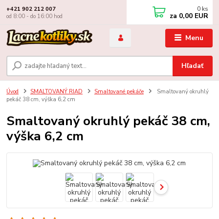
0
ks
+421 902 212 007
za
0,00 EUR
od 8:00 - do 16:00 hod
Menu
Hľadať
Úvod
SMALTOVANÝ RIAD
Smaltované pekáče
Smaltovaný okruhlý
pekáč 38 cm, výška 6,2 cm
Smaltovaný okruhlý pekáč 38 cm,
výška 6,2 cm