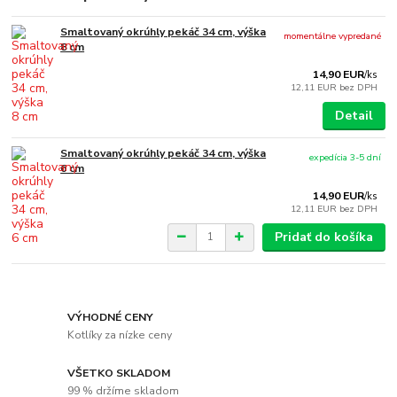
Smaltovaný okrúhly pekáč 34 cm, výška
momentálne vypredané
8 cm
14,90 EUR
/
ks
12,11 EUR
bez DPH
Detail
Smaltovaný okrúhly pekáč 34 cm, výška
expedícia 3-5 dní
6 cm
14,90 EUR
/
ks
12,11 EUR
bez DPH
Pridať do košíka
VÝHODNÉ CENY
Kotlíky za nízke ceny
VŠETKO SKLADOM
99 % držíme skladom