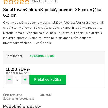
Ohodnotiť produkt
Smaltovaný okruhlý pekáč, priemer 38 cm, výška
6,2 cm
Okrúhly pekáč na pečenie mäsa a koláčov. Veľkosť: Vonkajší priemer 38
cm. Vnútorný priemer: 36 cm. Výška 6,2 cm. Farba: hnedá, vnútro: čierne.
Materiál: smalt. Vhodné na plyn, na sklo keramickú dosku, elektrické a
indukčné sporáky. Čistenie: umyte neutrálnym tekutým čistiacim
prostriedkom! Nepou...
celý popis
Dostupnosť
expedícia 3-5 dní
15,90 EUR
/
ks
12,93 EUR
bez DPH
Pridať do košíka
Číslo produktu:
3836SM
Strážiť cenu / dostupnosť
Podobné produkty