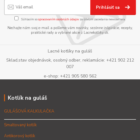
Prihlásiť sa
Súhlasím so
spracovaním osobných údajov
za účelom zasielania newslettera.
Nechajte nám svoj e-mail a pošleme vám novinky, sezónne inšpirácie, recepty,
praktické rady a vybrané akcie z Lacnekotliky.sk.
Lacné kotlíky na guláš
Sklad,stav objednávok, osobný odber, reklamácie: +421 902 212
007
e-shop: +421 905 580 562
Kotlík na guláš
GULÁŠOVÁ KALKULAČKA
Smaltovaný kotlík
Antikorový kotlík