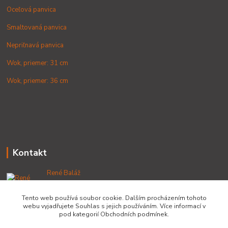
Oceľová panvica
Smaltovaná panvica
Nepriľnavá panvica
Wok, priemer: 31 cm
Wok, priemer: 36 cm
Kontakt
René Baláž
+421 902 212 007
od 8:00 - do 16:00 hod
Tento web používá soubor cookie. Dalším procházením tohoto
webu vyjadřujete Souhlas s jejich používáním. Více informací v
info@lacnekotliky.sk
pod kategorií Obchodních podmínek.