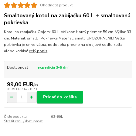
Ohodnotiť produkt
Smaltovaný kotol na zabíjačku 60 L + smaltovaná
pokrievka
Kotol na zabíjačku. Objem: 60 L. Veľkosť: Horný priemer: 59 cm. Výška: 33
cm. Materiál: smalt. Pokrievka Materiál: smalt. UPOZORNENIE! Veľká
pokrievka je univerzálna, nedolieha presne na okrajové sedlo kotla
alebo kotlíka!
celý popis
Dostupnosť
expedícia 3-5 dní
99,00 EUR
/
ks
80,49 EUR
bez DPH
Pridať do košíka
Číslo produktu:
02-60L
Strážiť cenu / dostupnosť