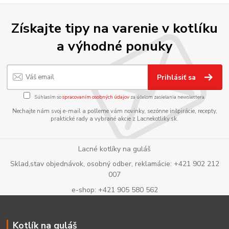
Získajte tipy na varenie v kotlíku
a výhodné ponuky
Prihlásiť sa
Súhlasím so
spracovaním osobných údajov
za účelom zasielania newslettera.
Nechajte nám svoj e-mail a pošleme vám novinky, sezónne inšpirácie, recepty,
praktické rady a vybrané akcie z Lacnekotliky.sk.
Lacné kotlíky na guláš
Sklad,stav objednávok, osobný odber, reklamácie: +421 902 212
007
e-shop: +421 905 580 562
Kotlík na guláš