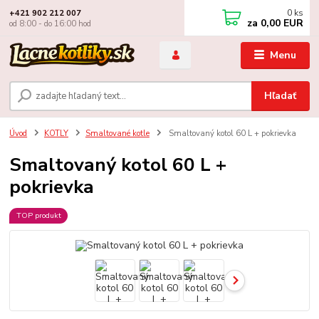
0
ks
+421 902 212 007
za
0,00 EUR
od 8:00 - do 16:00 hod
Menu
Hľadať
Úvod
KOTLY
Smaltované kotle
Smaltovaný kotol 60 L + pokrievka
Smaltovaný kotol 60 L +
pokrievka
TOP produkt