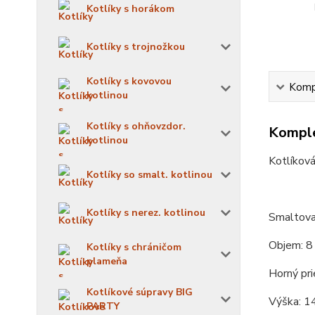
Kotlíky s horákom
Kotlíky s trojnožkou
Kotlíky s kovovou
Kompl
kotlinou
Kotlíky s ohňovzdor.
Komple
kotlinou
Kotlíková
Kotlíky so smalt. kotlinou
Kotlíky s nerez. kotlinou
Smaltova
Objem: 8 
Kotlíky s chráničom
plameňa
Horný pri
Kotlíkové súpravy BIG
Výška: 14
PARTY