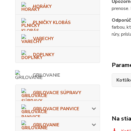
Upozorn
HORÁKY
prenose. 
Odporúč
PLNIČKY KLOBÁS
farbou, k
rúry, prís
VARECHY
DOPLNKY
Param
GRILOVANIE
Kotlík
GRILOVACIE SÚPRAVY
GRILOVACIE PANVICE
Na sti
GRILOVANIE