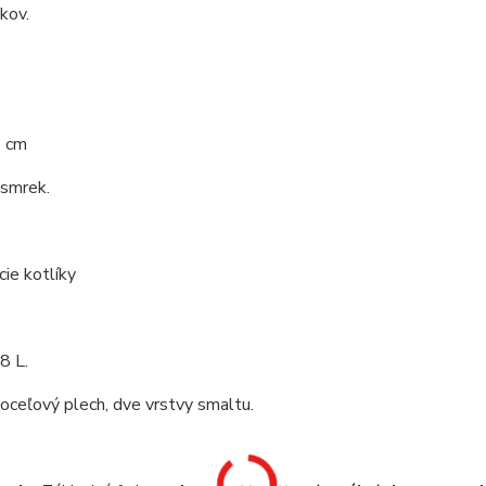
 kov.
0 cm
 smrek.
cie kotlíky
8 L.
 oceľový plech, dve vrstvy smaltu.