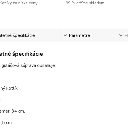
Kotlíky za nízke ceny
99 % držíme skladom
etné špecifikácie
Parametre
H
tné špecifikácie
 gulášová súprava obsahuje:
ný kotlík
L.
emer: 34 cm.
,5 cm.