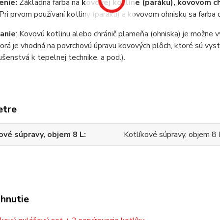
enie:
Základná farba na
kovovej kotline (paráku), kovovom c
Pri prvom používaní kotliny (paráku) a kovovom ohnisku sa farba o
anie
: Kovovú kotlinu alebo chránič plameňa (ohniska) je možne 
torá je vhodná na povrchovú úpravu kovových plôch, ktoré sú vy
lušenstvá k tepelnej technike, a pod.).
etre
ové súpravy, objem 8 L
Kotlíkové súpravy, objem 8 
ahnutie