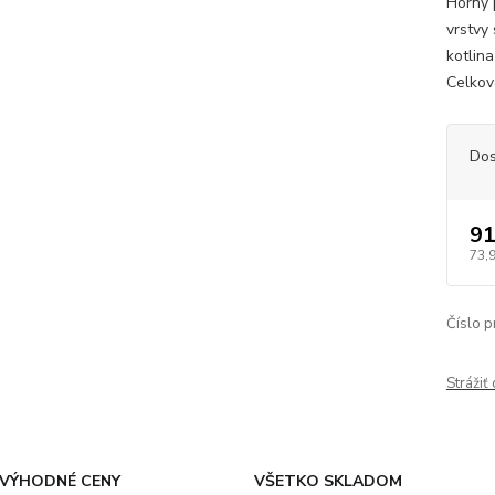
Horný 
vrstvy
kotlin
Celkov
Dos
91
73,
Číslo p
Strážiť
VÝHODNÉ CENY
VŠETKO SKLADOM