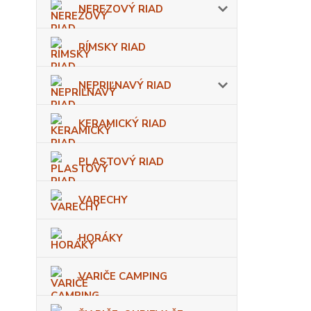
NEREZOVÝ RIAD
RÍMSKY RIAD
NEPRIĽNAVÝ RIAD
KERAMICKÝ RIAD
PLASTOVÝ RIAD
VARECHY
HORÁKY
VARIČE CAMPING