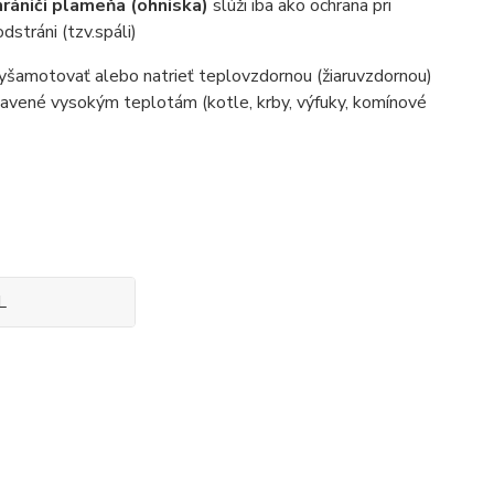
hrániči plameňa (ohniska)
slúži iba ako ochrana pri
dstráni (tzv.spáli)
vyšamotovať alebo natrieť teplovzdornou (žiaruvzdornou)
stavené vysokým teplotám (kotle, krby, výfuky, komínové
L