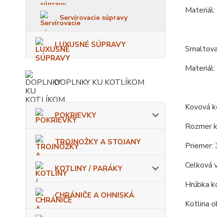
Materiál:
Servírovacie súpravy
LUXUSNÉ SÚPRAVY
Smaltova
Materiál:
DOPLNKY KU KOTLÍKOM
Kovová ko
POKRIEVKY
Rozmer ko
TROJNOŽKY A STOJANY
Priemer: 
Celková 
KOTLINY / PARÁKY
Hrúbka ko
CHRÁNIČE A OHNISKÁ
Kotlina o