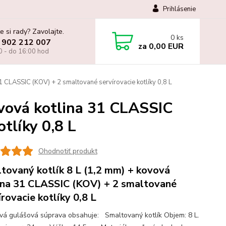
Prihlásenie
e si rady? Zavolajte.
0
ks
 902 212 007
za
0,00 EUR
0 - do 16:00 hod
1 CLASSIC (KOV) + 2 smaltované servírovacie kotlíky 0,8 L
ovová kotlina 31 CLASSIC
tlíky 0,8 L
Ohodnotiť produkt
tovaný kotlík 8 L (1,2 mm) + kovová
ina 31 CLASSIC (KOV) + 2 smaltované
írovacie kotlíky 0,8 L
ová gulášová súprava obsahuje: Smaltovaný kotlík Objem: 8 L.