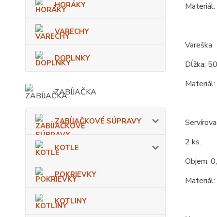
HORÁKY
Materiál:
VARECHY
Vareška
DOPLNKY
Dĺžka: 5
Materiál:
ZABÍJAČKA
ZABÍJAČKOVÉ SÚPRAVY
Servírova
2 ks.
KOTLE
Objem: 0,
POKRIEVKY
Materiál:
KOTLINY