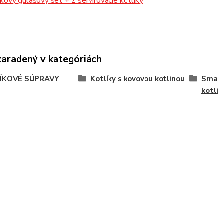
kový gulášový set + 2 servírovacie kotlíky
zaradený v kategóriách
ÍKOVÉ SÚPRAVY
Kotlíky s kovovou kotlinou
Smal
kotl