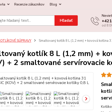
ovňa
Recenzie zákazníkov
Blog
Neviet
Hľadať
+421
od 8:0
KOTLÍKOVÉ SÚPRAVY
Smaltovaný kotlík 8 L (1,2 mm) + kovová kotlina 3
tovaný kotlík 8 L (1,2 mm) + k
) + 2 smaltované servírovacie ko
Smal
kotl
serv
Kotlík