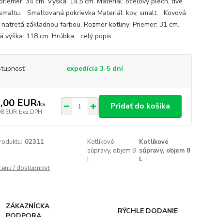
priemer: 34 cm. Výška: 14,5 cm. Materiál: oceľový plech, dve
 smaltu. Smaltovaná pokrievka Materiál: kov, smalt. Kovová
a natretá základnou farbou. Rozmer kotliny: Priemer: 31 cm.
á výška: 118 cm. Hrúbka...
celý popis
tupnosť
expedícia 3-5 dní
,00 EUR
/
ks
Pridať do košíka
98 EUR
bez DPH
roduktu:
02311
Kotlíkové
Kotlíkové
súpravy, objem 8
súpravy, objem 8
L:
L
 cenu / dostupnosť
ZÁKAZNÍCKA
RÝCHLE DODANIE
PODPORA