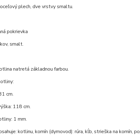
 oceľový plech, dve vrstvy smaltu.
ná pokrievka
 kov, smalt.
tlina natretá základnou farbou.
tliny:
31 cm.
výška: 118 cm.
tliny: 1 mm.
bsahuje: kotlinu, komín (dymovod): rúra, kĺb, strieška na komín, po