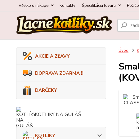
Všetko o nákupe
Kontakty
Špecifikácia tovaru
Požič
Úvod
AKCIE A ZĽAVY
Smal
DOPRAVA ZDARMA !!
(KOV
DARČEKY
KOTLÍKY NA GULÁŠ
KOTLÍKY