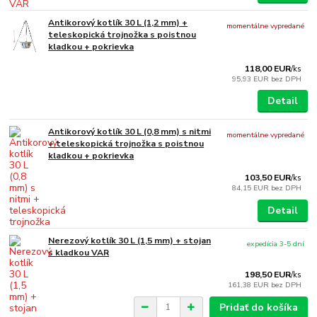
Antikorový kotlík 30 L (1,2 mm) +
momentálne vypredané
teleskopická trojnožka s poistnou
kladkou + pokrievka
118,00 EUR
/
ks
95,93 EUR
bez DPH
Detail
Antikorový kotlík 30 L (0,8 mm) s nitmi
momentálne vypredané
+ teleskopická trojnožka s poistnou
kladkou + pokrievka
103,50 EUR
/
ks
84,15 EUR
bez DPH
Detail
Nerezový kotlík 30 L (1,5 mm) + stojan
expedícia 3-5 dní
s kladkou VAR
198,50 EUR
/
ks
161,38 EUR
bez DPH
Pridať do košíka