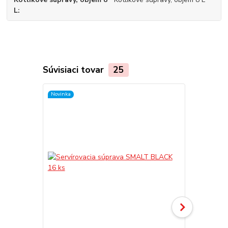
L
Súvisiaci tovar
25
Novinka
TOP produkt
Akcia