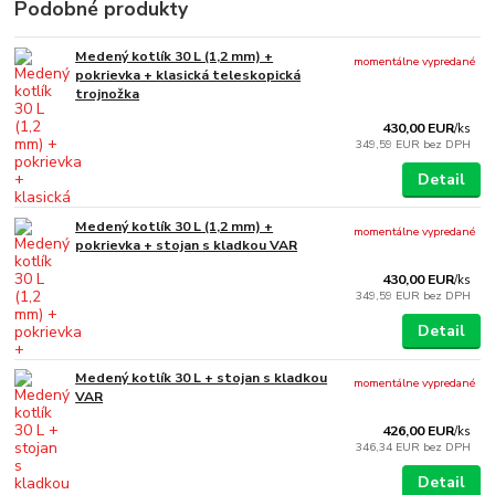
Podobné produkty
Medený kotlík 30 L (1,2 mm) +
momentálne vypredané
pokrievka + klasická teleskopická
trojnožka
430,00 EUR
/
ks
349,59 EUR
bez DPH
Detail
Medený kotlík 30 L (1,2 mm) +
momentálne vypredané
pokrievka + stojan s kladkou VAR
430,00 EUR
/
ks
349,59 EUR
bez DPH
Detail
Medený kotlík 30 L + stojan s kladkou
momentálne vypredané
VAR
426,00 EUR
/
ks
346,34 EUR
bez DPH
Detail