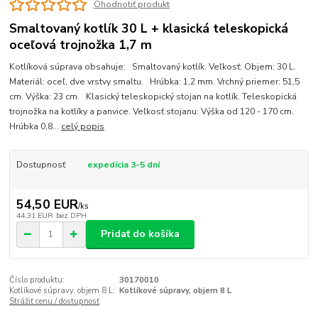
Ohodnotiť produkt
Smaltovaný kotlík 30 L + klasická teleskopická
oceľová trojnožka 1,7 m
Kotlíková súprava obsahuje: Smaltovaný kotlík. Veľkosť: Objem: 30 L.
Materiál: oceľ, dve vrstvy smaltu. Hrúbka: 1,2 mm. Vrchný priemer: 51,5
cm. Výška: 23 cm. Klasický teleskopický stojan na kotlík. Teleskopická
trojnožka na kotlíky a panvice. Veľkosť stojanu: Výška od 120 - 170 cm.
Hrúbka 0,8...
celý popis
Dostupnosť
expedícia 3-5 dní
54,50 EUR
/
ks
44,31 EUR
bez DPH
Pridať do košíka
Číslo produktu:
30170010
Kotlíkové súpravy, objem 8 L:
Kotlíkové súpravy, objem 8 L
Strážiť cenu / dostupnosť