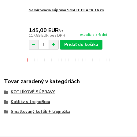
Servírovacia súprava SMALT BLACK 16 ks
Servírovaci
145,00 EUR
220,00 
/
ks
expedícia 3-5 dní
117,89 EUR
bez DPH
178,86 EUR
Pridať do košíka
Tovar zaradený v kategóriách
KOTLÍKOVÉ SÚPRAVY
Kotlíky s trojnožkou
Smaltovaný kotlík + trojnožka