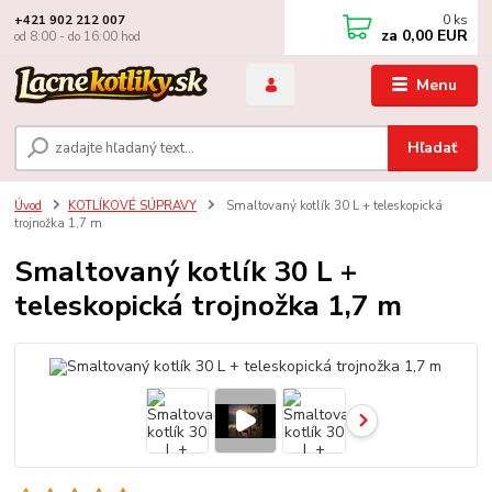
0
ks
+421 902 212 007
za
0,00 EUR
od 8:00 - do 16:00 hod
Menu
Hľadať
Úvod
KOTLÍKOVÉ SÚPRAVY
Smaltovaný kotlík 30 L + teleskopická
trojnožka 1,7 m
Smaltovaný kotlík 30 L +
teleskopická trojnožka 1,7 m