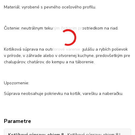
Materiál: vyrobené s pevného oceľového profilu.
Čistenie: neutrálnym tekutým čistiacim prostriedkom na riad.
Kotlíková súprava na outdorové varenie gulášu a rybích polievok
v prírode, v záhrade alebo v otvorenej kuchyne, predovšetkým pre
chalupárov, chatárov, do kempu a na táborenie.
Upozornenie:
Súprava neobsahuje pokrievku na kotlík, varešku a naberačku.
Parametre
Kotlíkové súpravy, objem 8
Kotlíkové súpravy, objem 8 L