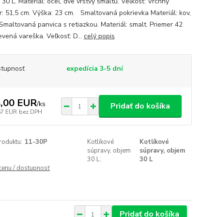
30 L. Materiál: oceľ, dve vrstvy smaltu. Veľkosť: Vrchný
r: 51,5 cm. Výška: 23 cm. Smaltovaná pokrievka Materiál: kov,
 Smaltovaná panvica s retiazkou. Materiál: smalt. Priemer 42
evená vareška. Veľkosť: D...
celý popis
tupnosť
expedícia 3-5 dní
,00 EUR
/
ks
Pridať do košíka
67 EUR
bez DPH
roduktu:
11-30P
Kotlíkové
Kotlíkové
súpravy, objem
súpravy, objem
30 L:
30 L
 cenu / dostupnosť
Pridať do košíka