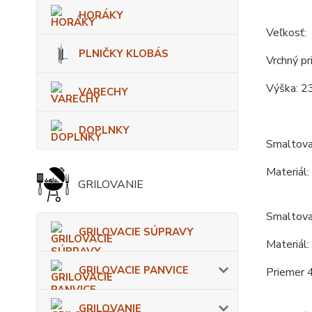
HORÁKY
Veľkosť:
PLNIČKY KLOBÁS
Vrchný pr
Výška: 2
VARECHY
DOPLNKY
Smaltova
Materiál:
GRILOVANIE
Smaltovan
GRILOVACIE SÚPRAVY
Materiál:
GRILOVACIE PANVICE
Priemer 
GRILOVANIE