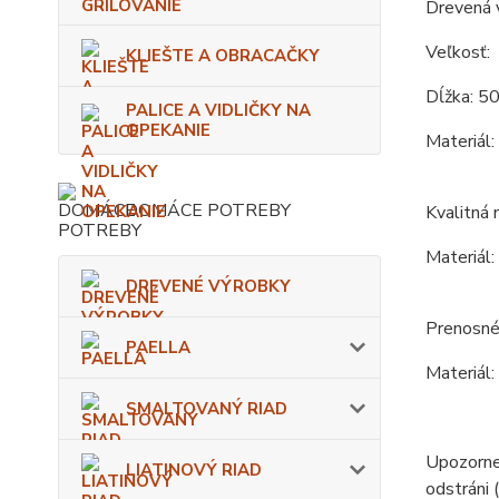
Drevená 
Veľkosť:
KLIEŠTE A OBRACAČKY
Dĺžka: 50
PALICE A VIDLIČKY NA
OPEKANIE
Materiál:
DOMÁCE POTREBY
Kvalitná 
Materiál:
DREVENÉ VÝROBKY
Prenosné 
PAELLA
Materiál:
SMALTOVANÝ RIAD
Upozornen
LIATINOVÝ RIAD
odstráni (