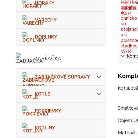
HORÁKY
VARECHY
DOPLNKY
Kompl
ZABÍJAČKA
Komple
ZABÍJAČKOVÉ SÚPRAVY
Kotlíková
KOTLE
Smaltova
POKRIEVKY
Objem: 3
KOTLINY
Materiál: