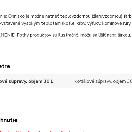
ie: Ohnisko je možne natrieť teplovzdornou (žiaruvzdornou) farb
vystavené vysokým teplotám (kotle, krby, výfuky, komínové rúry, p
IE: Fotky produktov sú ilustračné, môžu sa líšiť napr. šírkou, 
etre
ové súpravy, objem 30 L
Kotlíkové súpravy, objem 3
ahnutie