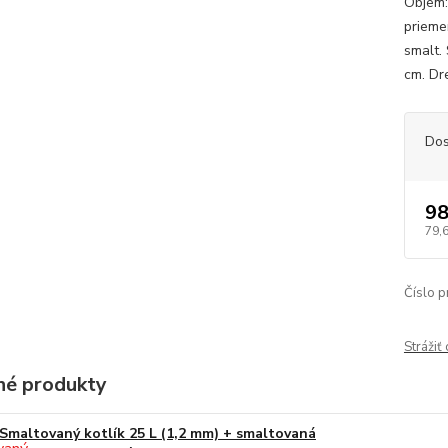
Objem: 
prieme
smalt.
cm. Dr
Dos
98
79,
Číslo p
Strážiť
é produkty
Smaltovaný kotlík 25 L (1,2 mm) + smaltovaná