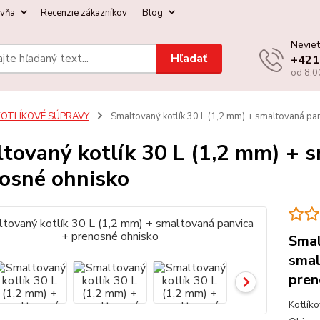
ovňa
Recenzie zákazníkov
Blog
Neviet
Hľadať
+421
od 8:0
KOTLÍKOVÉ SÚPRAVY
Smaltovaný kotlík 30 L (1,2 mm) + smaltovaná pa
tovaný kotlík 30 L (1,2 mm) + 
osné ohnisko
Smal
smal
pren
Kotlík