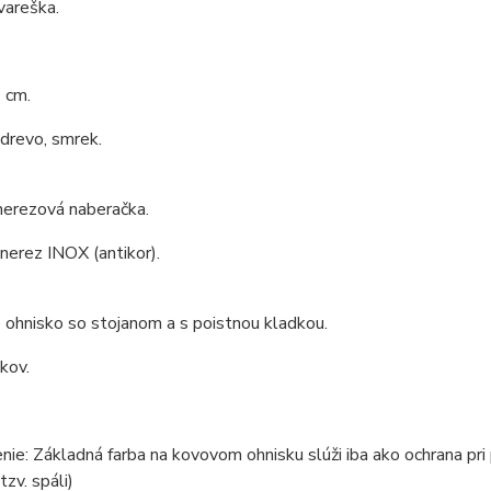
vareška.
 cm.
 drevo, smrek.
nerezová naberačka.
 nerez INOX (antikor).
ohnisko so stojanom a s poistnou kladkou.
 kov.
ie: Základná farba na kovovom ohnisku slúži iba ako ochrana pri
tzv. spáli)