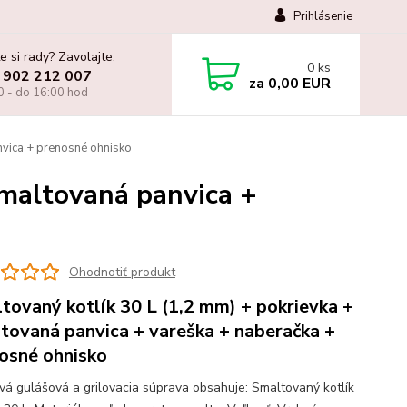
Prihlásenie
e si rady? Zavolajte.
0
ks
 902 212 007
za
0,00 EUR
0 - do 16:00 hod
nvica + prenosné ohnisko
smaltovaná panvica +
Ohodnotiť produkt
tovaný kotlík 30 L (1,2 mm) + pokrievka +
tovaná panvica + vareška + naberačka +
osné ohnisko
ová gulášová a grilovacia súprava obsahuje: Smaltovaný kotlík