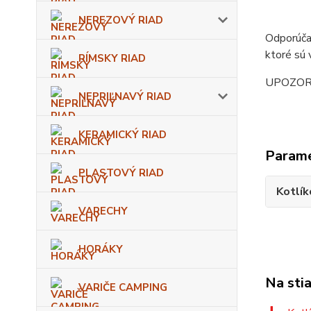
NEREZOVÝ RIAD
Odporúčan
ktoré sú 
RÍMSKY RIAD
UPOZORNEN
NEPRIĽNAVÝ RIAD
KERAMICKÝ RIAD
Param
PLASTOVÝ RIAD
Kotlík
VARECHY
HORÁKY
Na sti
VARIČE CAMPING