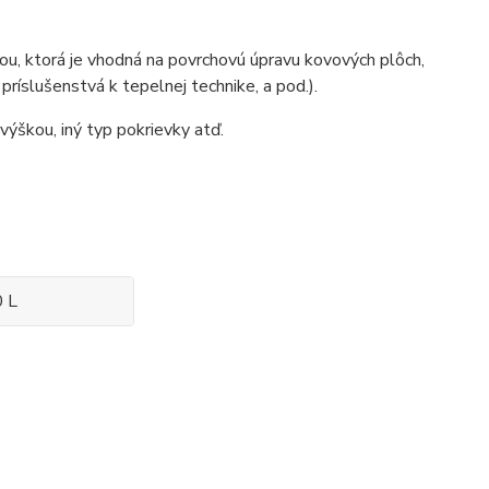
ou, ktorá je vhodná na povrchovú úpravu kovových plôch,
ríslušenstvá k tepelnej technike, a pod.).
výškou, iný typ pokrievky atď.
0 L