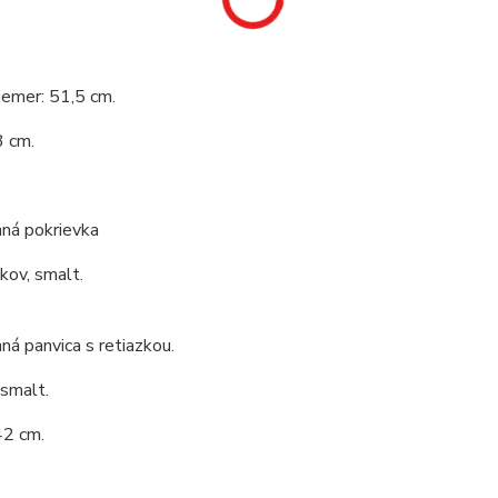
iemer: 51,5 cm.
3 cm.
ná pokrievka
 kov, smalt.
á panvica s retiazkou.
 smalt.
42 cm.