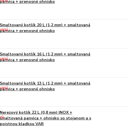
panvica + prenosné ohnisko
Smaltovaný kotlík 20 L (1,2 mm) + smaltovaná
panvica + prenosné ohnisko
Smaltovaný kotlík 16 L (1,2 mm) + smaltovaná
panvica + prenosné ohnisko
Smaltovaný kotlík 13 L (1,2 mm) + smaltovaná
panvica + prenosné ohnisko
Nerezový kotlík 22 L (0,8 mm) INOX +
smaltovaná panvica + ohnisko so stojanom a s
poistnou kladkou VAR