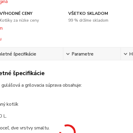
VÝHODNÉ CENY
VŠETKO SKLADOM
Kotlíky za nízke ceny
99 % držíme skladom
etné špecifikácie
Parametre
H
tné špecifikácie
 gulášová a grilovacia súprava obsahuje:
ný kotlík
0 L.
 oceľ, dve vrstvy smaltu.