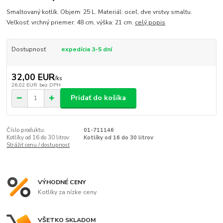
Smaltovaný kotlík. Objem: 25 L. Materiál: oceľ, dve vrstvy smaltu.
Veľkosť: vrchný priemer: 48 cm, výška: 21 cm.
celý popis
Dostupnosť
expedícia 3-5 dní
32,00 EUR
/
ks
26,02 EUR
bez DPH
Pridať do košíka
Číslo produktu:
01-711146
Kotlíky od 16 do 30 litrov:
Kotlíky od 16 do 30 litrov
Strážiť cenu / dostupnosť
VÝHODNÉ CENY
Kotlíky za nízke ceny
VŠETKO SKLADOM