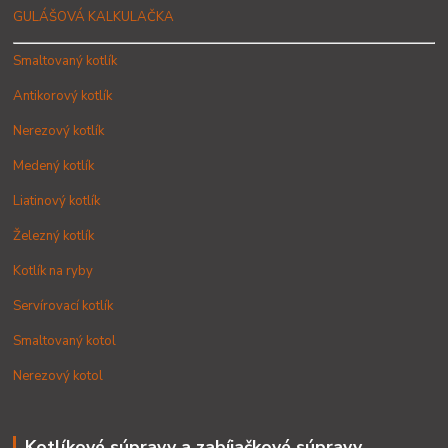
GULÁŠOVÁ KALKULAČKA
Smaltovaný kotlík
Antikorový kotlík
Nerezový kotlík
Medený kotlík
Liatinový kotlík
Železný kotlík
Kotlík na ryby
Servírovací kotlík
Smaltovaný kotol
Nerezový kotol
Kotlíkové súpravy a zabíjačkové súpravy