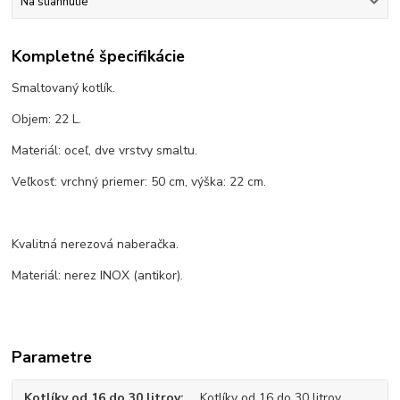
Na stiahnutie
Kompletné špecifikácie
Smaltovaný kotlík.
Objem: 22 L.
Materiál: oceľ, dve vrstvy smaltu.
Veľkosť: vrchný priemer: 50 cm, výška: 22 cm.
Kvalitná nerezová naberačka.
Materiál: nerez INOX (antikor).
Parametre
Kotlíky od 16 do 30 litrov
Kotlíky od 16 do 30 litrov