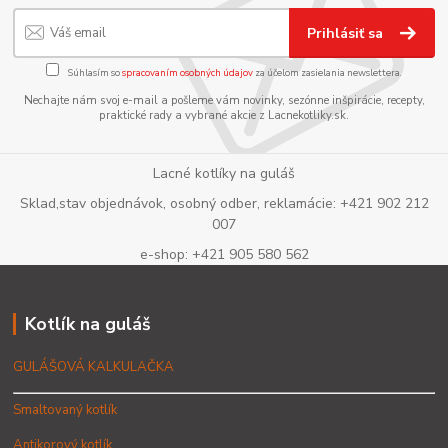
Prihlásiť sa
Súhlasím so
spracovaním osobných údajov
za účelom zasielania newslettera.
Nechajte nám svoj e-mail a pošleme vám novinky, sezónne inšpirácie, recepty,
praktické rady a vybrané akcie z Lacnekotliky.sk.
Lacné kotlíky na guláš
Sklad,stav objednávok, osobný odber, reklamácie: +421 902 212
007
e-shop: +421 905 580 562
Kotlík na guláš
GULÁŠOVÁ KALKULAČKA
Smaltovaný kotlík
Antikorový kotlík