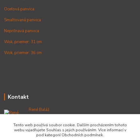
Oceľová panvica
Smaltovaná panvica
Nepriľnavá panvica
Wok, priemer: 31 cm
Wok, priemer: 36 cm
Kontakt
René Baláž
+421 902 212 007
od 8:00 - do 16:00 hod
Tento web používá soubor cookie. Dalším procházením tohoto
webu vyjadřujete Souhlas s jejich používáním. Více informací v
info@lacnekotliky.sk
pod kategorií Obchodních podmínek.