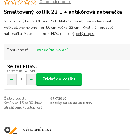
Ohodnotiť produkt
Smaltovaný kotlík 22 L + antikórová naberačka
Smaltovaný kotlík. Objem: 22 L. Materiál: oceľ, dve vrstvy smaltu.
Veľkosť: vrchný priemer: 50 cm, výška: 22 cm. Kvalitná nerezová
naberačka. Materiál: nerez INOX (antikor).
celý popis
Dostupnosť
expedícia 3-5 dní
36,00 EUR
/
ks
29,27 EUR
bez DPH
Pridať do košíka
Číslo produktu:
07-72010
Kotlíky od 16 do 30 litrov:
Kotlíky od 16 do 30 litrov
Strážiť cenu / dostupnosť
VÝHODNÉ CENY