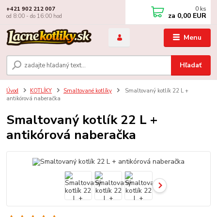
0
ks
+421 902 212 007
za
0,00 EUR
od 8:00 - do 16:00 hod
Menu
Hľadať
Úvod
KOTLÍKY
Smaltované kotlíky
Smaltovaný kotlík 22 L +
antikórová naberačka
Smaltovaný kotlík 22 L +
antikórová naberačka