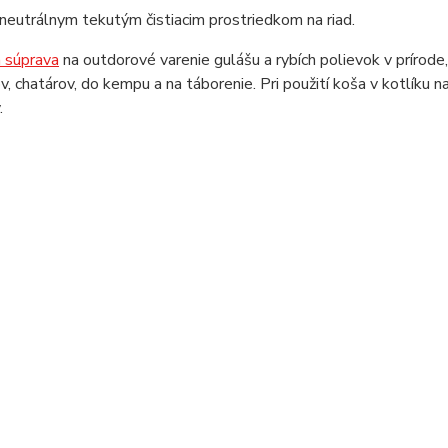
 neutrálnym tekutým čistiacim prostriedkom na riad.
á súprava
na outdorové varenie gulášu a rybích polievok v prírod
v, chatárov, do kempu a na táborenie. Pri použití koša v kotlíku n
.