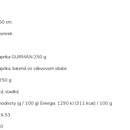
50 cm.
 smrek.
paprika GURMÁN 250 g
aprika, balená vo vákuovom obale
 250 g
á, sladká
hodnoty (g / 100 g) Energia: 1290 kJ (311 kcal) / 100 g
16,53
10