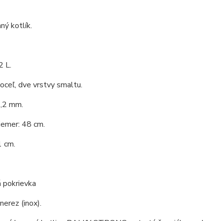
ý kotlík.
2 L.
 oceľ, dve vrstvy smaltu.
1,2 mm.
iemer: 48 cm.
1 cm.
 pokrievka
nerez (inox).