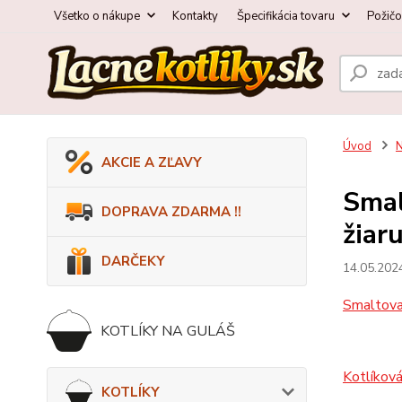
Všetko o nákupe
Kontakty
Špecifikácia tovaru
Požič
Úvod
N
AKCIE A ZĽAVY
Smal
DOPRAVA ZDARMA !!
žiar
DARČEKY
14.05.202
Smaltova
KOTLÍKY NA GULÁŠ
Kotlíková
KOTLÍKY