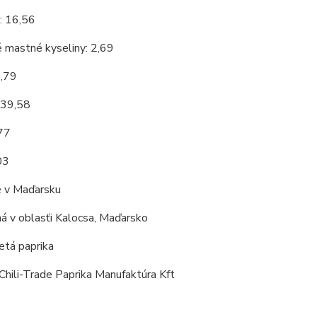
: 16,56
 mastné kyseliny: 2,69
3,79
 39,58
,77
03
 v Maďarsku
á v oblasťi Kalocsa, Maďarsko
tá paprika
Chili-Trade Paprika Manufaktúra Kft