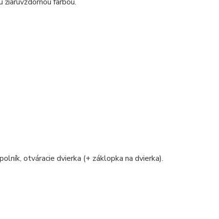
žiaruvzdornou farbou.
polník, otváracie dvierka (+ záklopka na dvierka).