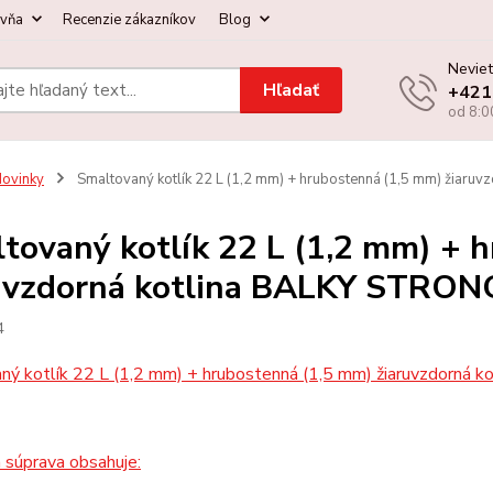
ovňa
Recenzie zákazníkov
Blog
Neviet
Hľadať
+421
od 8:0
ovinky
Smaltovaný kotlík 22 L (1,2 mm) + hrubostenná (1,5 mm) žiar
tovaný kotlík 22 L (1,2 mm) + 
uvzdorná kotlina BALKY STRON
4
ný kotlík 22 L (1,2 mm) + hrubostenná (1,5 mm) žiaruvzdorn
 súprava obsahuje: