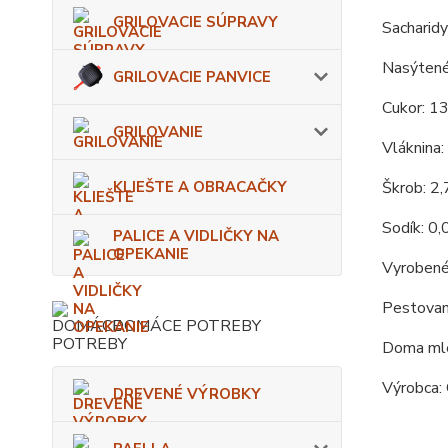
GRILOVACIE SÚPRAVY
Sacharidy
Nasýtené
GRILOVACIE PANVICE
Cukor: 1
GRILOVANIE
Vláknina:
KLIEŠTE A OBRACAČKY
Škrob: 2
Sodík: 0,
PALICE A VIDLIČKY NA
OPEKANIE
Vyrobené
Pestovan
DOMÁCE POTREBY
Doma mle
Výrobca: 
DREVENÉ VÝROBKY