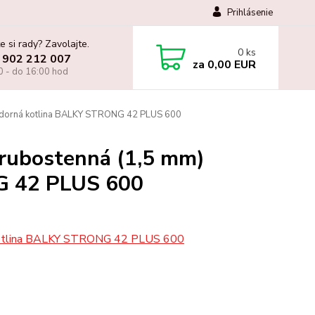
Prihlásenie
e si rady? Zavolajte.
0
ks
 902 212 007
za
0,00 EUR
0 - do 16:00 hod
uvzdorná kotlina BALKY STRONG 42 PLUS 600
hrubostenná (1,5 mm)
G 42 PLUS 600
á kotlina BALKY STRONG 42 PLUS 600