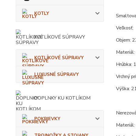
KOTLY
Smaltovan
Veľkosť:
KOTLÍKOVÉ SÚPRAVY
Objem: 2
Materiál:
KOTLÍKOVÉ SÚPRAVY
Hrúbka: 
LUXUSNÉ SÚPRAVY
Vrchný pr
Výška: 2
DOPLNKY KU KOTLÍKOM
Nerezová
POKRIEVKY
Materiál: 
TROJNOŽKY A STOJANY