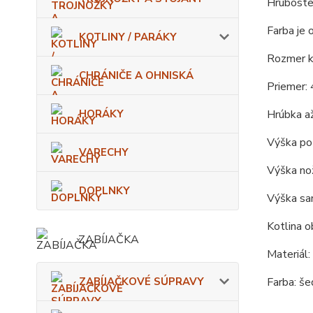
Hruboste
Farba je 
KOTLINY / PARÁKY
Rozmer ko
CHRÁNIČE A OHNISKÁ
Priemer: 
HORÁKY
Hrúbka až
Výška po 
VARECHY
Výška nož
DOPLNKY
Výška sam
Kotlina o
ZABÍJAČKA
Materiál:
ZABÍJAČKOVÉ SÚPRAVY
Farba: šed