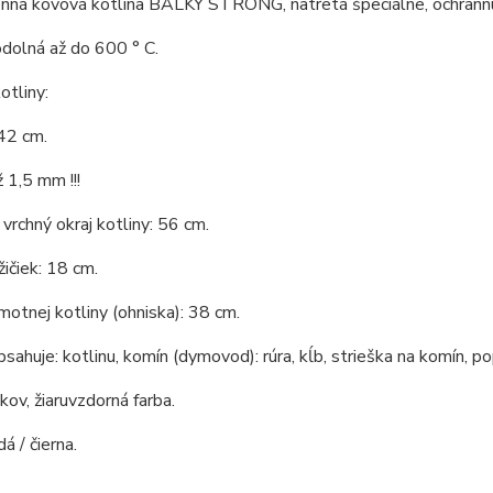
nná kovová kotlina BALKY STRONG, natretá špeciálne, ochrannú 
odolná až do 600 ° C.
tliny:
42 cm.
 1,5 mm !!!
vrchný okraj kotliny: 56 cm.
ičiek: 18 cm.
otnej kotliny (ohniska): 38 cm.
bsahuje: kotlinu, komín (dymovod): rúra, kĺb, strieška na komín, po
 kov, žiaruvzdorná farba.
á / čierna.