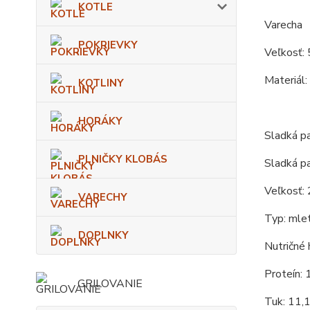
KOTLE
Varecha
POKRIEVKY
Veľkosť: 
Materiál:
KOTLINY
HORÁKY
Sladká 
PLNIČKY KLOBÁS
Sladká p
Veľkosť:
VARECHY
Typ: mlet
DOPLNKY
Nutričné 
Proteín: 
GRILOVANIE
Tuk: 11,