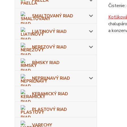
PAELLA
Čistenie:
SMALTOVANÝ RIAD
Kotlíkov
chalupáro
a konzerv
LIATINOVÝ RIAD
NEREZOVÝ RIAD
RÍMSKY RIAD
NEPRIĽNAVÝ RIAD
KERAMICKÝ RIAD
PLASTOVÝ RIAD
VARECHY