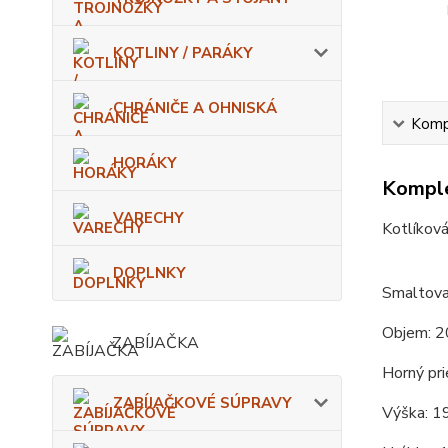
KOTLINY / PARÁKY
CHRÁNIČE A OHNISKÁ
Kompl
HORÁKY
Komple
VARECHY
Kotlíková
DOPLNKY
Smaltova
Objem: 2
ZABÍJAČKA
Horný pri
ZABÍJAČKOVÉ SÚPRAVY
Výška: 1