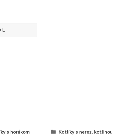
0 L
íky s horákom
Kotlíky s nerez. kotlinou