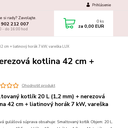
Prihlásenie
e si rady? Zavolajte.
0
ks
 902 212 007
za
0,00 EUR
0 - do 16:00 hod
42 cm + liatinový horák 7 kW, vareška LUX
erezová kotlina 42 cm +
Ohodnotiť produkt
tovaný kotlík 20 L (1,2 mm) + nerezová
ina 42 cm + liatinový horák 7 kW, vareška
ová gulášová súprava obsahuje: Smaltovaný kotlík Objem: 20 L.