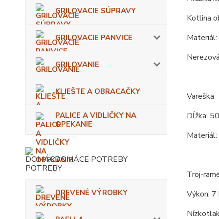
GRILOVACIE SÚPRAVY
Kotlina o
Materiál:
GRILOVACIE PANVICE
Nerezová 
GRILOVANIE
KLIEŠTE A OBRACAČKY
Vareška
PALICE A VIDLIČKY NA
Dĺžka: 5
OPEKANIE
Materiál:
DOMÁCE POTREBY
Troj-rame
DREVENÉ VÝROBKY
Výkon: 7
Nízkotlak