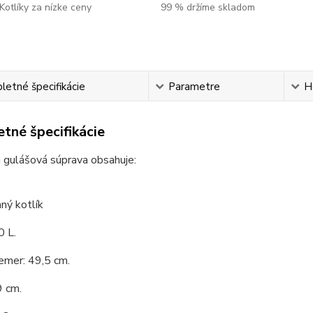
Kotlíky za nízke ceny
99 % držíme skladom
etné špecifikácie
Parametre
H
tné špecifikácie
 gulášová súprava obsahuje:
ný kotlík
0 L.
emer: 49,5 cm.
9 cm.