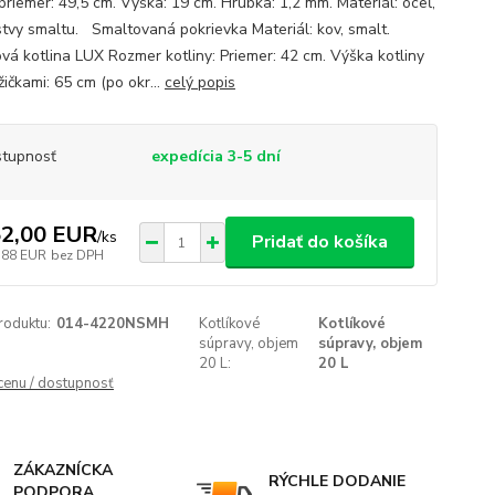
priemer: 49,5 cm. Výška: 19 cm. Hrúbka: 1,2 mm. Materiál: oceľ,
stvy smaltu. Smaltovaná pokrievka Materiál: kov, smalt.
vá kotlina LUX Rozmer kotliny: Priemer: 42 cm. Výška kotliny
žičkami: 65 cm (po okr...
celý popis
tupnosť
expedícia 3-5 dní
2,00 EUR
/
ks
Pridať do košíka
,88 EUR
bez DPH
roduktu:
014-4220NSMH
Kotlíkové
Kotlíkové
súpravy, objem
súpravy, objem
20 L:
20 L
 cenu / dostupnosť
ZÁKAZNÍCKA
RÝCHLE DODANIE
PODPORA