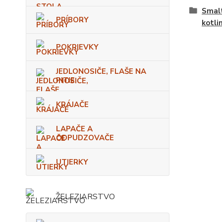
Smalt
PRÍBORY
kotli
POKRIEVKY
JEDLONOSIČE, FLAŠE NA
PITIE
KRÁJAČE
LAPAČE A
ODPUDZOVAČE
UTIERKY
ŽELEZIARSTVO