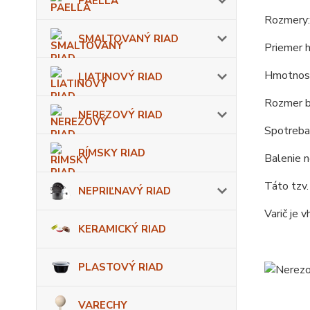
PAELLA
Rozmery:
SMALTOVANÝ RIAD
Priemer 
Hmotnosť
LIATINOVÝ RIAD
Rozmer b
NEREZOVÝ RIAD
Spotreba
RÍMSKY RIAD
Balenie n
Táto tzv.
NEPRIĽNAVÝ RIAD
Varič je 
KERAMICKÝ RIAD
PLASTOVÝ RIAD
VARECHY