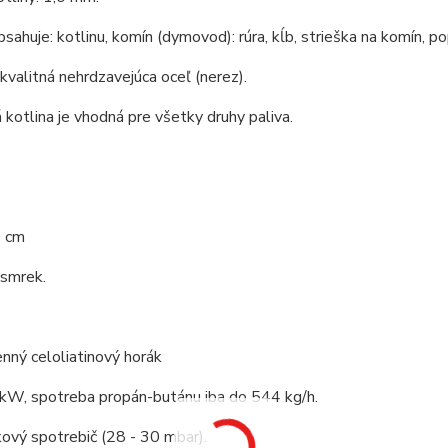
bsahuje: kotlinu, komín (dymovod): rúra, kĺb, strieška na komín, po
 kvalitná nehrdzavejúca oceľ (nerez).
kotlina je vhodná pre všetky druhy paliva.
0 cm
 smrek.
nný celoliatinový horák
 kW, spotreba propán-butánu iba do 544 kg/h.
ový spotrebič (28 - 30 mbar).