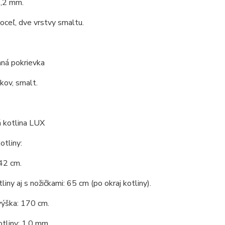
1,2 mm.
 oceľ, dve vrstvy smaltu.
ná pokrievka
 kov, smalt.
 kotlina LUX
tliny:
42 cm.
liny aj s nožičkami: 65 cm (po okraj kotliny).
výška: 170 cm.
tliny: 1,0 mm.