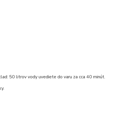
lad: 50 litrov vody uvediete do varu za cca 40 minút.
ky.