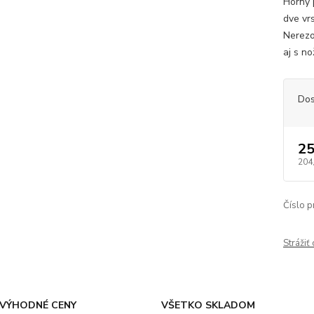
Horný 
dve vr
Nerezo
aj s no
Dos
25
204
Číslo p
Strážiť
VÝHODNÉ CENY
VŠETKO SKLADOM