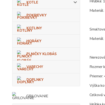
Hrúbka: 
KOTLE
Materiál:
POKRIEVKY
KOTLINY
Smaltova
Materiál:
HORÁKY
PLNIČKY KLOBÁS
Nerezová
Rozmer ko
VARECHY
Priemer: 
DOPLNKY
Výška kot
Celková 
GRILOVANIE
Hrúbka ko