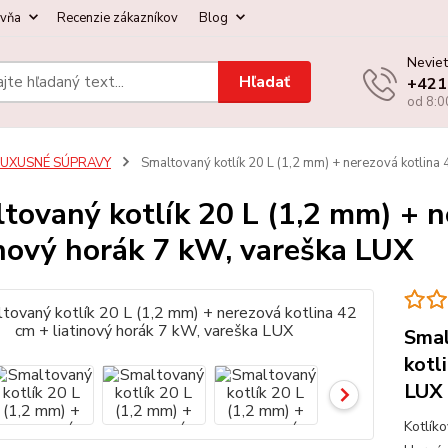
ovňa
Recenzie zákazníkov
Blog
Neviet
Hľadať
+421
od 8:0
LUXUSNÉ SÚPRAVY
Smaltovaný kotlík 20 L (1,2 mm) + nerezová kotlina 
tovaný kotlík 20 L (1,2 mm) + n
inový horák 7 kW, vareška LUX
Smal
kotl
LUX
Kotlík