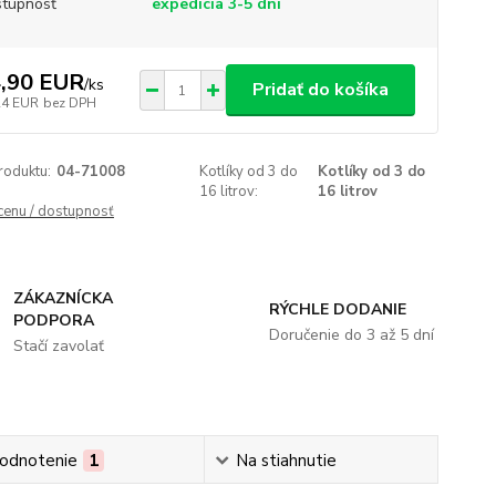
tupnosť
expedícia 3-5 dní
,90 EUR
/
ks
Pridať do košíka
24 EUR
bez DPH
roduktu:
04-71008
Kotlíky od 3 do
Kotlíky od 3 do
16 litrov:
16 litrov
 cenu / dostupnosť
ZÁKAZNÍCKA
RÝCHLE DODANIE
PODPORA
Doručenie do 3 až 5 dní
Stačí zavolať
odnotenie
1
Na stiahnutie