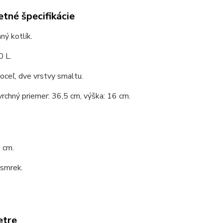
tné špecifikácie
ý kotlík.
0 L.
 oceľ, dve vrstvy smaltu.
vrchný priemer: 36,5 cm, výška: 16 cm.
 cm.
 smrek.
etre