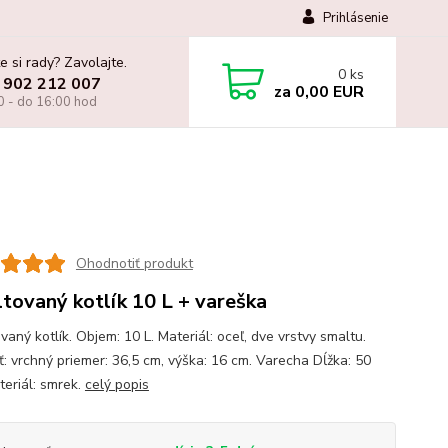
Prihlásenie
e si rady? Zavolajte.
0
ks
 902 212 007
za
0,00 EUR
0 - do 16:00 hod
Ohodnotiť produkt
tovaný kotlík 10 L + vareška
aný kotlík. Objem: 10 L. Materiál: oceľ, dve vrstvy smaltu.
ť: vrchný priemer: 36,5 cm, výška: 16 cm. Varecha Dĺžka: 50
teriál: smrek.
celý popis