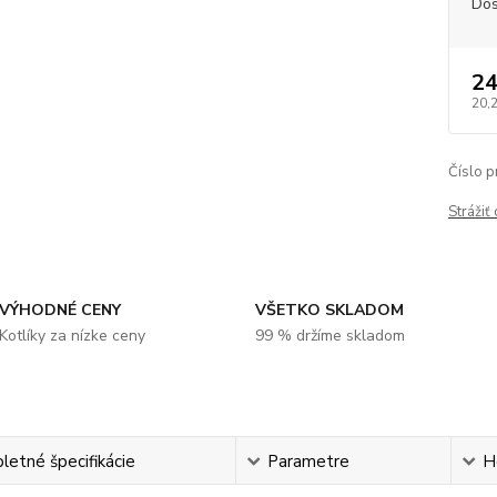
Dos
24
20,
Číslo p
Strážiť
VÝHODNÉ CENY
VŠETKO SKLADOM
Kotlíky za nízke ceny
99 % držíme skladom
etné špecifikácie
Parametre
H