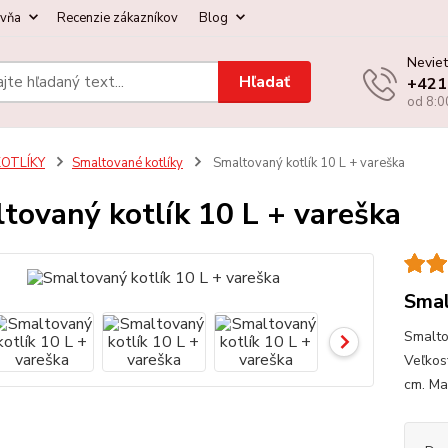
ovňa
Recenzie zákazníkov
Blog
Neviet
Hľadať
+421
od 8:0
KOTLÍKY
Smaltované kotlíky
Smaltovaný kotlík 10 L + vareška
tovaný kotlík 10 L + vareška
Smal
Smaltov
Veľkos
cm. Ma