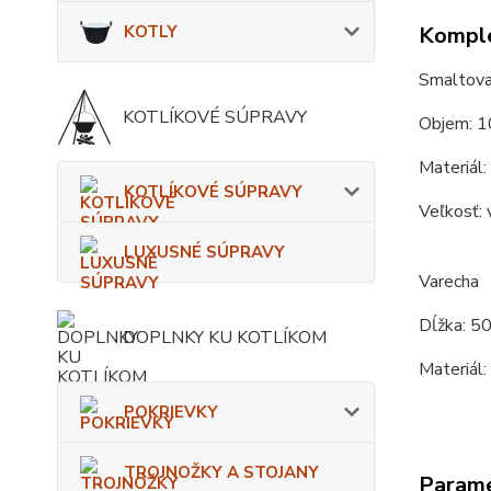
KOTLY
Komple
Smaltovan
KOTLÍKOVÉ SÚPRAVY
Objem: 1
Materiál:
KOTLÍKOVÉ SÚPRAVY
Veľkosť: 
LUXUSNÉ SÚPRAVY
Varecha
Dĺžka: 50
DOPLNKY KU KOTLÍKOM
Materiál:
POKRIEVKY
TROJNOŽKY A STOJANY
Param