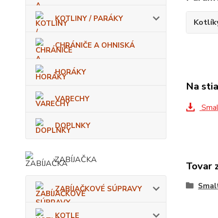
KOTLINY / PARÁKY
Kotlík
CHRÁNIČE A OHNISKÁ
HORÁKY
Na sti
VARECHY
Smalt
DOPLNKY
ZABÍJAČKA
Tovar 
Smalt
ZABÍJAČKOVÉ SÚPRAVY
KOTLE