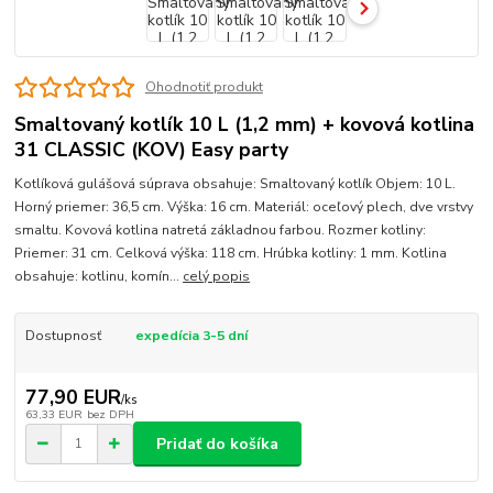
Ohodnotiť produkt
Smaltovaný kotlík 10 L (1,2 mm) + kovová kotlina
31 CLASSIC (KOV) Easy party
Kotlíková gulášová súprava obsahuje: Smaltovaný kotlík Objem: 10 L.
Horný priemer: 36,5 cm. Výška: 16 cm. Materiál: oceľový plech, dve vrstvy
smaltu. Kovová kotlina natretá základnou farbou. Rozmer kotliny:
Priemer: 31 cm. Celková výška: 118 cm. Hrúbka kotliny: 1 mm. Kotlina
obsahuje: kotlinu, komín...
celý popis
Dostupnosť
expedícia 3-5 dní
77,90 EUR
/
ks
63,33 EUR
bez DPH
Pridať do košíka