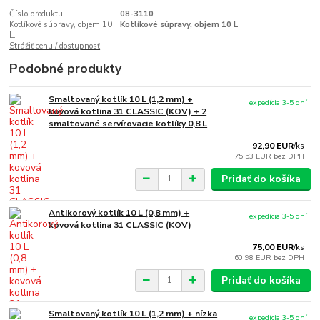
Číslo produktu:
08-3110
Kotlíkové súpravy, objem 10
Kotlíkové súpravy, objem 10 L
L:
Strážiť cenu / dostupnosť
Podobné produkty
Smaltovaný kotlík 10 L (1,2 mm) +
expedícia 3-5 dní
kovová kotlina 31 CLASSIC (KOV) + 2
smaltované servírovacie kotlíky 0,8 L
92,90 EUR
/
ks
75,53 EUR
bez DPH
Pridať do košíka
Antikorový kotlík 10 L (0,8 mm) +
expedícia 3-5 dní
kovová kotlina 31 CLASSIC (KOV)
75,00 EUR
/
ks
60,98 EUR
bez DPH
Pridať do košíka
Smaltovaný kotlík 10 L (1,2 mm) + nízka
expedícia 3-5 dní