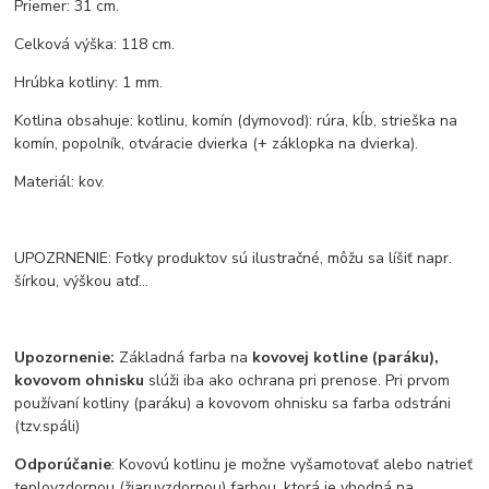
Priemer: 31 cm.
Celková výška: 118 cm.
Hrúbka kotliny: 1 mm.
Kotlina obsahuje: kotlinu, komín (dymovod): rúra, kĺb, strieška na
komín, popolník, otváracie dvierka (+ záklopka na dvierka).
Materiál: kov.
UPOZRNENIE: Fotky produktov sú ilustračné, môžu sa líšiť napr.
šírkou, výškou atď...
Upozornenie:
Základná farba na
kovovej kotline (paráku),
kovovom ohnisku
slúži iba ako ochrana pri prenose. Pri prvom
používaní kotliny (paráku) a kovovom ohnisku sa farba odstráni
(tzv.spáli)
Odporúčanie
: Kovovú kotlinu je možne vyšamotovať alebo natrieť
teplovzdornou (žiaruvzdornou) farbou, ktorá je vhodná na