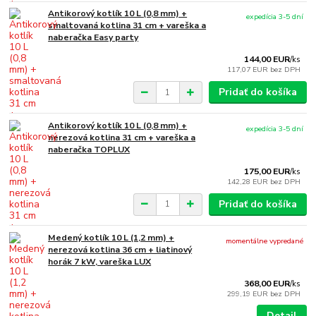
Antikorový kotlík 10 L (0,8 mm) +
expedícia 3-5 dní
smaltovaná kotlina 31 cm + vareška a
naberačka Easy party
144,00 EUR
/
ks
117,07 EUR
bez DPH
Pridať do košíka
Antikorový kotlík 10 L (0,8 mm) +
expedícia 3-5 dní
nerezová kotlina 31 cm + vareška a
naberačka TOPLUX
175,00 EUR
/
ks
142,28 EUR
bez DPH
Pridať do košíka
Medený kotlík 10 L (1,2 mm) +
momentálne vypredané
nerezová kotlina 36 cm + liatinový
horák 7 kW, vareška LUX
368,00 EUR
/
ks
299,19 EUR
bez DPH
Detail