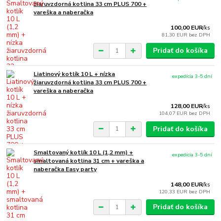
žiaruvzdorná kotlina 33 cm PLUS 700 +
vareška a naberačka
100,00 EUR
/
ks
81,30 EUR
bez DPH
Pridať do košíka
Liatinový kotlík 10 L + nízka
expedícia 3-5 dní
žiaruvzdorná kotlina 33 cm PLUS 700 +
vareška a naberačka
128,00 EUR
/
ks
104,07 EUR
bez DPH
Pridať do košíka
Smaltovaný kotlík 10 L (1,2 mm) +
expedícia 3-5 dní
smaltovaná kotlina 31 cm + vareška a
naberačka Easy party
148,00 EUR
/
ks
120,33 EUR
bez DPH
Pridať do košíka