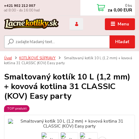
0
ks
+421 902 212 007
za
0,00 EUR
od 8:00 - do 16:00 hod
Menu
Hľadať
Úvod
KOTLÍKOVÉ SÚPRAVY
Smaltovaný kotlík 10 L (1,2 mm) + kovová
kotlina 31 CLASSIC (KOV) Easy party
Smaltovaný kotlík 10 L (1,2 mm)
+ kovová kotlina 31 CLASSIC
(KOV) Easy party
TOP produkt