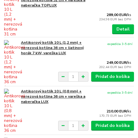
nerezová kotlina 31 cm + vareška a
naberačka TOPLUX
289,00 EUR
/
ks
234,96 EUR
bez DPH
Detail
Antikorový kotlík 10 L (1,2 mm) +
expedícia 3-5 dní
nerezová kotlina 36 cm + liatinový
horák 7 kW, vareška LUX
249,00 EUR
/
ks
202,44 EUR
bez DPH
Pridať do košíka
Antikorový kotlík 10 L (0,8 mm) +
expedícia 3-5 dní
nerezová kotlina 36 cm + vareška a
naberačka LUX
210,00 EUR
/
ks
170,73 EUR
bez DPH
Pridať do košíka