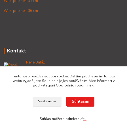
Wok, priemer: 31 cm
Wok, priemer: 36 cm
Kontakt
René Baláž
+421 902 212 007
od 8:00 - do 16:00 hod
Tento web používá soubor cookie. Dalším procházením tohoto
webu vyjadřujete Souhlas s jejich používáním. Více informací v
info@lacnekotliky.sk
pod kategorií Obchodních podmínek.
Súhlasím
Nastavenia
Copyright © 2014-2030 LACNEKOTLIKY.SK, všetky práva vyhradené
Súhlas môžete odmietnuť
tu
.
Vytvorené na
Eshop-rychlo.sk