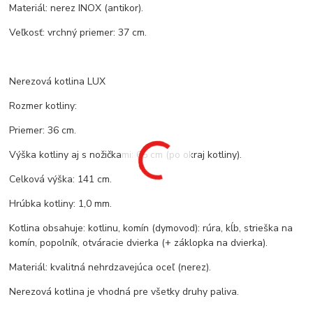
Materiál: nerez INOX (antikor).
Veľkosť: vrchný priemer: 37 cm.
Nerezová kotlina LUX
Rozmer kotliny:
Priemer: 36 cm.
Výška kotliny aj s nožičkami: 65 cm (po okraj kotliny).
Celková výška: 141 cm.
Hrúbka kotliny: 1,0 mm.
Kotlina obsahuje: kotlinu, komín (dymovod): rúra, kĺb, strieška na
komín, popolník, otváracie dvierka (+ záklopka na dvierka).
Materiál: kvalitná nehrdzavejúca oceľ (nerez).
Nerezová kotlina je vhodná pre všetky druhy paliva.