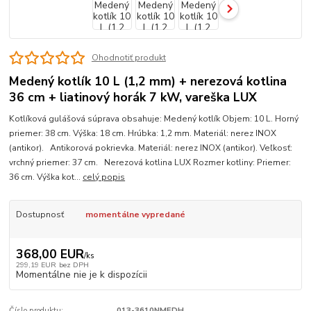
Ohodnotiť produkt
Medený kotlík 10 L (1,2 mm) + nerezová kotlina
36 cm + liatinový horák 7 kW, vareška LUX
Kotlíková gulášová súprava obsahuje: Medený kotlík Objem: 10 L. Horný
priemer: 38 cm. Výška: 18 cm. Hrúbka: 1,2 mm. Materiál: nerez INOX
(antikor). Antikorová pokrievka. Materiál: nerez INOX (antikor). Veľkosť:
vrchný priemer: 37 cm. Nerezová kotlina LUX Rozmer kotliny: Priemer:
36 cm. Výška kot...
celý popis
Dostupnosť
momentálne vypredané
368,00 EUR
/
ks
299,19 EUR
bez DPH
Momentálne nie je k dispozícii
Číslo produktu:
013-3610NMEDH