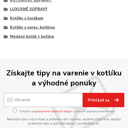
KOTLÍKOVÉ SÚPRAVY
LUXUSNÉ SÚPRAVY
Kotlíky s horákom
Kotlíky s nerez. kotlinou
Medený kotlík + kotlina
Získajte tipy na varenie v kotlíku
a výhodné ponuky
Prihlásiť sa
Súhlasím so
spracovaním osobných údajov
za účelom zasielania newslettera.
Nechajte nám svoj e-mail a pošleme vám novinky, sezónne inšpirácie, recepty,
praktické rady a vybrané akcie z Lacnekotliky.sk.