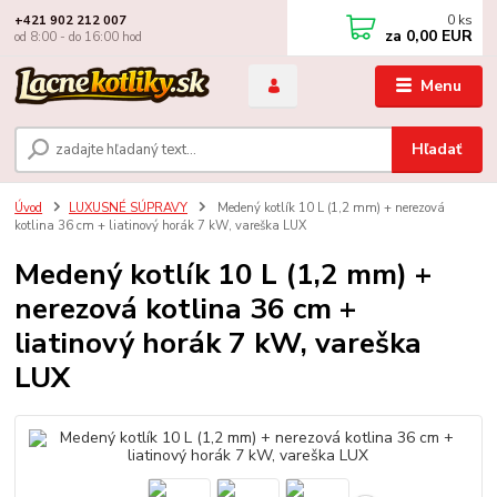
0
ks
+421 902 212 007
za
0,00 EUR
od 8:00 - do 16:00 hod
Menu
Hľadať
Úvod
LUXUSNÉ SÚPRAVY
Medený kotlík 10 L (1,2 mm) + nerezová
kotlina 36 cm + liatinový horák 7 kW, vareška LUX
Medený kotlík 10 L (1,2 mm) +
nerezová kotlina 36 cm +
liatinový horák 7 kW, vareška
LUX