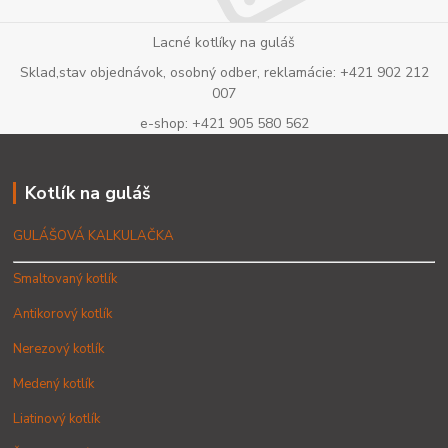
Lacné kotlíky na guláš
Sklad,stav objednávok, osobný odber, reklamácie: +421 902 212
007
e-shop: +421 905 580 562
Kotlík na guláš
GULÁŠOVÁ KALKULAČKA
Smaltovaný kotlík
Antikorový kotlík
Nerezový kotlík
Medený kotlík
Liatinový kotlík