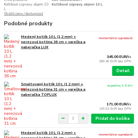
Kotlíkové súpravy, objem 10
Kotlíkové súpravy, objem 10 L
L:
Strážiť cenu / dostupnosť
Podobné produkty
Medený kotlík 10 L (1,2 mm) +
momentálne vypredané
nerezová kotlina 36 cm + vareška a
naberačka LUX
345,00 EUR
/
ks
280,49 EUR
bez DPH
Detail
Smaltovaný kotlík 10 L (1,2 mm) +
expedícia 3-5 dní
nerezová kotlina 31 cm + vareška a
naberačka TOPLUX
171,00 EUR
/
ks
139,02 EUR
bez DPH
Pridať do košíka
Medený kotlík 10 L (1,2 mm) +
momentálne vypredané