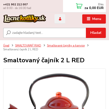
0
ks
+421 902 212 007
za
0,00 EUR
od 8:00 - do 16:00 hod
Menu
Hľadať
Úvod
SMALTOVANÝ RIAD
Smaltované čajníky a kanvice
Smaltovaný čajník 2 L RED
Smaltovaný čajník 2 L RED