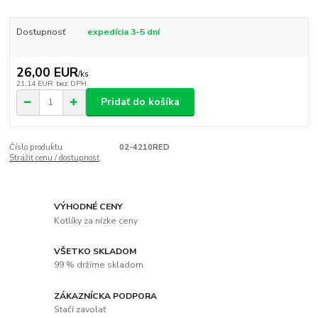
Dostupnosť
expedícia 3-5 dní
26,00 EUR
/
ks
21,14 EUR
bez DPH
Pridať do košíka
Číslo produktu:
02-4210RED
Strážiť cenu / dostupnosť
VÝHODNÉ CENY
Kotlíky za nízke ceny
VŠETKO SKLADOM
99 % držíme skladom
ZÁKAZNÍCKA PODPORA
Stačí zavolať