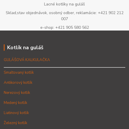
Lacné kotlíky na guláš
Sklad,stav objednávok, osobný odber, reklamácie: +421 902 212
007
e-shop: +421 905 580 562
Kotlík na guláš
GULÁŠOVÁ KALKULAČKA
Smaltovaný kotlík
Antikorový kotlík
Nerezový kotlík
Medený kotlík
Liatinový kotlík
Železný kotlík