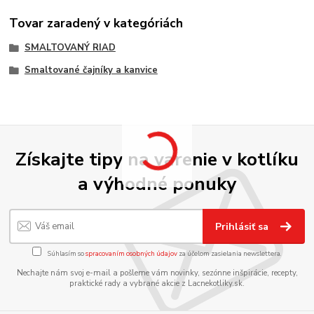
Tovar zaradený v kategóriách
SMALTOVANÝ RIAD
Smaltované čajníky a kanvice
Získajte tipy na varenie v kotlíku
a výhodné ponuky
Prihlásiť sa
Súhlasím so
spracovaním osobných údajov
za účelom zasielania newslettera.
Nechajte nám svoj e-mail a pošleme vám novinky, sezónne inšpirácie, recepty,
praktické rady a vybrané akcie z Lacnekotliky.sk.