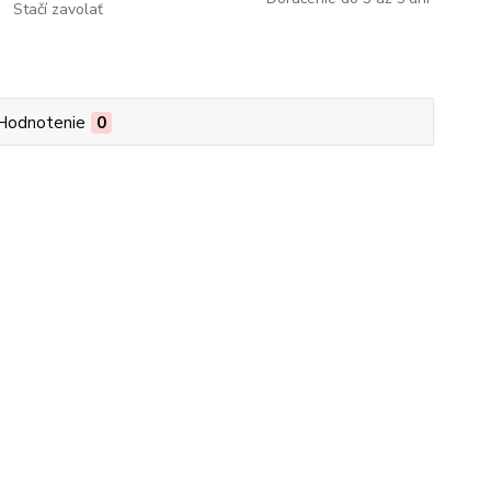
Stačí zavolať
Hodnotenie
0