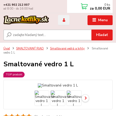
0
ks
+421 902 212 007
za
0,00 EUR
od 8:00 - do 16:00 hod
Menu
Hľadať
Úvod
SMALTOVANÝ RIAD
Smaltované vedrá a krhly
Smaltované
vedro 1 L
Smaltované vedro 1 L
TOP produkt