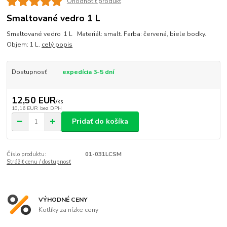
Ohodnotiť produkt
Smaltované vedro 1 L
Smaltované vedro 1 L Materiál: smalt. Farba: červená, biele bodky.
Objem: 1 L.
celý popis
Dostupnosť
expedícia 3-5 dní
12,50 EUR
/
ks
10,16 EUR
bez DPH
Pridať do košíka
Číslo produktu:
01-031LCSM
Strážiť cenu / dostupnosť
VÝHODNÉ CENY
Kotlíky za nízke ceny