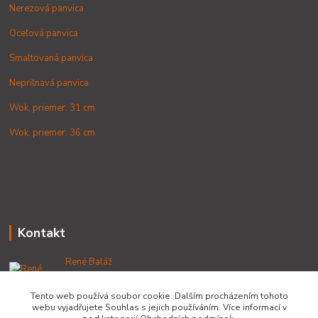
Nerezová panvica
Oceľová panvica
Smaltovaná panvica
Nepriľnavá panvica
Wok, priemer: 31 cm
Wok, priemer: 36 cm
Kontakt
René Baláž
+421 902 212 007
od 8:00 - do 16:00 hod
Tento web používá soubor cookie. Dalším procházením tohoto
webu vyjadřujete Souhlas s jejich používáním. Více informací v
info@lacnekotliky.sk