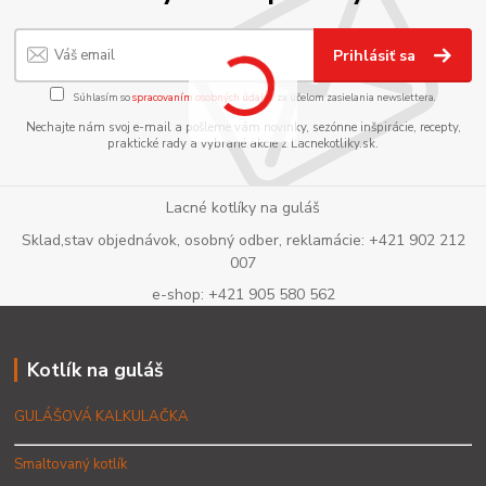
Prihlásiť sa
Súhlasím so
spracovaním osobných údajov
za účelom zasielania newslettera.
Nechajte nám svoj e-mail a pošleme vám novinky, sezónne inšpirácie, recepty,
praktické rady a vybrané akcie z Lacnekotliky.sk.
Lacné kotlíky na guláš
Sklad,stav objednávok, osobný odber, reklamácie: +421 902 212
007
e-shop: +421 905 580 562
Kotlík na guláš
GULÁŠOVÁ KALKULAČKA
Smaltovaný kotlík