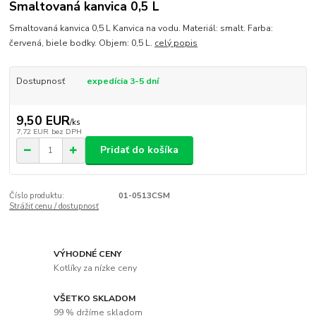
Smaltovaná kanvica 0,5 L
Smaltovaná kanvica 0,5 L Kanvica na vodu. Materiál: smalt. Farba:
červená, biele bodky. Objem: 0,5 L.
celý popis
Dostupnosť
expedícia 3-5 dní
9,50 EUR
/
ks
7,72 EUR
bez DPH
Pridať do košíka
Číslo produktu:
01-0513CSM
Strážiť cenu / dostupnosť
VÝHODNÉ CENY
Kotlíky za nízke ceny
VŠETKO SKLADOM
99 % držíme skladom