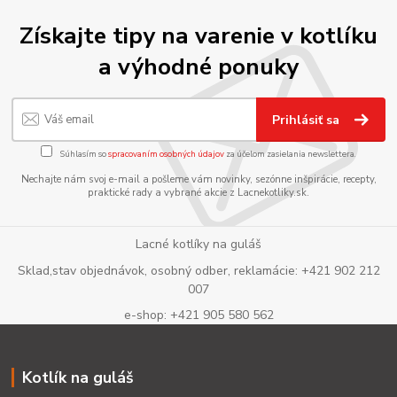
Získajte tipy na varenie v kotlíku
a výhodné ponuky
Prihlásiť sa
Súhlasím so
spracovaním osobných údajov
za účelom zasielania newslettera.
Nechajte nám svoj e-mail a pošleme vám novinky, sezónne inšpirácie, recepty,
praktické rady a vybrané akcie z Lacnekotliky.sk.
Lacné kotlíky na guláš
Sklad,stav objednávok, osobný odber, reklamácie: +421 902 212
007
e-shop: +421 905 580 562
Kotlík na guláš