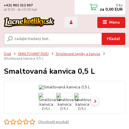
0
ks
+421 902 212 007
za
0,00 EUR
od 8:00 - do 16:00 hod
Menu
Hľadať
Úvod
SMALTOVANÝ RIAD
Smaltované čajníky a kanvice
Smaltovaná kanvica 0,5 L
Smaltovaná kanvica 0,5 L
Ohodnotiť produkt