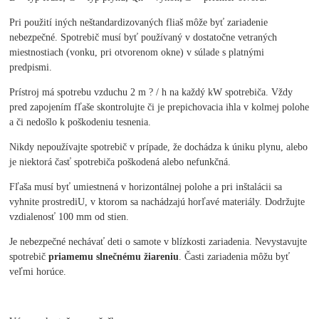
Pri použití iných neštandardizovaných fliaš môže byť zariadenie
nebezpečné. Spotrebič musí byť používaný v dostatočne vetraných
miestnostiach (vonku, pri otvorenom okne) v súlade s platnými
predpismi.
Prístroj má spotrebu vzduchu 2 m ? / h na každý kW spotrebiča. Vždy
pred zapojením fľaše skontrolujte či je prepichovacia ihla v kolmej polohe
a či nedošlo k poškodeniu tesnenia.
Nikdy nepoužívajte spotrebič v prípade, že dochádza k úniku plynu, alebo
je niektorá časť spotrebiča poškodená alebo nefunkčná.
Fľaša musí byť umiestnená v horizontálnej polohe a pri inštalácii sa
vyhnite prostrediU, v ktorom sa nachádzajú horľavé materiály. Dodržujte
vzdialenosť 100 mm od stien.
Je nebezpečné nechávať deti o samote v blízkosti zariadenia. Nevystavujte
spotrebič
priamemu
slnečnému žiareniu
. Časti zariadenia môžu byť
veľmi horúce.