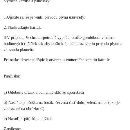
Výmena kartuše a pančušky:
1.Ujistite sa, že je ventil prívodu plynu
uzavretý
.
2. Naskrutkujte kartuš.
3.V prípade, že chcete spotrebič vypnúť, otočte gombíkom v smere
hodinových ručičiek tak aby došlo k úplnému uzavretiu prívodu plynu a
zhasnutia plameňa.
Pri naskrutkovanie dôjde k otvoreniu vnútorného ventilu kartuše.
Pančuška:
a) Odoberte držiak a ochranné sklo zo spotrebiča
b) Nasuňte pančušku na horák: červená časť dolu, zelená nahor (ako je
zobrazené na obrázku C)
c) Nasaďte späť sklo a držiak
Zapálenie: