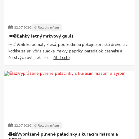
22
.
07
.
2026
🍲Recepty mňam
🥕🍲Ľahký letný mrkvový guláš
🥕🍗🔥Slnko pomaly klesá, pod kotlinou pokojne praská drevo a z
kotlíka sa šíri vôňa sladkej mrkvy, papriky, paradajok, cesnaku a
čerstvých byliniek. Ten...
čítať celé
22
.
07
.
2026
🍲Recepty mňam
🥞🧀Vyprážané plnené palacinky s kuracím mäsom a