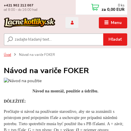
0
ks
+421 902 212 007
za
0,00 EUR
od 8:00 - do 16:00 hod
Menu
Hľadať
Úvod
Návod na variče FOKER
Návod na variče FOKER
Návod
na montáž, použitie a údržbu
.
DÔLEŽITÉ
:
Prečítajte si návod na používanie starostlivo, aby ste sa zoznámili s
prístrojom pred pripojením fľaše a uschovajte pre prípadnú následnú
potrebu. Tieto spotrebiče musia byť použité iba s PB fľašami. A = závit;
B = typ fľaše; G = typ plynu; Qn = výkon; Ø = priemer otvoru.