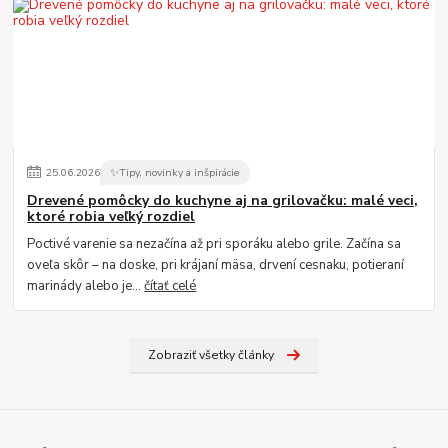
25
.
06
.
2026
✨Tipy, novinky a inšpirácie
Drevené pomôcky do kuchyne aj na grilovačku: malé veci,
ktoré robia veľký rozdiel
Poctivé varenie sa nezačína až pri sporáku alebo grile. Začína sa
oveľa skôr – na doske, pri krájaní mäsa, drvení cesnaku, potieraní
marinády alebo je...
čítať celé
Zobraziť všetky články