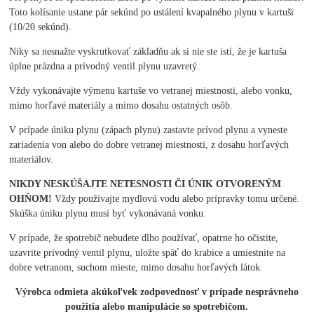
Toto kolísanie ustane pár sekúnd po ustálení kvapalného plynu v kartuši
(10/20 sekúnd).
Niky sa nesnažte vyskrutkovať základňu ak si nie ste istí, že je kartuša
úplne prázdna a prívodný ventil plynu uzavretý.
Vždy vykonávajte výmenu kartuše vo vetranej miestnosti, alebo vonku,
mimo horľavé materiály a mimo dosahu ostatných osôb.
V prípade úniku plynu (zápach plynu) zastavte prívod plynu a vyneste
zariadenia von alebo do dobre vetranej miestnosti, z dosahu horľavých
materiálov.
NIKDY NESKÚŠAJTE NETESNOSTI ČI ÚNIK OTVORENÝM
OHŇOM!
Vždy používajte mydlovú vodu alebo prípravky tomu určené.
Skúška úniku plynu musí byť vykonávaná vonku.
V prípade, že spotrebič nebudete dlho používať, opatrne ho očistite,
uzavrite prívodný ventil plynu, uložte späť do krabice a umiestnite na
dobre vetranom, suchom mieste, mimo dosahu horľavých látok.
Výrobca
odmieta akúkoľvek zodpovednosť v prípade nesprávneho
použitia alebo manipulácie so spotrebičom.