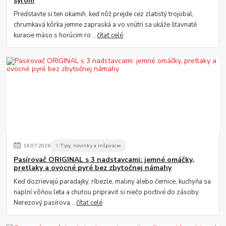
syrom
Predstavte si ten okamih, keď nôž prejde cez zlatistý trojobal,
chrumkavá kôrka jemne zapraská a vo vnútri sa ukáže šťavnaté
kuracie mäso s horúcim ro...
čítať celé
16
.
07
.
2026
✨Tipy, novinky a inšpirácie
Pasírovač ORIGINAL s 3 nadstavcami: jemné omáčky,
pretlaky a ovocné pyré bez zbytočnej námahy
Keď dozrievajú paradajky, ríbezle, maliny alebo černice, kuchyňa sa
naplní vôňou leta a chuťou pripraviť si niečo poctivé do zásoby.
Nerezový pasírova...
čítať celé