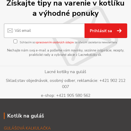
Získajte tipy na varenie v kotlíku
a výhodné ponuky
Prihlásiť sa
Súhlasím so
spracovaním osobných údajov
za účelom zasielania newslettera.
Nechajte nám svoj e-mail a pošleme vám novinky, sezónne inšpirácie, recepty,
praktické rady a vybrané akcie z Lacnekotliky.sk.
Lacné kotlíky na guláš
Sklad,stav objednávok, osobný odber, reklamácie: +421 902 212
007
e-shop: +421 905 580 562
Kotlík na guláš
GULÁŠOVÁ KALKULAČKA