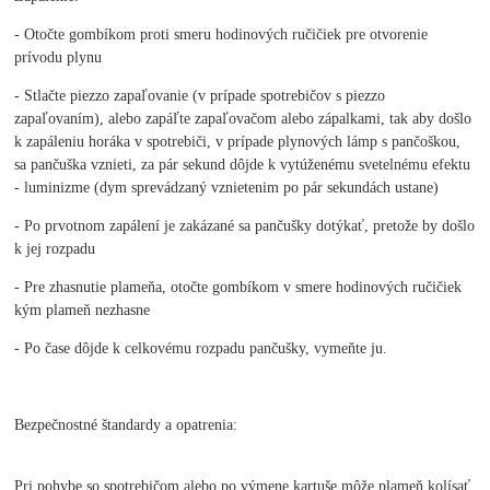
- Otočte gombíkom proti smeru hodinových ručičiek pre otvorenie
prívodu plynu
- Stlačte piezzo zapaľovanie (v prípade spotrebičov s piezzo
zapaľovaním), alebo zapáľte zapaľovačom alebo zápalkami, tak aby došlo
k zapáleniu horáka v spotrebiči, v prípade plynových lámp s pančoškou,
sa pančuška vznieti, za pár sekund dôjde k vytúženému svetelnému efektu
- luminizme (dym sprevádzaný vznietenim po pár sekundách ustane)
- Po prvotnom zapálení je zakázané sa pančušky dotýkať, pretože by došlo
k jej rozpadu
- Pre zhasnutie plameňa, otočte gombíkom v smere hodinových ručičiek
kým plameň nezhasne
- Po čase dôjde k celkovému rozpadu pančušky, vymeňte ju.
Bezpečnostné štandardy a opatrenia:
Pri pohybe so spotrebičom alebo po výmene kartuše môže plameň kolísať.