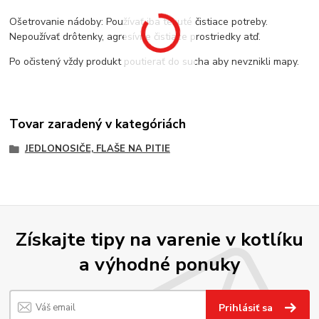
Ošetrovanie nádoby: Používať iba tekuté čistiace potreby.
Nepoužívať drôtenky, agresívne čistiace prostriedky atď.
Po očistený vždy produkt poutierať do sucha aby nevznikli mapy.
Tovar zaradený v kategóriách
JEDLONOSIČE, FLAŠE NA PITIE
Získajte tipy na varenie v kotlíku
a výhodné ponuky
Prihlásiť sa