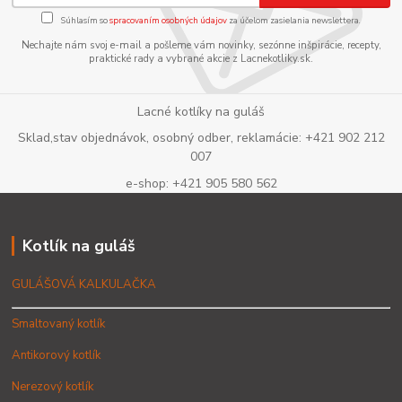
Súhlasím so
spracovaním osobných údajov
za účelom zasielania newslettera.
Nechajte nám svoj e-mail a pošleme vám novinky, sezónne inšpirácie, recepty,
praktické rady a vybrané akcie z Lacnekotliky.sk.
Lacné kotlíky na guláš
Sklad,stav objednávok, osobný odber, reklamácie: +421 902 212
007
e-shop: +421 905 580 562
Kotlík na guláš
GULÁŠOVÁ KALKULAČKA
Smaltovaný kotlík
Antikorový kotlík
Nerezový kotlík