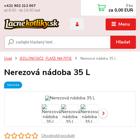
0
ks
+421 902 212 007
za
0,00 EUR
od 8:00 - do 16:00 hod
Menu
Hľadať
Úvod
JEDLONOSIČE, FLAŠE NA PITIE
Nerezová nádoba 35 L
Nerezová nádoba 35 L
Novinka
Ohodnotiť produkt