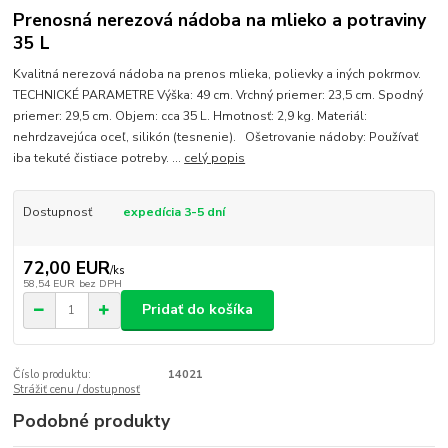
Prenosná nerezová nádoba na mlieko a potraviny
35 L
Kvalitná nerezová nádoba na prenos mlieka, polievky a iných pokrmov.
TECHNICKÉ PARAMETRE Výška: 49 cm. Vrchný priemer: 23,5 cm. Spodný
priemer: 29,5 cm. Objem: cca 35 L. Hmotnosť: 2,9 kg. Materiál:
nehrdzavejúca oceľ, silikón (tesnenie). Ošetrovanie nádoby: Používať
iba tekuté čistiace potreby. ...
celý popis
Dostupnosť
expedícia 3-5 dní
72,00 EUR
/
ks
58,54 EUR
bez DPH
Pridať do košíka
Číslo produktu:
14021
Strážiť cenu / dostupnosť
Podobné produkty