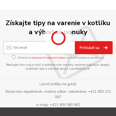
Získajte tipy na varenie v kotlíku
a výhodné ponuky
Prihlásiť sa
Súhlasím so
spracovaním osobných údajov
za účelom zasielania newslettera.
Nechajte nám svoj e-mail a pošleme vám novinky, sezónne inšpirácie, recepty,
praktické rady a vybrané akcie z Lacnekotliky.sk.
Lacné kotlíky na guláš
Sklad,stav objednávok, osobný odber, reklamácie: +421 902 212
007
e-shop: +421 905 580 562