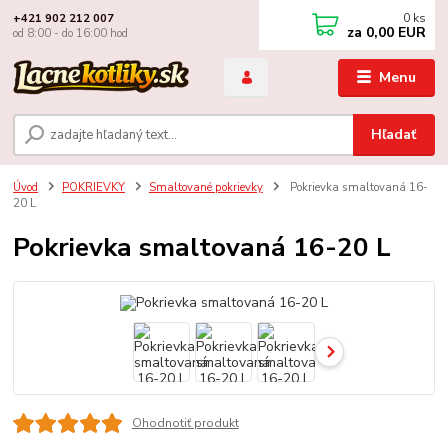
0
ks
+421 902 212 007
za
0,00 EUR
od 8:00 - do 16:00 hod
Menu
Hľadať
Úvod
POKRIEVKY
Smaltované pokrievky
Pokrievka smaltovaná 16-
20 L
Pokrievka smaltovaná 16-20 L
Ohodnotiť produkt