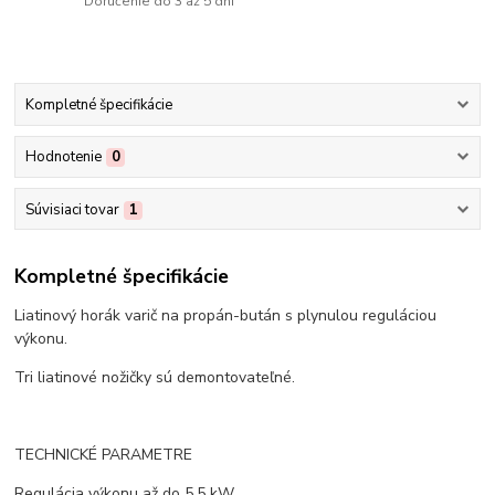
Doručenie do 3 až 5 dní
Kompletné špecifikácie
Hodnotenie
0
Súvisiaci tovar
1
Kompletné špecifikácie
Liatinový horák varič na propán-bután s plynulou reguláciou
výkonu.
Tri liatinové nožičky sú demontovateľné.
TECHNICKÉ PARAMETRE
Regulácia výkonu až do 5,5 kW.