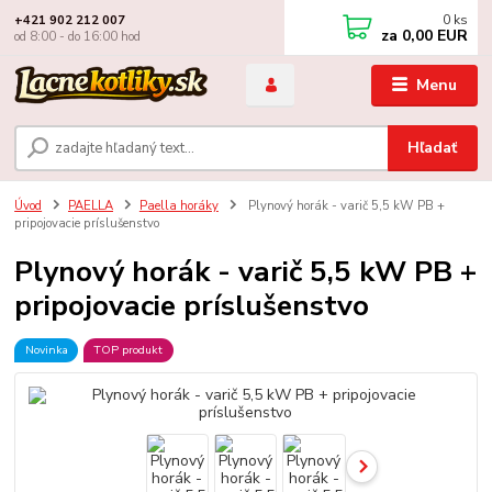
0
ks
+421 902 212 007
za
0,00 EUR
od 8:00 - do 16:00 hod
Menu
Hľadať
Úvod
PAELLA
Paella horáky
Plynový horák - varič 5,5 kW PB +
pripojovacie príslušenstvo
Plynový horák - varič 5,5 kW PB +
pripojovacie príslušenstvo
Novinka
TOP produkt