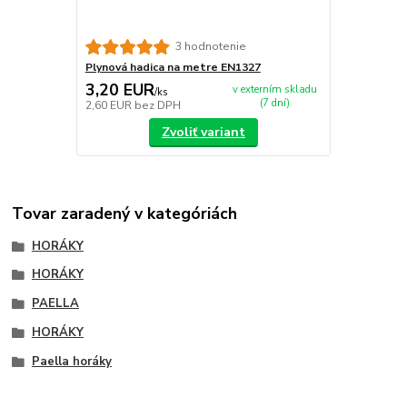
3 hodnotenie
Plynová hadica na metre EN1327
3,20 EUR
v externím skladu
/
ks
(7 dní)
2,60 EUR
bez DPH
Zvoliť variant
Tovar zaradený v kategóriách
HORÁKY
HORÁKY
PAELLA
HORÁKY
Paella horáky