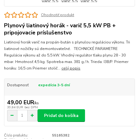
Ohodnotiť produkt
Plynový liatinový horák - varič 5,5 kW PB +
pripojovacie príslušenstvo
Liatinový horák varič na propán-bután s plynulou reguláciou výkonu. Tri
liatinové nožičky sú demontovateľné. TECHNICKÉ PARAMETRE
Regulácia výkonu až do 5,5 kW. Vhodný regulátor tlaku plynu 28 - 30
mbar. Hmotnosť 4,5 kg. Spotreba max. 381 g / h. Trieda: I3B/P. Priemer
horáku: 16,5 cm Priemer stolič...
celý popis
Dostupnosť
expedícia 3-5 dní
49,00 EUR
/
ks
39,84 EUR
bez DPH
Pridať do košíka
Číslo produktu:
55165382