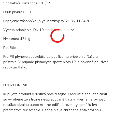
Spotrebiče: kategórie: I3B / P.
Druh plynu: G 30.
Pripojenie zásobníka (plyn. bomby): W 21,8 x 11 / 4 "LH.
Výstup pripojenia: DN 10 mm hadica, hubica.
Hmotnosť 421 g.
Použitie
Pre PB plynové spotrebiče sa používa na pripojenie fľaše a
prístroja. V prípade plynových spotrebičov LP je povinné používať
redukciu tlaku.
UPOZORNENIE
Kupujete produkt v rustikálnom dizajne. Produkt alebo jeho časti
sú vyrobené zo strojne neopracované liatiny. Mierne nerovnosti,
nesúlad dizajnu alebo mierne odlišné rozmery nemôžu byť
predmetom reklamácie. Liatina nie je chránená antikoróznou